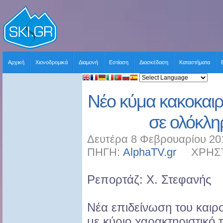
Αρχική
Χιονοδρομικά
Διαμονή
Εστίαση
Διασκέδαση
Καταστήματα
Νέο κύμα κακοκαιρ
σε ολόκλη
Δευτέρα 8 Φεβρουαρίου 20
ΠΗΓΗ:
AlphaTV.gr
ΧΡΗΣΤΗΣ
Ρεπορτάζ: Χ. Στεφανής
Νέα επιδείνωση του καιρ
με κύριο χαρακτηριστικό 