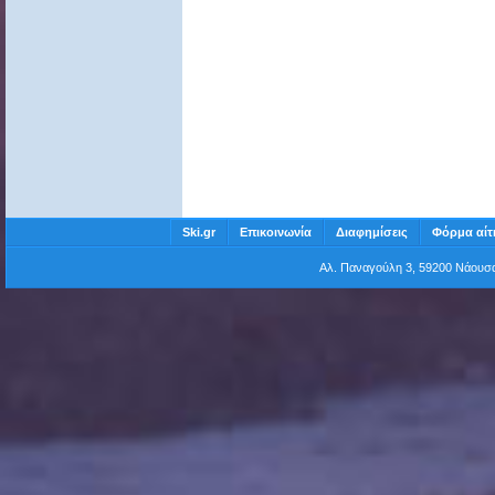
Ski.gr
Επικοινωνία
Διαφημίσεις
Φόρμα αίτ
Αλ. Παναγούλη 3, 59200 Νάου