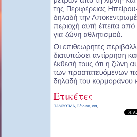
μέτρων από τη λίμνη- και
της Περιφέρειας Ηπείρου
δηλαδή την Αποκεντρωμέν
περιοχή αυτή έπειτα από
για ζώνη αθλητισμού.
Οι επιθεωρητές περιβάλλ
διατυπώσει αντίρρηση κα
έκθεσή τους ότι η ζώνη αυ
των προστατευόμενων πο
δηλαδή του κορμοράνου κα
Ετικέτες
ΠΑΜΒΩΤΙΔΑ
,
Γιάννινα
,
σκι
,