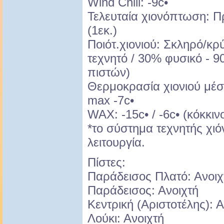
Wind Chill: -9c•
Τελευταία χιονόπτωση: Π
(1εκ.)
Ποιότ.χιονιού: Σκληρό/κ
τεχνητό / 30% φυσικό - 
πιστών)
Θερμοκρασία χιονιού μέση
max -7c•
WAX: -15c• / -6c• (κόκκι
*το σύστημα τεχνητής χι
λειτουργία.
Πίστες:
Παράδεισος Πλατό: Ανοιχ
Παράδεισος: Ανοιχτή
Κεντρική (Αριστοτέλης): Α
Λούκι: Ανοιχτή