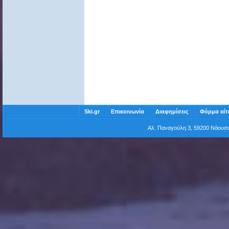
Ski.gr
Επικοινωνία
Διαφημίσεις
Φόρμα αίτ
Αλ. Παναγούλη 3, 59200 Νάου