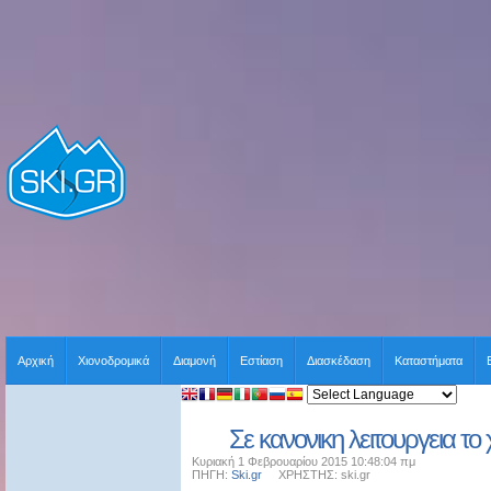
Αρχική
Χιονοδρομικά
Διαμονή
Εστίαση
Διασκέδαση
Καταστήματα
Σε κανονικη λειτουργεια το
Κυριακή 1 Φεβρουαρίου 2015 10:48:04 πμ
ΠΗΓΗ:
Ski.gr
ΧΡΗΣΤΗΣ: ski.gr