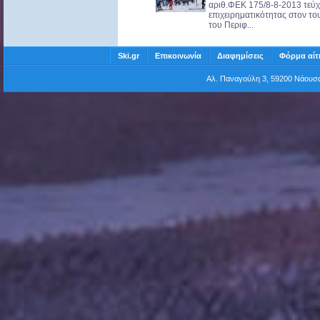
αριθ.ΦΕΚ 175/8-8-2013 τεύχο
επιχειρηματικότητας στον 
του Περιφ...
Ski.gr
Επικοινωνία
Διαφημίσεις
Φόρμα αίτ
Αλ. Παναγούλη 3, 59200 Νάου