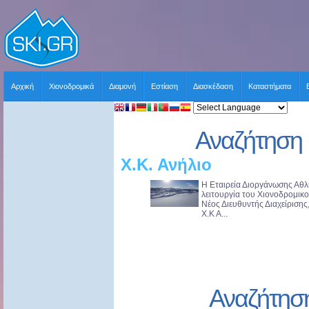
Αρχική
Χιονοδρομικά
Διαμονή
Εστίαση
Διασκέδαση
Καταστήματα
Αναζήτηση 
Χ.Κ. Ανήλιο
Η Εταιρεία Διοργάνωσης Αθλ
λειτουργία του Χιονοδρομικ
Νέος Διευθυντής Διαχείριση
Χ.Κ Α...
Αναζήτησ