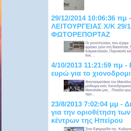
29/12/2014 10:06:36 πμ
ΛΕΙΤΟΥΡΓΕΙΑΣ Χ/Κ 29/1
ΦΩΤΟΡΕΠΟΡΤΑΖ
Oι χιονοπτώσεις που είχαμε 
φρέσκο χιόνι στη Βασιλίτσα, 
Καϊμακτσαλάν, Παρνασσό και 
έως ...
4/10/2013 11:21:59 πμ -
ευρώ για το χιονοδρομι
Φαντασματάκια του Μαινάλου
μίσθωμα ενός Χιονοδρομικού 
Μαιναλάκι μας... Ποικίλα ερ
προ...
23/8/2013 7:02:04 μμ -
για την οριοθέτηση τω
κέντρων της Ηπείρου
Στην Εφημερίδα της Κυβερν