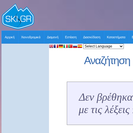
Αρχική
Χιονοδρομικά
Διαμονή
Εστίαση
Διασκέδαση
Καταστήματα
Αναζήτηση 
Δεν βρέθηκα
με τις λέξει