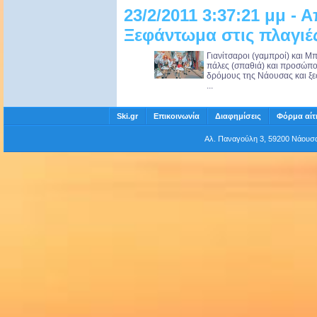
23/2/2011 3:37:21 μμ -
Ξεφάντωμα στις πλαγιέ
Γιανίτσαροι (γαμπροί) και Μπ
πάλες (σπαθιά) και προσώπο
δρόμους της Νάουσας και ξεσ
...
Ski.gr
Επικοινωνία
Διαφημίσεις
Φόρμα αίτ
Αλ. Παναγούλη 3, 59200 Νάου