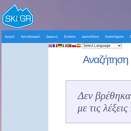
Αρχική
Χιονοδρομικά
Διαμονή
Εστίαση
Διασκέδαση
Καταστήματα
Αναζήτηση 
Δεν βρέθηκα
με τις λέξει