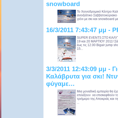
snowboard
Το Χιονοδρομικό Κέντρο Καλ
ανοιξιάτικο Σαββατοκύριακο σ
χιόνι με σκι και snowboard με
16/3/2011 7:43:47 μμ 
SUPER EVENTS ΣΤΟ KAΛΥ
19 και 20 ΜΑΡΤΙΟΥ 2011! Σά
έως τις 12.00 Bigair jump sh
15...
3/3/2011 12:43:09 μμ - 
Καλάβρυτα για σκι! Ντυ
φύγαμε…
Μια μοναδική εμπειρία θα έχ
επιλέξουν να επισκεφθούν τ
τριήμερο της Αποκριάς και 
...