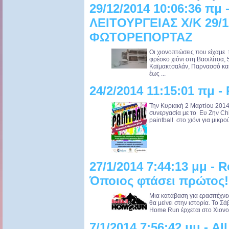
29/12/2014 10:06:36 πμ
ΛΕΙΤΟΥΡΓΕΙΑΣ Χ/Κ 29/1
ΦΩΤΟΡΕΠΟΡΤΑΖ
Oι χιονοπτώσεις που είχαμε 
φρέσκο χιόνι στη Βασιλίτσα, 
Καϊμακτσαλάν, Παρνασσό και 
έως ...
24/2/2014 11:15:01 πμ - 
Την Κυριακή 2 Μαρτίου 2014
συνεργασία με το Ευ Ζην Chi
paintball στο χιόνι για μικρο
27/1/2014 7:44:13 μμ - 
Όποιος φτάσει πρώτος!
Μια κατάβαση για ερασιτέχνε
θα μείνει στην ιστορία. Το Σ
Home Run έρχεται στο Χιονο
7/1/2014 7:56:42 μμ - All