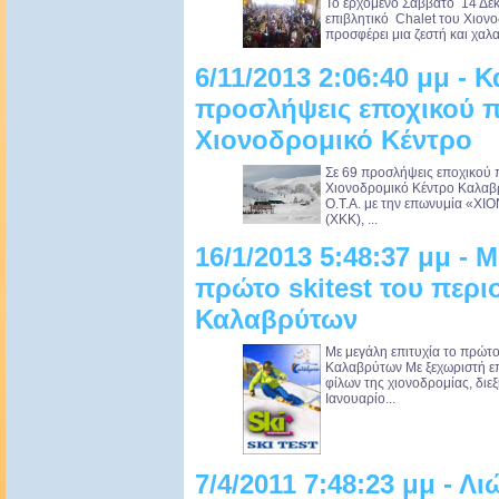
Το ερχόμενο Σάββατο 14 Δεκε
επιβλητικό Chalet του Χιον
προσφέρει μια ζεστή και χαλ
6/11/2013 2:06:40 μμ - 
προσλήψεις εποχικού 
Χιονοδρομικό Κέντρο
Σε 69 προσλήψεις εποχικού 
Χιονοδρομικό Κέντρο Καλαβρ
Ο.Τ.Α. με την επωνυμία 
(ΧΚΚ), ...
16/1/2013 5:48:37 μμ - 
πρώτο skitest του περι
Καλαβρύτων
Με μεγάλη επιτυχία το πρώτο 
Καλαβρύτων Με ξεχωριστή επ
φίλων της χιονοδρομίας, διε
Ιανουαρίο...
7/4/2011 7:48:23 μμ - Λι