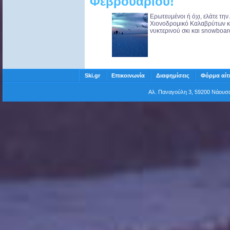
Φεβρουαρίου!
Ερωτευμένοι ή όχι, ελάτε τη
Χιονοδρομικό Καλαβρύτων κα
νυκτερινού σκι και snowboard 
Ski.gr
Επικοινωνία
Διαφημίσεις
Φόρμα αίτ
Αλ. Παναγούλη 3, 59200 Νάου