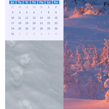
Δε
Τρ
Τε
Πε
Πα
Σα
Κυ
27
28
29
30
31
1
2
3
4
5
6
7
8
9
10
11
12
13
14
15
16
17
18
19
20
21
22
23
24
25
26
27
28
29
30
31
1
2
3
4
5
6