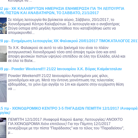
κατάφερε να ...
8:42 μμ - ΧΚ ΚΑΛΑΒΡΥΤΩΝ ΗΜΕΡΗΣΙΑ ΕΝΗΜΕΡΩΣΗ ΓΙΑ ΤΗ ΛΕΙΤΟΥΡΓΙΑ
, ΠΙΣΤΩΝ ΚΑΙ ΑΝΑΒΑΤΗΡΩΝ, ΤΟ ΣΑΒΒΑΤΟ, 21/1/2017
Σε πλήρη λειτουργία θα βρίσκεται αύριο, Σάββατο, 20/1/2017, το
Χιονοδρομικό Κέντρο Καλαβρύτων. Σε λειτουργία και ο αναβατήρας
Στύγα ύστερα από μεγάλη προσπάθεια που καταβλήθηκε ώστε να
απομακρυνθεί...
:28 μμ - Ενημέρωση λειτουργίας ΧΚ Φαλακρού 20/01/2017 ΤΙΜΟΚΑΤΑΛΟΓΟΣ 201
Το Χ.Κ. Φαλακρού σε αυτό το νέο ξεκίνημά του είναι το πλέον
ανταγωνιστικό Χιονοδρομικό τόσο από άποψη τιμών όσο και από
άποψη φυσικών πιστών υψηλού επιπέδου σε όλη την Ελλάδα, αλλά και
σε όλα τα Βαλκ...
39 μμ - Powder Weekend!!! 21/22 Ιανουαρίου Χ.Κ. Βόρας Καϊμάκτσαλαν
Powder Weekend!!! 21/22 Ιανουαρίου Αγαπημένοι μας φίλοι,
χιονοδρόμοι και μη. Μετά την έντονη χιονόπτωση της τελευταίας
εβδομάδας, το χιόνι έχει αγγίξει το 1m και είμαστε στην ευχάριστη θέση
να ...
0:15 πμ - ΧΙΟΝΟΔΡΟΜΙΚΟ ΚΕΝΤΡΟ 3-5 ΠΗΓΑΔΙΩΝ ΠΕΜΠΤΗ 12/1/2017 /Αναφορά
ργίας/
ΠΕΜΠΤΗ 12/1/2017 /Αναφορά Καιρού &amp; Λειτουργίας/ ANOIXTO
ΓΙΑ ΧΙΟΝΟΔΡΟΜΙΑ Χιόνι επιτέλους! Για την Πέμπτη 12/1/2017
συνεχίζουμε με την πίστα "Παράδεισος" και το τέλος του "Παραδείσου",
μ...