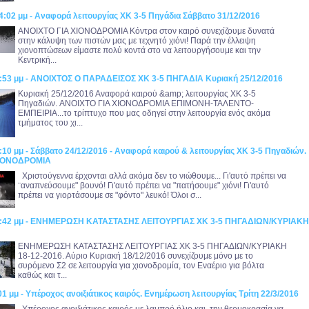
4:02 μμ - Αναφορά λειτουργίας ΧΚ 3-5 Πηγάδια Σάββατο 31/12/2016
ANOIXTO ΓΙΑ ΧΙΟΝΟΔΡΟΜΙΑ Κόντρα στον καιρό συνεχίζουμε δυνατά
στην κάλυψη των πιστών μας με τεχνητό χιόνι! Παρά την έλλειψη
χιονοπτώσεων είμαστε πολύ κοντά στο να λειτουργήσουμε και την
Κεντρική...
4:53 μμ - ΑΝΟΙΧΤΟΣ Ο ΠΑΡΑΔΕΙΣΟΣ ΧΚ 3-5 ΠΗΓΑΔΙΑ Κυριακή 25/12/2016
Κυριακή 25/12/2016 Αναφορά καιρού &amp; λειτουργίας ΧΚ 3-5
Πηγαδιών. ANOIXTO ΓΙΑ ΧΙΟΝΟΔΡΟΜΙΑ ΕΠΙΜΟΝΗ-ΤΑΛΕΝΤΟ-
ΕΜΠΕΙΡΙΑ...το τρίπτυχο που μας οδηγεί στην λειτουργία ενός ακόμα
τμήματος του χι...
:10 μμ - Σάββατο 24/12/2016 - Αναφορά καιρού & λειτουργίας ΧΚ 3-5 Πηγαδιών.
ΧΙΟΝΟΔΡΟΜΙΑ
Χριστούγεννα έρχονται αλλά ακόμα δεν το νιώθουμε... Γι'αυτό πρέπει να
¨αναπνεύσουμε" βουνό! Γι'αυτό πρέπει να "πατήσουμε" χιόνι! Γι'αυτό
πρέπει να γιορτάσουμε σε "φόντο" λευκό! Όλοι σ...
25:42 μμ - ΕΝΗΜΕΡΩΣΗ ΚΑΤΑΣΤΑΣΗΣ ΛΕΙΤΟΥΡΓΙΑΣ ΧΚ 3-5 ΠΗΓΑΔΙΩΝ/ΚΥΡΙΑΚΗ
ΕΝΗΜΕΡΩΣΗ ΚΑΤΑΣΤΑΣΗΣ ΛΕΙΤΟΥΡΓΙΑΣ ΧΚ 3-5 ΠΗΓΑΔΙΩΝ/ΚΥΡΙΑΚΗ
18-12-2016. Αύριο Κυριακή 18/12/2016 συνεχίζουμε μόνο με το
συρόμενο Σ2 σε λειτουργία για χιονοδρομία, τον Εναέριο για βόλτα
καθώς και τ...
01 μμ - Υπέροχος ανοιξιάτικος καιρός. Ενημέρωση λειτουργίας Τρίτη 22/3/2016