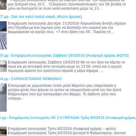
Υπέροχος ανοιξιάτικος καιρός με λαμπρό ήλιο και την θερμοκρασία να
μην ξεπερνά τους 10 C . Ο βορεινός προσανατολισμός του ΧΚ βοήθα το
χιόνι να διατηρείτε σε πολύ καλή κατάσταση μέχρι τις 13...
27 μμ - Σαν τον καλό παλιό καιρό. (Φώτο ήμερας)
Ενημέρωση λειτουργίας Δευτέρα 21/3/2016 Χειμωνιάτικη άνοιξη σήμερα
στα Πηγάδια με ένα λαμπρό ηλιο να δεσπόζει στο ουρανό και την
θερμοκρασία να αγγίζει τους +7 στην βάση του ΧΚ . Παρόλη τη ...
:20 μμ - Ενημέρωση λειτουργίας Σαββατο 19/3/2016 (Αναφορά ημέρας ΦΩΤΟ)
Ενημέρωση λειτουργίας Σαββατο 19/3/2016 Με το τον ήλιο να λάμπει το
πρωί και με συννεφιά στην συνεχεία μεχρι τις 13:00, οπού και η ομιχλη
περιόρισε αρκετά την ορατότητα πέρασε η μέρα σήμερα . ...
2:54 μμ - ΣΑΡΑΚΟΣΤΙΑΝΟΣ ΧΕΙΜΩΝΑΣ
Επιστροφή σε χειμωνιάτικο τοπίο μέσα Μαρτίου μας επεφύλασσε η
μητέρα φύση που ψάχνει το τρόπο να ισορροπήσει μετά την πιο ζεστό
Φεβρουάριο που έχει καταγράφει στο Βέρμιο. Το άφθονο χιόνι που
υπάρχει...
5 μμ - Ενημέρωση λειτουργίας XK 3-5 ΠΗΓΑΔΙΑ Τρίτη 9/2/2016 (Αναφορά ημέρας
Ενημέρωση λειτουργίας Τρίτη 9/2/2016 (Αναφορά ημέρας – φώτο)
Ενημέρωση λειτουργίας Τρίτη 9/2/2016 Δευτέρα 8 Φεβρουαρίου ,άπνοια