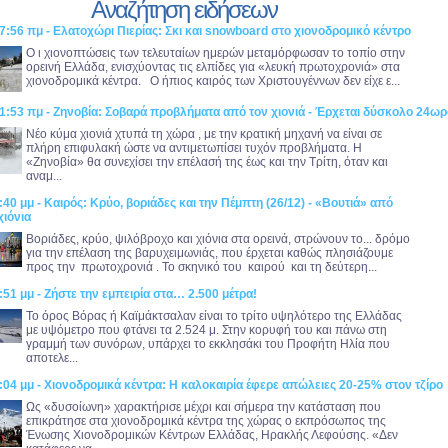
Αναζήτηση ειδήσεων
7:56 πμ - Ελατοχώρι Πιερίας: Σκι και snowboard στο χιονοδρομικό κέντρο
Ο ι χιονοπτώσεις των τελευταίων ημερών μεταμόρφωσαν το τοπίο στην
ορεινή Ελλάδα, ενισχύοντας τις ελπίδες για «λευκή πρωτοχρονιά» στα
χιονοδρομικά κέντρα. Ο ήπιος καιρός των Χριστουγέννων δεν είχε ε...
1:53 πμ - Ζηνοβία: Σοβαρά προβλήματα από τον χιονιά - Έρχεται δύσκολο 24ωρ
Νέο κύμα χιονιά χτυπά τη χώρα , με την κρατική μηχανή να είναι σε
πλήρη επιφυλακή ώστε να αντιμετωπίσει τυχόν προβλήματα. Η
«Ζηνοβία» θα συνεχίσει την επέλασή της έως και την Τρίτη, όταν και
αναμ...
:40 μμ - Καιρός: Κρύο, βοριάδες και την Πέμπτη (26/12) - «Βουτιά» από
χιόνια
Βοριάδες, κρύο, ψιλόβροχο και χιόνια στα ορεινά, στρώνουν το... δρόμο
για την επέλαση της βαρυχειμωνιάς, που έρχεται καθώς πλησιάζουμε
προς την πρωτοχρονιά . Το σκηνικό του καιρού και τη δεύτερη...
:51 μμ - Ζήστε την εμπειρία στα… 2.500 μέτρα!
Το όρος Βόρας ή Καϊμάκτσαλαν είναι το τρίτο υψηλότερο της Ελλάδας
με υψόμετρο που φτάνει τα 2.524 μ. Στην κορυφή του και πάνω στη
γραμμή των συνόρων, υπάρχει το εκκλησάκι του Προφήτη Ηλία που
αποτελε...
:04 μμ - Χιονοδρομικά κέντρα: Η καλοκαιρία έφερε απώλειες 20-25% στον τζίρο
Ως «δυσοίωνη» χαρακτήρισε μέχρι και σήμερα την κατάσταση που
επικράτησε στα χιονοδρομικά κέντρα της χώρας ο εκπρόσωπος της
Ένωσης Χιονοδρομικών Κέντρων Ελλάδας, Ηρακλής Λεφούσης. «Δεν