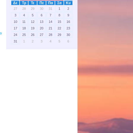
Δε
Τρ
Τε
Πε
Πα
Σα
Κυ
27
28
29
30
31
1
2
3
4
5
6
7
8
9
10
11
12
13
14
15
16
17
18
19
20
21
22
23
ο
24
25
26
27
28
29
30
31
1
2
3
4
5
6