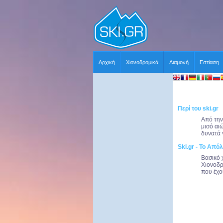
Αρχική
Χιονοδρομικά
Διαμονή
Εστίαση
Περί του ski.gr
Από την
μισό αι
δυνατά 
Ski.gr - Το Απόλ
Βασικό 
Χιονοδρ
που έχου