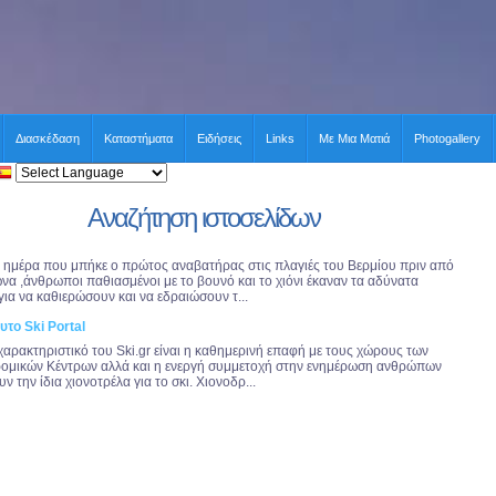
Διασκέδαση
Καταστήματα
Ειδήσεις
Links
Με Μια Ματιά
Photogallery
Αναζήτηση ιστοσελίδων
 ημέρα που μπήκε ο πρώτος αναβατήρας στις πλαγιές του Βερμίου πριν από
ώνα ,άνθρωποι παθιασμένοι με το βουνό και το χιόνι έκαναν τα αδύνατα
για να καθιερώσουν και να εδραιώσουν τ...
υτο Ski Portal
χαρακτηριστικό του Ski.gr είναι η καθημερινή επαφή με τους χώρους των
ομικών Κέντρων αλλά και η ενεργή συμμετοχή στην ενημέρωση ανθρώπων
ν την ίδια χιονοτρέλα για το σκι. Χιονοδρ...