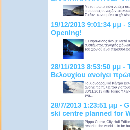
Με το πρώτο χιόνι να έχει πέ
ετοιμασίες συνεχίζονται ενόψ
Σαιζόν . ευνοημένα τα χ/κ κέ
19/12/2013 9:01:34 μμ -
Opening!
Ο Παράδεισος άνοιξε! Μετά α
συστήματος τεχνητής χιόνωσ
του χιονιού είναι περισσότερ
28/11/2013 8:53:50 μμ 
Βελουχίου ανοίγει πρώτ
Το Χιονοδρομικό Κέντρο Βελο
ανοίγει τις πύλες του για τ
30/11/2013 (lifts Τάκης Φλέ
ένα...
28/7/2013 1:23:51 μμ - 
ski centre planned for W
Pippa Crerar, City Hall Editor
resort in the world is to be bu