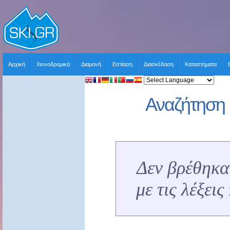
Αρχική
Χιονοδρομικά
Διαμονή
Εστίαση
Διασκέδαση
Καταστήματα
Αναζήτηση 
Δεν βρέθηκα
με τις λέξει