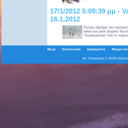
...
17/1/2012 5:09:39 μμ - 
16.1.2012
Πολλές εξελίξεις την προηγ
riders και park shapers Nων
"τετραγώνισαν" όλο το πάρκο..
Ski.gr
Επικοινωνία
Διαφημίσεις
Φόρμα αίτ
Αλ. Παναγούλη 3, 59200 Νάου