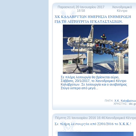
Παρασκευή 20 Ιανουαρίου 2017
Χιονοδρομικά
18:58
Κέντρα
ΧΚ ΚΑΛΑΒΡΥΤΩΝ ΗΜΕΡΗΣΙΑ ΕΝΗΜΕΡΩΣΗ
ΓΙΑ ΤΗ ΛΕΙΤΟΥΡΓΙΑ ΕΓΚΑΤΑΣΤΑΣΕΩΝ,
ΠΙΣΤΩΝ ΚΑΙ ΑΝΑΒΑΤΗΡΩΝ, ΤΟ ΣΑΒΒΑΤΟ,
21/1/2017
Σε πλήρη λειτουργία θα βρίσκεται αύριο,
Σάββατο, 20/1/2017, το Χιονοδρομικό Κέντρο
Καλαβρύτων. Σε λειτουργία και ο αναβατήρας
Στύγα ύστερα από μεγά...
ΠΗΓΗ:
Χ.Κ. Καλαβρύτω
ΧΡΗΣΤΗΣ:
ski.g
Πέμπτη 21 Ιανουαρίου 2016 16:46
Χιονοδρομικά Κέντρ
Σε πλήρη λειτουργία από 22/01/2016 το Χ.Κ.Κ.!