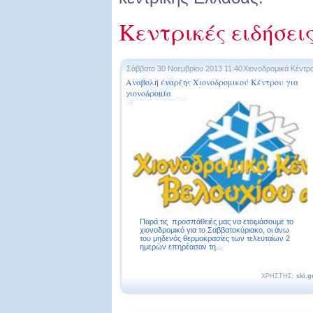
Κεντρικές ειδήσει
Σάββατο 30 Νοεμβρίου 2013 11:40
Χιονοδρομικά Κέντρ
Αναβολή έναρξης Χιονοδρομικού Κέντρου για
χιονοδρομία
Παρά τις προσπάθειές μας να ετοιμάσουμε το
χιονοδρομικό για το Σαββατοκύριακο, οι άνω
του μηδενός θερμοκρασίες των τελευταίων 2
ημερών επηρέασαν τη...
ΧΡΗΣΤΗΣ:
ski.g