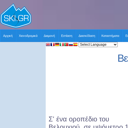
Αρχική
Χιονοδρομικά
Διαμονή
Εστίαση
Διασκέδαση
Καταστήματα
Ε
Βε
Σ' ένα οροπέδιο του
Βελουχιού, σε υψόμετρο 