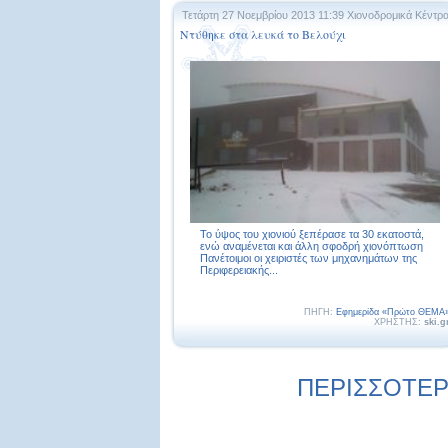
Τετάρτη 27 Νοεμβρίου 2013 11:39
Χιονοδρομικά Κέντρ
Ντύθηκε στα λευκά το Βελούχι
Το ύψος του χιονιού ξεπέρασε τα 30 εκατοστά,
ενώ αναμένεται και άλλη σφοδρή χιονόπτωση
Πανέτοιμοι οι χειριστές των μηχανημάτων της
Περιφερειακής...
ΠΗΓΗ:
Εφημερίδα «Πρώτο ΘΕΜΑ
ΧΡΗΣΤΗΣ:
ski.g
ΠΕΡΙΣΣΟΤΕΡΕ