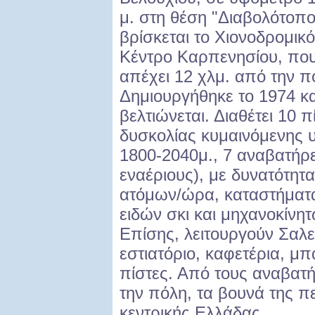
μ. στη θέση "Διαβολότοπο
βρίσκεται το Χιονοδρομικό
Κέντρο Καρπενησίου, πο
απέχει 12 χλμ. από την 
Δημιουργήθηκε το 1974 κα
βελτιώνεται. Διαθέτει 10 
δυσκολίας κυμαινόμενης 
1800-2040μ., 7 αναβατήρε
εναέριους), με δυνατότητ
ατόμων/ώρα, καταστήματα
ειδών σκι και μηχανοκίνη
Επίσης, λειτουργούν Σαλε
εστιατόριο, καφετέρια, μπ
πίστες. Από τους αναβατ
την πόλη, τα βουνά της πε
κεντρικής Ελλάδας.