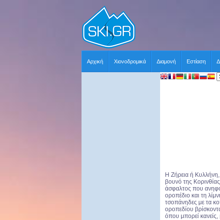
Αρχική
Χιονοδρομικά
Διαμονή
Εστίαση
Δ
Η Ζήρεια ή Κυλλήνη,
βουνό της Κορινθίας
άσφαλτος που ανηφορ
οροπέδιο και τη λίμν
τσοπάνηδες με τα κο
οροπεδίου βρίσκονται
όπου μπορεί κανείς,