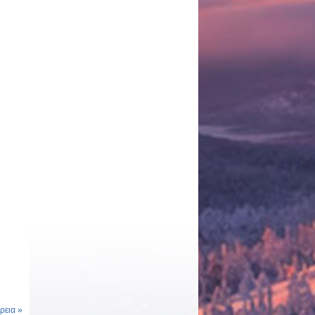
εια »