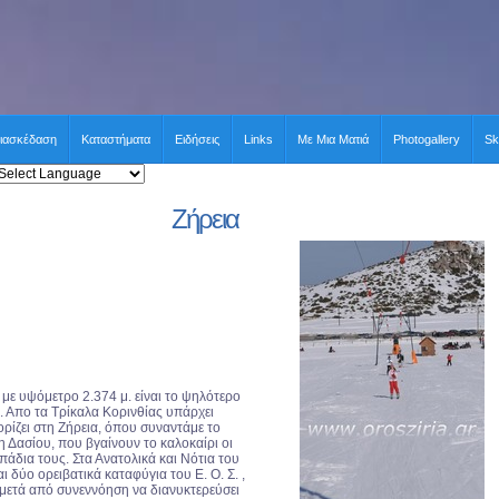
ιασκέδαση
Καταστήματα
Ειδήσεις
Links
Με Μια Ματιά
Photogallery
Sk
Ζήρεια
 με υψόμετρο 2.374 μ. είναι το ψηλότερο
. Απο τα Τρίκαλα Κορινθίας υπάρχει
ίζει στη Ζήρεια, όπου συναντάμε το
η Δασίου, που βγαίνουν το καλοκαίρι οι
πάδια τους. Στα Ανατολικά και Νότια του
 δύο ορειβατικά καταφύγια του Ε. Ο. Σ. ,
 μετά από συνεννόηση να διανυκτερεύσει