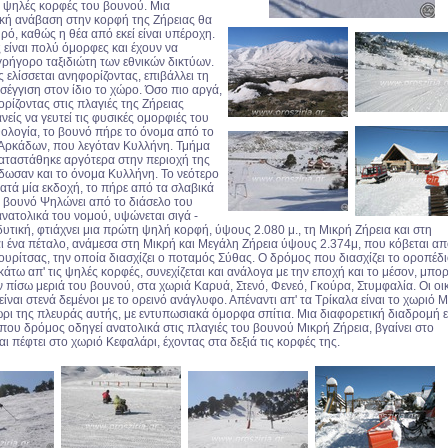
ις ψηλές κορφές του βουνού. Μια
ική ανάβαση στην κορφή της Ζήρειας θα
ρό, καθώς η θέα από εκεί είναι υπέροχη.
 είναι πολύ όμορφες και έχουν να
ρήγορο ταξιδιώτη των εθνικών δικτύων.
ελίσσεται ανηφορίζοντας, επιβάλλει τη
σέγγιση στον ίδιο το χώρο. Όσο πιο αργά,
ρίζοντας στις πλαγιές της Ζήρειας
νείς να γευτεί τις φυσικές ομορφιές του
ολογία, το βουνό πήρε το όνομα από το
 Αρκάδων, που λεγόταν Κυλλήνη. Τμήμα
αταστάθηκε αργότερα στην περιοχή της
έδωσαν και το όνομα Κυλλήνη. Το νεότερο
κατά μία εκδοχή, το πήρε από τα σλαβικά
Το βουνό Ψηλώνει από το διάσελο του
ατολικά του νομού, υψώνεται σιγά -
δυτική, φτιάχνει μια πρώτη ψηλή κορφή, ύψους 2.080 μ., τη Μικρή Ζήρεια και στη
αι ένα πέταλο, ανάμεσα στη Μικρή και Μεγάλη Ζήρεια ύψους 2.374μ, που κόβεται απ
ρίτσας, την οποία διασχίζει ο ποταμός Σύθας. Ο δρόμος που διασχίζει το οροπέδι
άτω απ' τις ψηλές κορφές, συνεχίζεται και ανάλογα με την εποχή και το μέσον, μπορ
ν πίσω μεριά του βουνού, στα χωριά Καρυά, Στενό, Φενεό, Γκούρα, Στυμφαλία. Οι οι
ίναι στενά δεμένοι με το ορεινό ανάγλυφο. Απέναντι απ' τα Τρίκαλα είναι το χωριό 
ώρι της πλευράς αυτής, με εντυπωσιακά όμορφα σπίτια. Μια διαφορετική διαδρομή ε
που δρόμος οδηγεί ανατολικά στις πλαγιές του βουνού Μικρή Ζήρεια, βγαίνει στο
ι πέφτει στο χωριό Κεφαλάρι, έχοντας στα δεξιά τις κορφές της.