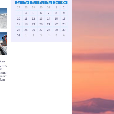
Δε
Τρ
Τε
Πε
Πα
Σα
Κυ
27
28
29
30
31
1
2
3
4
5
6
7
8
9
10
11
12
13
14
15
16
17
18
19
20
21
22
23
24
25
26
27
28
29
30
31
1
2
3
4
5
6
ό τη
ο της
εί
κισμοί
Μάννα
ίναι