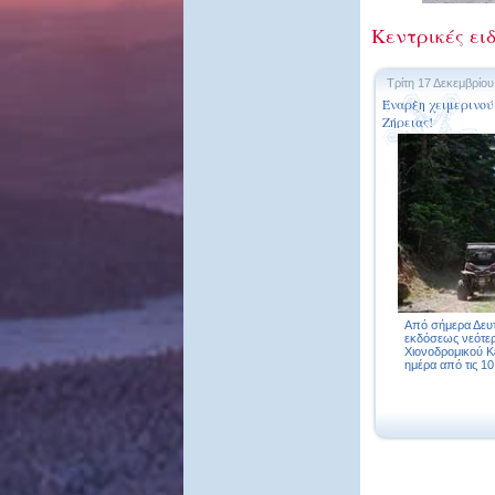
Κεντρικές ειδ
Τρίτη 17 Δεκεμβρίου
Έναρξη χειμερινού
Ζήρειας!
Από σήμερα Δευτ
εκδόσεως νεότερ
Χιονοδρομικού Κ
ημέρα από τις 10: