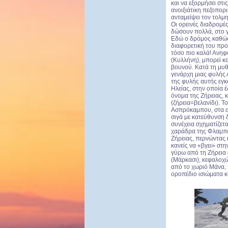
και να εξορμήσει στ
ανοιξιάτικη πεζοπορ
ανταμείψει τον τολμη
Οι ορεινές διαδρομές
δώσουν πολλά, στο γ
Εδώ ο δρόμος καθώς 
διαφορετική του προ
τόσο πιο καλά! Ανηφο
(Κυλλήνη), μπορεί κα
βουνού. Κατά τη μυθ
γενάρχη μιας φυλής
της φυλής αυτής εγκ
Ηλείας, στην οποία 
όνομα της Ζήρειας, 
(ζήρεια=βελανίδι). 
Ασπρόκαμπου, στα αν
σιγά με κατεύθυνση 
συνέχεια σχηματίζετ
χαράδρα της Φλαμπου
Ζήρειας, περνώντας κ
κανείς να «βγει» στη
γύρω από τη Ζήρεια ε
(Μάρκασι), κε­φαλοχ
από το χωριό Μάνα, 
οροπέδιο ισιώματα κα