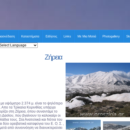
ιασκέδαση
Καταστήματα
Ειδήσεις
Links
Με Μια Ματιά
Photogallery
Sk
Ζήρεια
 με υψόμετρο 2.374 μ. είναι το ψηλότερο
. Απο τα Τρίκαλα Κορινθίας υπάρχει
ίζει στη Ζήρεια, όπου συναντάμε το
η Δασίου, που βγαίνουν το καλοκαίρι οι
πάδια τους. Στα Ανατολικά και Νότια του
 δύο ορειβατικά καταφύγια του Ε. Ο. Σ. ,
 μετά από συνεννόηση να διανυκτερεύσει