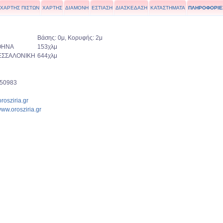
ΧΑΡΤΗΣ ΠΙΣΤΩΝ
ΧΑΡΤΗΣ
ΔΙΑΜΟΝΗ
ΕΣΤΙΑΣΗ
ΔΙΑΣΚΕΔΑΣΗ
ΚΑΤΑΣΤΗΜΑΤΑ
ΠΛΗΡΟΦΟΡΙΕ
Βάσης: 0μ, Κορυφής: 2μ
ΘΗΝΑ
153χλμ
ΕΣΣΑΛΟΝΙΚΗ
644χλμ
50983
rosziria.gr
/www.orosziria.gr