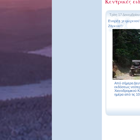
Κεντρικές ειδ
Τρίτη 17 Δεκεμβρίου
Έναρξη χειμερινού
Ζήρειας!
Από σήμερα Δευτ
εκδόσεως νεότερ
Χιονοδρομικού Κ
ημέρα από τις 10: