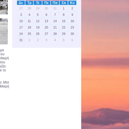
Δε
Τρ
Τε
Πε
Πα
Σα
Κυ
27
28
29
30
31
1
2
3
4
5
6
7
8
9
10
11
12
13
14
15
16
17
18
19
20
21
22
23
24
25
26
27
28
29
30
31
1
2
3
4
5
6
ήρε
του
 Μικρή
 που
ίζει
ι το
α. Μια
 Μικρή