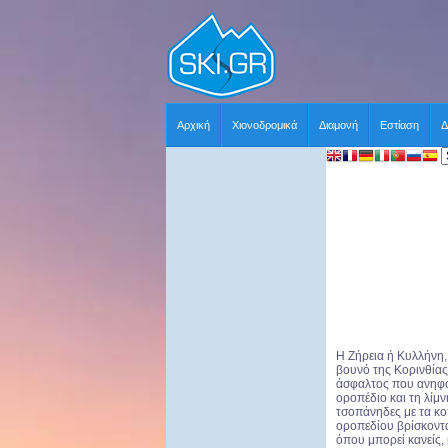
Αρχική
Χιονοδρομικά
Διαμονή
Εστίαση
Δ
Η Ζήρεια ή Κυλλήνη,
βουνό της Κορινθίας
άσφαλτος που ανηφορ
οροπέδιο και τη λίμν
τσοπάνηδες με τα κο
οροπεδίου βρίσκονται
όπου μπορεί κανείς,