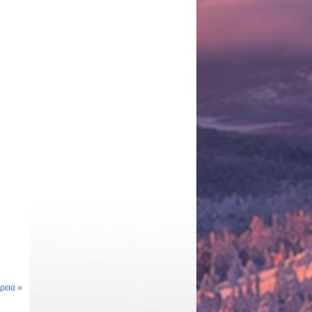
εια »