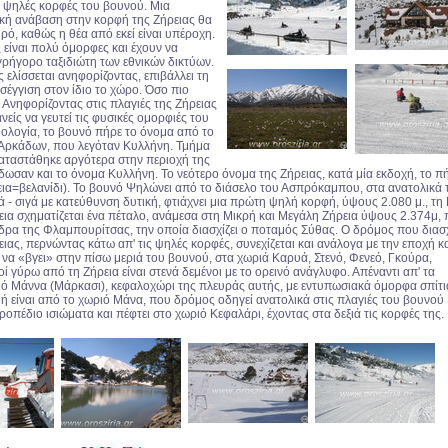
ις ψηλές κορφές του βουνού. Μια
ική ανάβαση στην κορφή της Ζήρειας θα
ρό, καθώς η θέα από εκεί είναι υπέροχη.
 είναι πολύ όμορφες και έχουν να
ρήγορο ταξιδιώτη των εθνικών δικτύων.
ελίσσεται ανηφορίζοντας, επιβάλλει τη
σέγγιση στον ίδιο το χώρο. Όσο πιο
 Ανηφορίζοντας στις πλαγιές της Ζήρειας
νείς να γευτεί τις φυσικές ομορφιές του
ολογία, το βουνό πήρε το όνομα από το
 Αρκάδων, που λεγόταν Κυλλήνη. Τμήμα
αταστάθηκε αργότερα στην περιοχή της
έδωσαν και το όνομα Κυλλήνη. Το νεότερο όνομα της Ζήρειας, κατά μία εκδοχή, το π
εια=βελανίδι). Το βουνό Ψηλώνει από το διάσελο του Ασπρόκαμπου, στα ανατολικά 
ά - σιγά με κατεύθυνση δυτική, φτιάχνει μια πρώτη ψηλή κορφή, ύψους 2.080 μ., τη
χεια σχηματίζεται ένα πέταλο, ανάμεσα στη Μικρή και Μεγάλη Ζήρεια ύψους 2.374μ,
δρα της Φλαμπουρίτσας, την οποία διασχίζει ο ποταμός Σύθας. Ο δρόμος που διασχ
ιας, περνώντας κάτω απ' τις ψηλές κορφές, συνεχίζεται και ανάλογα με την εποχή κα
ς να «βγει» στην πίσω μεριά του βουνού, στα χωριά Καρυά, Στενό, Φενεό, Γκούρα,
οί γύρω από τη Ζήρεια είναι στενά δεμένοι με το ορεινό ανάγλυφο. Απέναντι απ' τα
ριό Μάννα (Μάρκασι), κε­φαλοχώρι της πλευράς αυτής, με εντυπωσιακά όμορφα σπίτι
ή είναι από το χωριό Μάνα, που δρόμος οδηγεί ανατολικά στις πλαγιές του βουνού
οροπέδιο ισιώματα και πέφτει στο χωριό Κεφαλάρι, έχοντας στα δεξιά τις κορφές της.