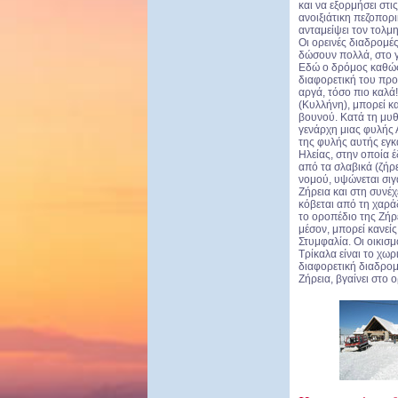
και να εξορμήσει στ
ανοιξιάτικη πεζοπορ
ανταμείψει τον τολμη
Οι ορεινές διαδρομές
δώσουν πολλά, στο γ
Εδώ ο δρόμος καθώς 
διαφορετική του προ
αργά, τόσο πιο καλά!
(Κυλλήνη), μπορεί κα
βουνού. Κατά τη μυθ
γενάρχη μιας φυλής
της φυλής αυτής εγκ
Ηλείας, στην οποία 
από τα σλαβικά (ζήρ
νομού, υψώνεται σιγ
Ζήρεια και στη συνέ
κόβεται από τη χαρά
το οροπέδιο της Ζήρε
μέσον, μπορεί κανεί
Στυμφαλία. Οι οικισμ
Τρίκαλα είναι το χω
διαφορετική διαδρομ
Ζήρεια, βγαίνει στο 