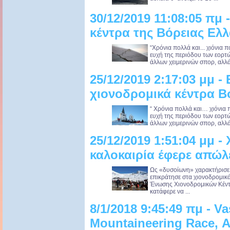
30/12/2019 11:08:05 πμ 
κέντρα της Βόρειας Ελ
“Χρόνια πολλά και... χιόνια 
ευχή της περιόδου των εορτών.
άλλων χειμερινών σπορ, αλλά 
25/12/2019 2:17:03 μμ -
χιονοδρομικά κέντρα Β
“ Χρόνια πολλά και… χιόνια 
ευχή της περιόδου των εορτών.
άλλων χειμερινών σπορ, αλλά 
25/12/2019 1:51:04 μμ -
καλοκαιρία έφερε απώλε
Ως «δυσοίωνη» χαρακτήρισε 
επικράτησε στα χιονοδρομικ
Ένωσης Χιονοδρομικών Κέντ
κατάφερε να ...
8/1/2018 9:45:49 πμ - Vas
Mountaineering Race, 