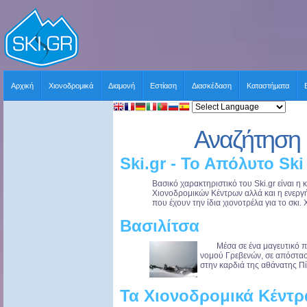
Αρχική
Χιονοδρομικά
Διαμονή
Εστίαση
Διασκέδαση
Καταστήματα
Αναζήτηση 
Ski.gr - Το Απόλυτο Ski
Βασικό χαρακτηριστικό του Ski.gr είναι 
Χιονοδρομικών Κέντρων αλλά και η ενερ
που έχουν την ίδια χιονοτρέλα για το σκι. 
Βασιλίτσα
Μέσα σε ένα μαγευτικό περ
νομού Γρεβενών, σε απόστασ
στην καρδιά της αθάνατης Πίν
Τα Χιονοδρομικά Κέντρ