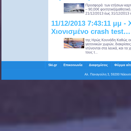
Προσφορά των ετήσιων καρτώ
– 90,00€ φοιτητική/μαθητική
21/12/2013 έως 31/12/2013 ο
11/12/2013 7:43:11 μμ -
Χιονισμένο crash test…
της Ηρώς Κουνάδη Καθώς οι
γειτονικών χωρών, διακρίσει
ντύνονται στα λευκά, και τα 
τους τ...
Ski.gr
Επικοινωνία
Διαφημίσεις
Φόρμα αίτ
Αλ. Παναγούλη 3, 59200 Νάου