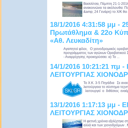
Βασιλίτσα, Πέμπτη 21-1-2016
ανακοινώνει τα ακόλουθα: Π
&amp; 24 Γενάρη) το Χ/Κ θα ε
18/1/2016 4:31:58 μμ - 
Πρωτάθλημα & 22ο Κύπε
«Αθ. Λευκαδίτη»
Αγαπητοί φίλοι, Ο χιονοδρομικός ορειβα
προγράμματος των αγώνων Ορειβατικού Σ
- Αναρρίχησης προκηρύσσει: α) Το ...
14/1/2016 10:21:21 πμ
ΛΕΙΤΟΥΡΓΙΑΣ ΧΙΟΝΟΔΡ
Το Χ.Κ. 3-5 Πηγάδια Σε ανασ
λειτούργεια το σύστημα τεχ
λειτουργεί ο διθέσιος εναέρ
13/1/2016 1:17:13 μμ 
ΛΕΙΤΟΥΡΓΙΑΣ ΧΙΟΝΟΔΡ
Η φετινή χρόνια εξελίχτηκε 
αλλά και των χιονοδρόμων .