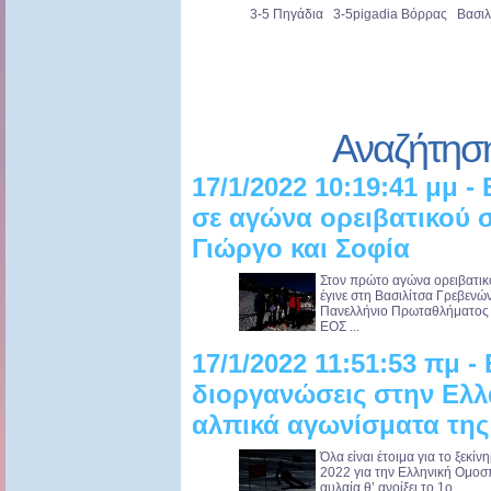
3-5 Πηγάδια 3-5pigadia Βόρρας Βασιλ
Αναζήτησ
17/1/2022 10:19:41 μμ 
σε αγώνα ορειβατικού σ
Γιώργο και Σοφία
Στον πρώτο αγώνα ορειβατικ
έγινε στη Βασιλίτσα Γρεβενώ
Πανελλήνιο Πρωταθλήματος Ο
ΕΟΣ ...
17/1/2022 11:51:53 πμ -
διοργανώσεις στην Ελλά
αλπικά αγωνίσματα της
Όλα είναι έτοιμα για το ξεκί
2022 για την Ελληνική Ομοσ
αυλαία θ’ ανοίξει το 1ο ...