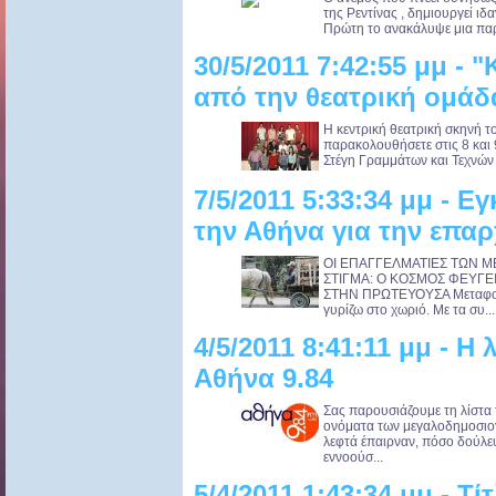
της Ρεντίνας , δημιουργεί ιδα
Πρώτη το ανακάλυψε μια παρ
30/5/2011 7:42:55 μμ -
από την θεατρική ομάδ
Η κεντρική θεατρική σκηνή τ
παρακολουθήσετε στις 8 και 9
Στέγη Γραμμάτων και Τεχνών 
7/5/2011 5:33:34 μμ - 
την Αθήνα για την επαρ
ΟΙ ΕΠΑΓΓΕΛΜΑΤΙΕΣ ΤΩΝ Μ
ΣΤΙΓΜΑ: Ο ΚΟΣΜΟΣ ΦΕΥΓΕΙ
ΣΤΗΝ ΠΡΩΤΕΥΟΥΣΑ Μεταφορα
γυρίζω στο χωριό. Με τα συ...
4/5/2011 8:41:11 μμ - Η
Αθήνα 9.84
Σας παρουσιάζουμε τη λίστα 
ονόματα των μεγαλοδημοσιο
λεφτά έπαιρναν, πόσο δούλευ
εννοούσ...
5/4/2011 1:43:34 μμ - Τί