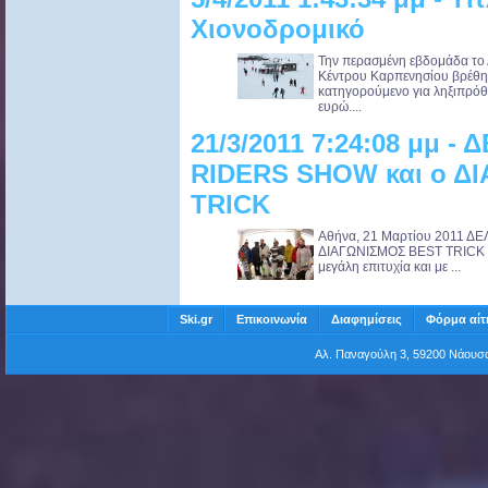
Χιονοδρομικό
Την περασμένη εβδομάδα το 
Κέντρου Καρπενησίου βρέθηκ
κατηγορούμενο για ληξιπρόθ
ευρώ....
21/3/2011 7:24:08 μμ -
RIDERS SHOW και ο Δ
TRICK
Αθήνα, 21 Μαρτίου 2011 Δ
ΔΙΑΓΩΝΙΣΜΟΣ BEST TRICK σ
μεγάλη επιτυχία και με ...
Ski.gr
Επικοινωνία
Διαφημίσεις
Φόρμα αίτ
Αλ. Παναγούλη 3, 59200 Νάου