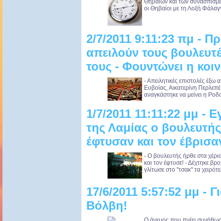
Θηβαίων και των συνασπισμέ
oι Θηβαίοι με τη Λοξή Φάλαγ
2/7/2011 9:11:23 πμ - Π
απειλούν τους βουλευτέ
τους - Φουντώνει η κοι
- Απειλητικές επιστολές έξω
Ευβοίας, Αικατερίνη Περλεπέ
αναγκάστηκε να μείνει η Ρο
1/7/2011 11:11:22 μμ - 
της Λαμίας ο βουλευτής
έφτυσαν και τον έβρισα
- Ο βουλευτής ήρθε στα χέρι
και τον έφτυσε! - Δέχτηκε βρ
γλίτωσε στο ''τσακ'' τα χειρότε
17/6/2011 5:57:52 μμ - 
Βόλβη!
Ο άνεμος που πνέει συνήθως 