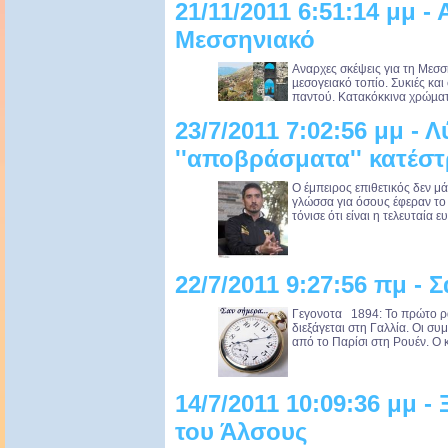
21/11/2011 6:51:14 μμ 
Μεσσηνιακό
Αναρχες σκέψεις για τη Μεσσ
µεσογειακό τοπίο. Συκιές κ
παντού. Κατακόκκινα χρώµατα
23/7/2011 7:02:56 μμ - 
''αποβράσματα'' κατέσ
Ο έμπειρος επιθετικός δεν μά
γλώσσα για όσους έφεραν το
τόνισε ότι είναι η τελευταία ε
22/7/2011 9:27:56 πμ - 
Γεγονoτα 1894: Το πρώτο ρ
διεξάγεται στη Γαλλία. Οι σ
από το Παρίσι στη Ρουέν. Ο κ
14/7/2011 10:09:36 μμ -
του Άλσους