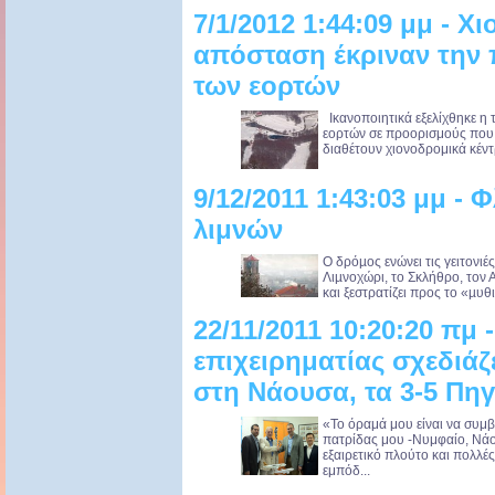
7/1/2012 1:44:09 μμ - Χ
απόσταση έκριναν την 
των εορτών
Ικανοποιητικά εξελίχθηκε η τ
εορτών σε προορισμούς που 
διαθέτουν χιονοδρομικά κέντ
9/12/2011 1:43:03 μμ -
λιμνών
Ο δρόµος ενώνει τις γειτονιέ
Λιµνοχώρι, το Σκλήθρο, τον Α
και ξεστρατίζει προς το «µυθ
22/11/2011 10:20:20 πμ
επιχειρηματίας σχεδιάζ
στη Νάουσα, τα 3-5 Πηγ
«Το όραμά μου είναι να συμβ
πατρίδας μου -Νυμφαίο, Νάου
εξαιρετικό πλούτο και πολλές
εμπόδ...