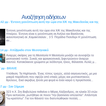
Αναζήτηση ειδήσεων
:42 μμ - Έντονη χιονόπτωση αυτή την ώρα στα Χ/Κ της Μακεδονίας και της
Έντονη χιονόπτωση αυτή την ώρα στα Χ/Κ της Μακεδονίας και της
Hπείρου. Έντονη είναι η χιονόπτωση σε Ανήλιο και Bασίλιτσα,
ικανοποιητική σε ,Καμακτσαλαν , 3 5 Πηγάδια Πισοδερι Η χιονόπτωση
αν...
1:14 μμ - Απόβραδο στον Μεσσηνιακό
Αναρχες σκέψεις για τη Μεσσηνία Η Μεσσηνία µοιάζει να συνοψίζει το
µεσογειακό τοπίο. Συκιές και φραγκοσυκιές ξεφυτρώνουν άναρχα
παντού. Κατακόκκινα χρώµατα µε λιόδεντρα, ήλιος, θάλασσα. Αυλές µ...
7 μμ - BRAVE
Υπόθεση: Τα Highlands. Ένας τόπος τραχύς, αλλά σαγηνευτικός, με μια
μακρά παράδοση που σφύζει από επικές μάχες και μυστικιστικούς
θρύλους. Εκεί ακριβώς ζούσε μια φορά κι έναν καιρό η πριγκίπισσα...
47 μμ - Σαν Σήμερα
323 π.Χ. Στη Βαβυλώνα πεθαίνει ο Μέγας Αλέξανδρος, σε ηλικία 33 ετών.
Πριν εκπνεύσει, ρωτήθηκε σε ποιον "την βασιλείαν απολείπει". Απάντησε
"τω κρατίστω". Για τον θάνατό του διατυπώθηκαν πολλές ...