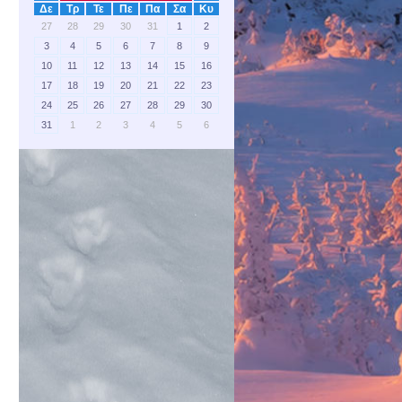
Δε
Τρ
Τε
Πε
Πα
Σα
Κυ
27
28
29
30
31
1
2
3
4
5
6
7
8
9
10
11
12
13
14
15
16
17
18
19
20
21
22
23
24
25
26
27
28
29
30
31
1
2
3
4
5
6