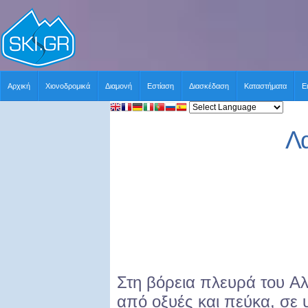
Αρχική
Χιονοδρομικά
Διαμονή
Εστίαση
Διασκέδαση
Καταστήματα
Ε
Λα
Στη βόρεια πλευρά του 
από οξυές και πεύκα, σε 