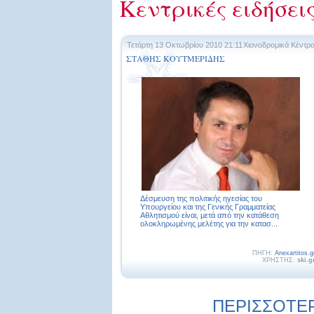
Κεντρικές ειδήσει
Τετάρτη 13 Οκτωβρίου 2010 21:11
Χιονοδρομικά Κέντρ
ΣΤΑΘΗΣ ΚΟΥΤΜΕΡΙΔΗΣ
Δέσμευση της πολιτικής ηγεσίας του
Υπουργείου και της Γενικής Γραμματείας
Αθλητισμού είναι, μετά από την κατάθεση
ολοκληρωμένης μελέτης για την κατασ...
ΠΗΓΗ:
Anexartitos.g
ΧΡΗΣΤΗΣ:
ski.g
ΠΕΡΙΣΣΟΤΕΡΕ