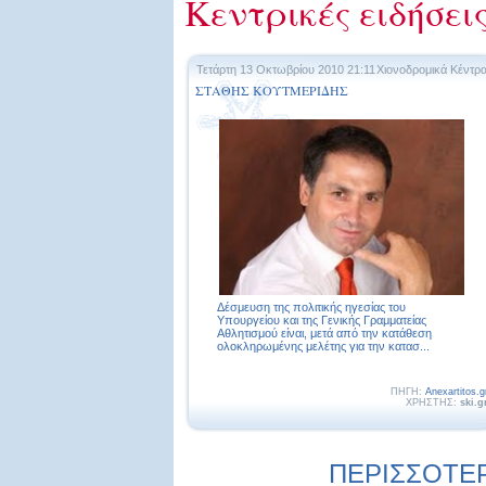
Κεντρικές ειδήσει
Τετάρτη 13 Οκτωβρίου 2010 21:11
Χιονοδρομικά Κέντρ
ΣΤΑΘΗΣ ΚΟΥΤΜΕΡΙΔΗΣ
Δέσμευση της πολιτικής ηγεσίας του
Υπουργείου και της Γενικής Γραμματείας
Αθλητισμού είναι, μετά από την κατάθεση
ολοκληρωμένης μελέτης για την κατασ...
ΠΗΓΗ:
Anexartitos.g
ΧΡΗΣΤΗΣ:
ski.g
ΠΕΡΙΣΣΟΤΕΡΕ