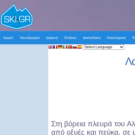
Αρχική
Χιονοδρομικά
Διαμονή
Εστίαση
Διασκέδαση
Καταστήματα
Ε
Λα
Στη βόρεια πλευρά του 
από οξυές και πεύκα, σε 