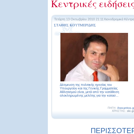
Κεντρικές ειδήσει
Τετάρτη 13 Οκτωβρίου 2010 21:11
Χιονοδρομικά Κέντρ
ΣΤΑΘΗΣ ΚΟΥΤΜΕΡΙΔΗΣ
Δέσμευση της πολιτικής ηγεσίας του
Υπουργείου και της Γενικής Γραμματείας
Αθλητισμού είναι, μετά από την κατάθεση
ολοκληρωμένης μελέτης για την κατασ...
ΠΗΓΗ:
Anexartitos.g
ΧΡΗΣΤΗΣ:
ski.g
ΠΕΡΙΣΣΟΤΕΡΕ