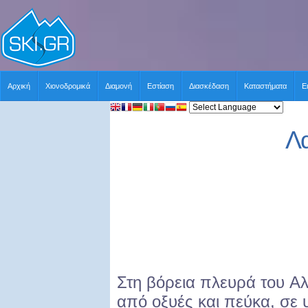
Αρχική
Χιονοδρομικά
Διαμονή
Εστίαση
Διασκέδαση
Καταστήματα
Ε
Λα
Στη βόρεια πλευρά του 
από οξυές και πεύκα, σε 