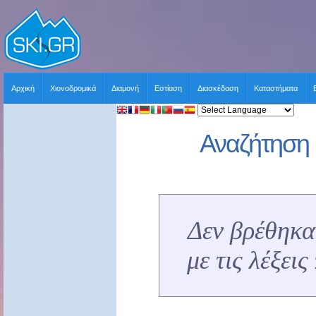
Αρχική
Χιονοδρομικά
Διαμονή
Εστίαση
Διασκέδαση
Καταστήματα
Αναζήτηση 
Δεν βρέθηκα
με τις λέξει