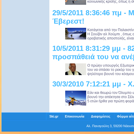
κοινωνικής κρίσης, όπως η συ
29/5/2011 8:36:46 πμ - 
Έβερεστ!
Κατάγεται από την Παλαιστίν
Η Σουζάν αλ Χούμπι , όπως 
ορειβατικής αποστολής, είνα
10/5/2011 8:31:29 μμ - 
προσπάθειά του να ανέ
Ο πρώην υπουργός Εξωτερικ
του να σπάσει το ρεκόρ του γ
ψηλότερο βουνό του κόσμου. Δ
30/3/2010 7:12:21 μμ - Χ
Εάν και θεωρώ τον Όλυμπο ω
βουνό την απέκτησα στο Σέλι
5 ετών ήρθα για πρώτη φορά 
Ski.gr
Επικοινωνία
Διαφημίσεις
Φόρμα αίτ
Αλ. Παναγούλη 3, 59200 Νάου