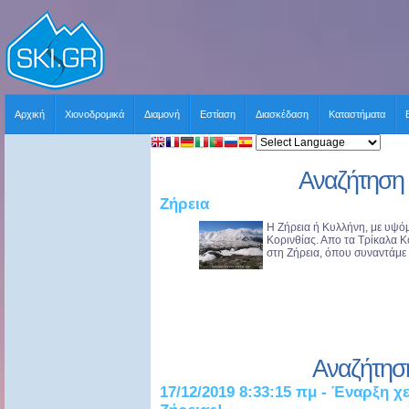
Αρχική
Χιονοδρομικά
Διαμονή
Εστίαση
Διασκέδαση
Καταστήματα
Αναζήτηση 
Ζήρεια
Η Ζήρεια ή Κυλλήνη, με υψόμ
Κορινθίας. Απο τα Τρίκαλα 
στη Ζήρεια, όπου συναντάμε τ
Αναζήτησ
17/12/2019 8:33:15 πμ - Έναρξη χ