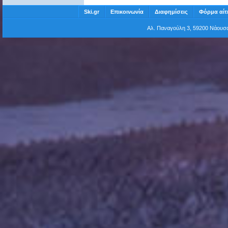
Ski.gr
Επικοινωνία
Διαφημίσεις
Φόρμα αίτ
Αλ. Παναγούλη 3, 59200 Νάου