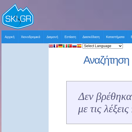
Αρχική
Χιονοδρομικά
Διαμονή
Εστίαση
Διασκέδαση
Καταστήματα
Αναζήτηση 
Δεν βρέθηκα
με τις λέξει