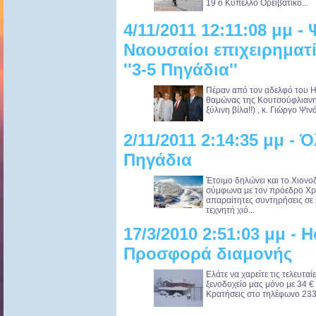
19 ο Κύπελλο Ορειβατικο...
4/11/2011 12:11:08 μμ -
Ναουσαίοι επιχειρηματί
''3-5 Πηγάδια''
Πέραν από τον αδελφό του Ηλ
θαμώνας της Κουτσούφλιανης
ξύλινη βίλα!!) , κ. Γιώργο Ψι
2/11/2011 2:14:35 μμ - 
Πηγάδια
Έτοιμο δηλώνει και το Χιον
σύμφωνα με τον πρόεδρο Χρή
απαραίτητες συντηρήσεις σε
τεχνητή χιό...
17/3/2010 2:51:03 μμ - 
Προσφορά διαμονής
Ελάτε να χαρείτε τις τελευταί
ξενοδοχείο μας μόνο με 34 €
Κρατήσεις στο τηλέφωνο 2332