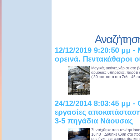
Αναζήτησ
12/12/2019 9:20:50 μμ -
ορεινά. Πεντακάθαροι ο
Μαγικές εικόνες χάρισε στο β
αρμόδιες υπηρεσίες, παρότι 
( 30 εκατοστά στο Σέλι , 45 στ
24/12/2014 8:03:45 μμ 
εργασίες αποκατάσταση
3-5 πηγάδια Νάουσας
Συντάχθηκε απο τον/την ina
16:43 Δόθηκε λύση στα προβ
μας όγκο, επιχειρηματίες και 