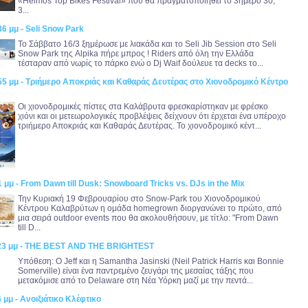
«Helmos Top Bikes Festival» που θα πραγματοποιηθεί το 3ήμερο 30,
3...
36 μμ - Seli Snow Park
Το Σάββατο 16/3 ξημέρωσε με λιακάδα και το Seli Jib Session στο Seli
Snow Park της Alpika πήρε μπρος ! Riders από όλη την Ελλάδα
τέσταραν από νωρίς το πάρκο ενώ ο Dj Waif δούλευε τα decks το...
55 μμ - Τριήμερο Αποκριάς και Καθαράς Δευτέρας στο Χιονοδρομικό Κέντρο
Οι χιονοδρομικές πίστες στα Καλάβρυτα φρεσκαρίστηκαν με φρέσκο
χιόνι και οι μετεωρολογικές προβλέψεις δείχνουν ότι έρχεται ένα υπέροχο
τριήμερο Αποκριάς και Καθαράς Δευτέρας. Το χιονοδρομικό κέντ...
1 μμ - From Dawn till Dusk: Snowboard Tricks vs. DJs in the Mix
Την Κυριακή 19 Φεβρουαρίου στο Snow-Park του Χιονοδρομικού
Κέντρου Καλαβρύτων η ομάδα homegrown διοργανώνει το πρώτο, από
μια σειρά outdoor events που θα ακολουθήσουν, με τίτλο: "From Dawn
till D...
:23 μμ - THE BEST AND THE BRIGHTEST
Υπόθεση: Ο Jeff και η Samantha Jasinski (Neil Patrick Harris και Bonnie
Somerville) είναι ένα παντρεμένο ζευγάρι της μεσαίας τάξης που
μετακόμισε από το Delaware στη Νέα Υόρκη μαζί με την πεντά...
 μμ - Ανοιξιάτικο Κλέφτικο