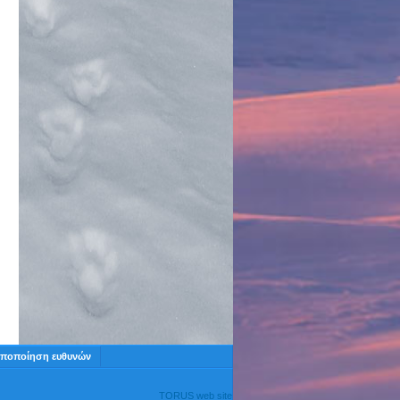
ποποίηση ευθυνών
TORUS web site