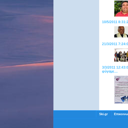
10/5/2011 8:31:
21/3/2011 7:2
3/3/2011 12:43:
φύγαμε…
Ski.gr
Επικοινω