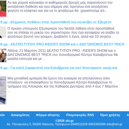
Αν και μύρισε καλοκαίρι οι καθημερινές βροχές μας παρατείνουν την
ανοιξιάτικη διάθεση και εγώ σήμερα σας προτείνω ένα ανοιξιάτικο
φαγητό το κλέφτικο και για να το φτιάξουμε θα χρειαστούμε απ...
29 μμ - 82χρονος πεθαίνει στην προσπάθειά του να ανέβει το Έβερεστ
Ο πρώην υπουργός Εξωτερικών του Νεπάλ πέθανε στην προσπάθειά
του να σπάσει το ρεκόρ του γηραιότερου που έχει καταφέρει να ανέβει το
ψηλότερο βουνό του κόσμου. Διαβάστε τι έγινε, αλλά και 10 συγκλο...
4:08 μμ - ΔΕΛΤΙΟ ΤΥΠΟΥ PRO-RIDERS SHOW και ο ΔΙΑΓΩΝΙΣΜΟΣ BEST TRICK
Αθήνα, 21 Μαρτίου 2011 ΔΕΛΤΙΟ ΤΥΠΟΥ PRO - RIDERS SHOW και ο
ΔΙΑΓΩΝΙΣΜΟΣ BEST TRICK στο Χιονοδρομικό Κέντρο Καλαβρύτων Με
μεγάλη επιτυχία και με ...
09 μμ - Για καλή Σαρακοστή στα Καλάβρυτα για σκι! Ντυνόμαστε σκιέρ και
Μια μοναδική εμπειρία θα έχουν την ευκαιρία να απολαύσουν όσοι
επιλέξουν να επισκεφθούν το Χιονοδρομικό Κέντρο Καλαβρύτων το
τριήμερο της Αποκριάς και της Καθαράς Δευτέρας από 4 έως 7 Μαρτίου
...
νία
Διαφημίσεις
Φόρμα αίτησης
Πληροφορίες RSS
Όροι χρήσης
Α
©2026 ski.gr
Αλ. Παναγούλη 3, 59200 Νάουσα, Τηλέφωνο 6948511628 6991992996
info@ski.gr