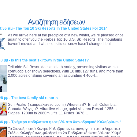
Αναζήτηση ειδήσεων
9:55 πμ - The Top 10 Ski Resorts In The United States For 2014
As we arrive here at the precipice of a new winter, we’re pleased once
again to offer you the Forbes Top 10 U.S. Ski Resorts. The mountains
haven’t moved and what constitutes snow hasn’t changed, but...
3 μμ - Is this the best ski town in the United States?
Telluride Ski Resort does not lack variety, presenting visitors with a
cornucopia of snowy selections. With 18 lifts, 127 runs, and more than
2,000 acres of skiing covering an astounding 4,400-f...
8 μμ - The best family ski resorts
Sun Peaks ( sunpeaksresort.com ) Where is it? British Columbia,
Canada Why go? Attractive village, quiet ski area Resort 1255m
Slopes 1200m to 2080m Lifts 11 Pistes 3678 ...
:36 μμ - Tριήμερο ποδηλατικό φεστιβάλ στο Χιονοδρομικό Καλαβρύτων!
Το Χιονοδρομικό Κέντρο Καλαβρύτων σε συνεργασία με το Δημοτικό
Στάδιο Καλαβρύτων, φιλοξενεί το 2ο Ποδηλατικό Φεστιβάλ στο Χελμό