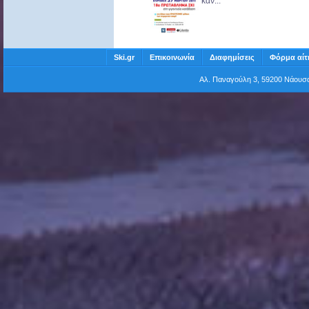
καν...
Ski.gr
Επικοινωνία
Διαφημίσεις
Φόρμα αίτ
Αλ. Παναγούλη 3, 59200 Νάου