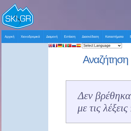
Αρχική
Χιονοδρομικά
Διαμονή
Εστίαση
Διασκέδαση
Καταστήματα
Αναζήτηση 
Δεν βρέθηκα
με τις λέξει