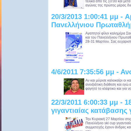
τελικά από τις 10:00 και μετ
αγώνες της πρώτης μέρας διεξ
20/3/2013 1:00:41 μμ - 
Πανελλήνιου Πρωταθλή
Αγαπητοί φίλοι καλημέρα Σα
και του Πανελλήνιου Πρωτα
28-31 Μαρτίου. Σας ευχαριστ
4/6/2011 7:35:56 μμ - Αν
Αν και μύρισε καλοκαίρι οι 
ανοιξιάτικη διάθεση και εγώ 
φαγητό το κλέφτικο και για ν
22/3/2011 6:00:33 μμ - 
γιγαντιαίας κατάβασης 
Την Κυριακή 27 Μαρτίου στις
Πανελλήνιο ski cup γιγαντιαί
συμμετοχής έχουν άνδρες και