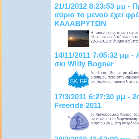
21/1/2012 8:23:53 μμ - Π
αύριο το μενού έχει φρέ
ΚΑΛΑΒΡΥΤΩΝ
Η πρωινή χιονόπτωση και οι 
όλων των αναβατήρων σήμερ
22-1-2012 οι άνεμοι φαίνεται
14/11/2011 7:05:32 μμ -
σκι Willy Bogner
Απολαυστε δυο ρετρο κλιπα
διασημου σχεδιεστη χειμεριν
σκι (παλαιος πρωταθλητης στ
17/3/2011 6:27:30 μμ -
Freeride 2011
Το Χιονοδρομικό Κέντρο Παρ
ανακοινώσει τη διοργάνωση τ
Μαρτίου 2011 στη Φτερόλακα.