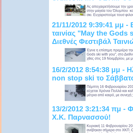
Ας αποχαιρετήσουμε την χρον
στην μαγεία του Όλυμπου κα
σκι. Ευχαριστούμε τουσ φιλο
21/11/2012 9:39:41 μμ 
ταινίας "May the Gods s
Διεθνές Φεστιβάλ Ταιν
Έγινε η επίσημη πρεμιέρα τη
Gods ski with you", στο Διε
χθες στις 19 Νοεμβρίου, με μ
16/2/2012 8:54:38 μμ - 
non stop ski το Σάββατ
Πέμπτη 16 Φεβρουαρίου 201
εύχεται Χρόνια Πολλά και κα
μέτρια από καιρό, με συνεχή 
13/2/2012 3:21:34 πμ - 
Χ.Κ. Παρνασσού!
Κυριακή 11 Φεβρουαρίου 201
ανέβηκαν σήμερα στο ΧΚΠ. Ο 