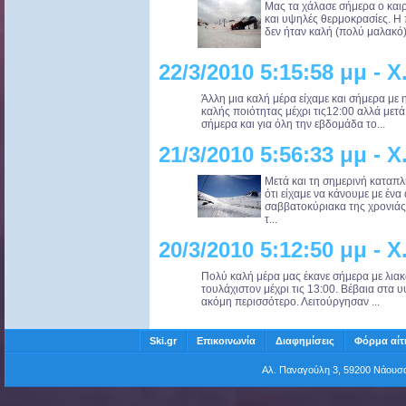
Μας τα χάλασε σήμερα ο και
και υψηλές θερμοκρασίες. Η 
δεν ήταν καλή (πολύ μαλακό) 
22/3/2010 5:15:58 μμ -
Άλλη μια καλή μέρα είχαμε και σήμερα με η
καλής ποιότητας μέχρι τις12:00 αλλά μετ
σήμερα και για όλη την εβδομάδα το...
21/3/2010 5:56:33 μμ -
Μετά και τη σημερινή καταπ
ότι είχαμε να κάνουμε με ένα
σαββατοκύριακα της χρονιάς.
τ...
20/3/2010 5:12:50 μμ -
Πολύ καλή μέρα μας έκανε σήμερα με λιακά
τουλάχιστον μέχρι τις 13:00. Βέβαια στα 
ακόμη περισσότερο. Λειτούργησαν ...
Ski.gr
Επικοινωνία
Διαφημίσεις
Φόρμα αίτ
Αλ. Παναγούλη 3, 59200 Νάου