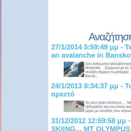
Αναζήτησ
27/1/2014 5:59:49 μμ - 
an avalanche in Bansko
Δύο άνθρωποι εγκλωβίστηκαν
Μπάνσκο . Σύμφωνα με τις π
συνέβη σήμερα το μεσημέρι 
Bansk...
24/1/2013 8:34:37 μμ - Τ
αρκετό
Το χιόνι ήρθε επιτέλους … Μ
εβδομάδας και ενώ έπεσε αρ
μέρες με νοτιάδες που σήκωσα
31/12/2012 12:59:58 
SKIING... MT OLYMPUS