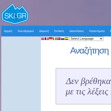
Αρχική
Χιονοδρομικά
Διαμονή
Εστίαση
Διασκέδαση
Καταστήματα
Αναζήτηση 
Δεν βρέθηκα
με τις λέξει