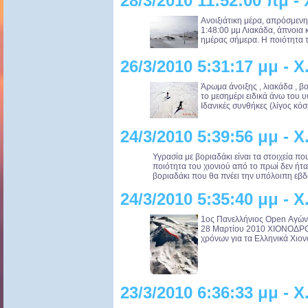
28/3/2010 11:52:00 πμ 
Ανοιξιάτικη μέρα, απρόσμεν
1:48:00 μμ Λιακάδα, άπνοια κ
ημέρας σήμερα. Η ποιότητα το
26/3/2010 5:31:17 μμ -
Άρωμα άνοιξης , λιακάδα , βο
το μεσημέρι ειδικά άνω του 
Ιδανικές συνθήκες (λίγος κόσμ
24/3/2010 5:39:56 μμ -
Υγρασία με βοριαδάκι είναι τα στοιχεία π
ποιότητα του χιονιού από το πρωί δεν ήτα
βοριαδάκι που θα πνέει την υπόλοιπη εβδ
24/3/2010 5:35:40 μμ -
1ος Πανελλήνιος Open Αγώ
28 Μαρτίου 2010 ΧΙΟΝΟΔ
χρόνων για τα Ελληνικά Χιονο
23/3/2010 6:36:33 μμ -