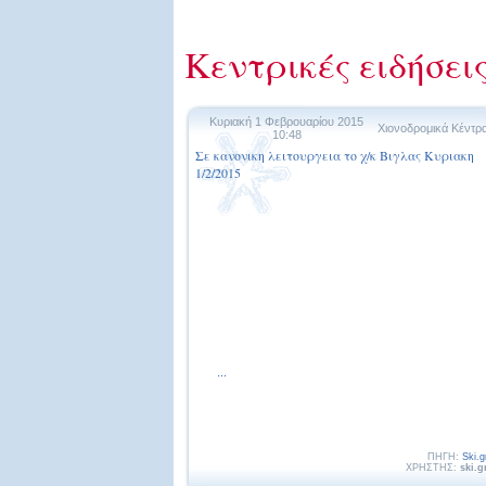
Κεντρικές ειδήσεις
Κυριακή 1 Φεβρουαρίου 2015
Χιονοδρομικά Κέντρ
10:48
Σε κανονικη λειτουργεια το χ/κ Βιγλας Κυριακη
1/2/2015
...
ΠΗΓΗ:
Ski.g
ΧΡΗΣΤΗΣ:
ski.g