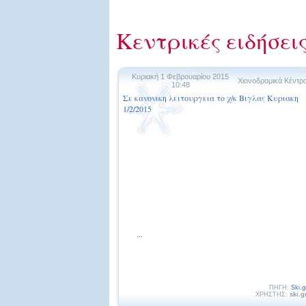
Κεντρικές ειδήσεις
Κυριακή 1 Φεβρουαρίου 2015
Χιονοδρομικά Κέντρ
10:48
Σε κανονικη λειτουργεια το χ/κ Βιγλας Κυριακη
1/2/2015
...
ΠΗΓΗ:
Ski.g
ΧΡΗΣΤΗΣ:
ski.g