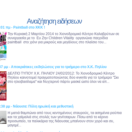
Αναζήτηση ειδήσεων
01 πμ - Paintball στο ΧΚΚ !
Την Κυριακή 2 Μαρτίου 2014 το Χιονοδρομικό Κέντρο Καλαβρύτων σε
συνεργασία με το Ευ Ζην Children Vitality οργανώνει παιχνίδια
paintball στο χιόνι για μικρούς και μεγάλους στο πλαίσιο του...
37 μμ - Αποκριάτικες εκδηλώσεις για το τριήμερο στο Χ.Κ. Πηλίου
ΔΕΛΤΙΟ ΤΥΠΟΥ Χ.Κ. ΠΗΛΙΟΥ 24/02/2012: Το Χιονοδρομικό Κέντρο
Πηλίου καινοτομεί πραγματοποιώντας δύο events για το τριήμερο ''Σκι
στο ηλιοβασίλεμα'' και Νυχτερινό πάρτυ μασκέ ώστε όλοι να απ...
:38 μμ - Νάουσα: Πόλη ηρωϊκή και μεθυστική
Η ματιά θαμπώνει από τους κεντημένους σταυρούς, τα ασημένια ρούπια
και τα χαϊμαλιά στις στολές των γενίτσαρων. Πίσω από το κέρινο
προσωπείο, τα παλικάρια της Νάουσας μπαίνουν στον χορό και συ,
μαγεμέ...