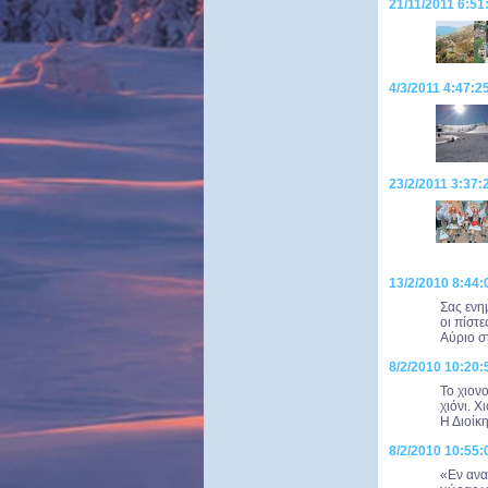
21/11/2011 6:5
4/3/2011 4:47:2
23/2/2011 3:37:
13/2/2010 8:44:
Σας ενη
οι πίστε
Αύριο στ
8/2/2010 10:20:
Το χιον
χιόνι. Χ
Η Διοίκη
8/2/2010 10:55:
«Εν ανα