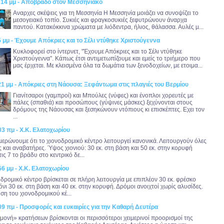
1:14 μμ - Απόβραδο στον Μεσσηνιακό
Αναρχες σκέψεις για τη Μεσσηνία Η Μεσσηνία µοιάζει να συνοψίζει το
µεσογειακό τοπίο. Συκιές και φραγκοσυκιές ξεφυτρώνουν άναρχα
παντού. Κατακόκκινα χρώµατα µε λιόδεντρα, ήλιος, θάλασσα. Αυλές µ...
5 μμ - Έχουμε Απόκριες και το Σέλι ντύθηκε Χριστούγεννα
Κυκλοφορεί στο ίντερνετ, "Έχουμε Απόκριες και το Σέλι ντύθηκε
Χριστούγεννα". Κάπως έτσι αντιμετωπίζουμε και εμείς το τριήμερο που
μας έρχεται. Με κλεισμένα όλα τα δωμάτια των ξενοδοχείων, με ετοιμα...
21 μμ - Απόκριες στη Νάουσα: Ξεφάντωμα στις πλαγιές του Βερμίου
Γιανίτσαροι (γαμπροί) και Μπούλες (νύφες) και ένοπλοι χορευτές με
πάλες (σπαθιά) και προσώπους (γύψινες μάσκες) ξεχύνονται στους
δρόμους της Νάουσας και ξεσηκώνουν ντόπιους κι επισκέπτες. Εχει τον
...
03 πμ - Χ.Κ. Ελατοχωρίου
μερώνουμε ότι το χιονοδρομικό κέντρο λειτουργεί κανονικά. Λειτουργούν όλες
ς και αναβατήρες. Ύψος χιονιού: 30 εκ. στη βάση και 50 εκ. στην κορυφή
ις 7 το βράδυ στο κεντρικό δε...
56 μμ - Χ.Κ. Ελατοχωρίου
οδρομικό κέντρο βρίσκεται σε πλήρη λειτουργία με επιπλέον 30 εκ. φρέσκο
ιόνι 30 εκ. στη βάση και 40 εκ. στην κορυφή. Δρόμοι ανοιχτοί χωρίς αλυσίδες.
ση του χιονοδρομικού κέ...
09 πμ - Προσφορές και ευκαιρίες για την Καθαρή Δευτέρα
μονή» κρατήσεων βρίσκονται οι περισσότεροι χειμερινοί προορισμοί της