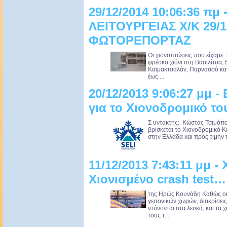
29/12/2014 10:06:36 πμ
ΛΕΙΤΟΥΡΓΕΙΑΣ Χ/Κ 29/1
ΦΩΤΟΡΕΠΟΡΤΑΖ
Oι χιονοπτώσεις που είχαμε 
φρέσκο χιόνι στη Βασιλίτσα, 
Καϊμακτσαλάν, Παρνασσό και 
έως ...
20/12/2013 9:06:27 μμ -
για το Χιονοδρομικό του
Σ υντακτης: Κώστας Τσιμόπο
βρίσκεται το Χιονοδρομικό Κ
στην Ελλάδα και προς τιμήν το
11/12/2013 7:43:11 μμ -
Χιονισμένο crash test…
της Ηρώς Κουνάδη Καθώς οι
γειτονικών χωρών, διακρίσει
ντύνονται στα λευκά, και τα 
τους τ...