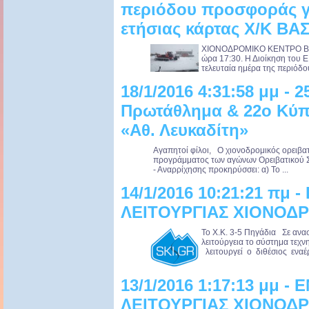
περιόδου προσφοράς γι
ετήσιας κάρτας Χ/Κ ΒΑ
ΧΙΟΝΟΔΡΟΜΙΚΟ ΚΕΝΤΡΟ ΒΑΣ
ώρα 17:30. Η Διοίκηση του Ε.
τελευταία ημέρα της περιόδο
18/1/2016 4:31:58 μμ - 
Πρωτάθλημα & 22ο Κύπε
«Αθ. Λευκαδίτη»
Αγαπητοί φίλοι, Ο χιονοδρομικός ορειβα
προγράμματος των αγώνων Ορειβατικού Σ
- Αναρρίχησης προκηρύσσει: α) Το ...
14/1/2016 10:21:21 πμ
ΛΕΙΤΟΥΡΓΙΑΣ ΧΙΟΝΟΔΡ
Το Χ.Κ. 3-5 Πηγάδια Σε ανασ
λειτούργεια το σύστημα τεχ
λειτουργεί ο διθέσιος εναέρ
13/1/2016 1:17:13 μμ 
ΛΕΙΤΟΥΡΓΙΑΣ ΧΙΟΝΟΔΡ