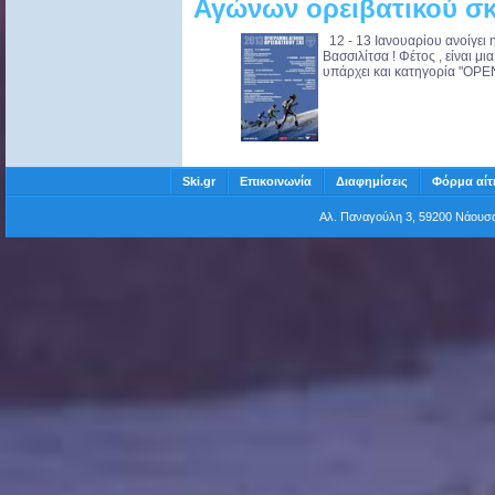
Αγώνων ορειβατικού σκ
12 - 13 Ιανουαρίου ανοίγει 
Βασσιλίτσα ! Φέτος , είναι μ
υπάρχει και κατηγορία "OPEN"
Ski.gr
Επικοινωνία
Διαφημίσεις
Φόρμα αίτ
Αλ. Παναγούλη 3, 59200 Νάου