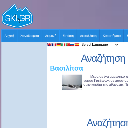
Αρχική
Χιονοδρομικά
Διαμονή
Εστίαση
Διασκέδαση
Καταστήματα
Αναζήτηση 
Βασιλίτσα
Μέσα σε ένα μαγευτικό περ
νομού Γρεβενών, σε απόστασ
στην καρδιά της αθάνατης Πίν
Αναζήτησ