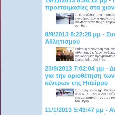
19/11/2013 6:36:12 μμ -
προετοιμασίες στα χιο
Σε πυρετώδεις προετοιμασίες
χιονοδρομικών κέντρων σε όλη
ευελπιστώντας πως οι καιρικέ
όρη θα...
8/9/2013 8:22:28 μμ - 
Αθλητισμού
Επίσημη συνάντηση ανάμεσα
Αθλητισμού κ.Γιάννη Ανδριαν
Χιονοδρομίας πραγματοποιήθη
Σεπτεμβρίου 2013, στ...
23/8/2013 7:02:04 μμ -
για την οριοθέτηση τω
κέντρων της Ηπείρου
Στην Εφημερίδα της Κυβερν
αριθ.ΦΕΚ 175/8-8-2013 τεύχο
επιχειρηματικότητας στον 
του Περιφ...
11/1/2013 5:49:47 μμ - 