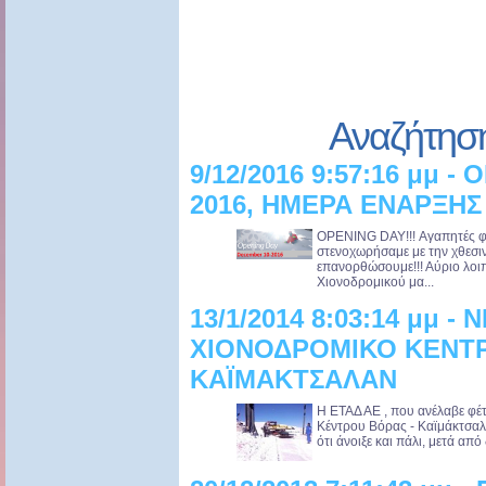
Αναζήτησ
9/12/2016 9:57:16 μμ - 
2016, ΗΜΕΡΑ ΕΝΑΡΞΗΣ 
OPENING DAY!!! Αγαπητές φίλ
στενοχωρήσαμε με την χθεσι
επανορθώσουμε!!! Αύριο λο
Χιονοδρομικού μα...
13/1/2014 8:03:14 μμ -
ΧΙΟΝΟΔΡΟΜΙΚΟ ΚΕΝΤΡ
ΚΑΪΜΑΚΤΣΑΛΑΝ
Η ΕΤΑΔ ΑΕ , που ανέλαβε φέτ
Κέντρου Βόρας - Καϊμάκτσαλ
ότι άνοιξε και πάλι, μετά από