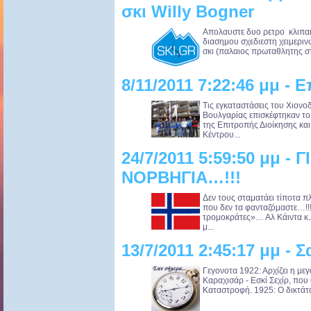
σκι Willy Bogner
Απολαυστε δυο ρετρο κλιπα
διασημου σχεδιεστη χειμεριν
σκι (παλαιος πρωταθλητης στ
8/11/2011 7:22:46 μμ -
Τις εγκαταστάσεις του Χιον
Βουλγαρίας επισκέφτηκαν το 
της Επιτροπής Διοίκησης κα
Κέντρου...
24/7/2011 5:59:50 μμ -
ΝΟΡΒΗΓΙΑ…!!!
Δεν τους σταματάει τίποτα 
που δεν τα φανταζόμαστε…!!!
τρομοκράτες»… Αλ Κάιντα κ.λ
μ...
13/7/2011 2:45:17 μμ - 
Γεγονoτα 1922: Αρχίζει η με
Καραχισάρ - Εσκί Σεχίρ, που
Καταστροφή. 1925: Ο δικτάτ