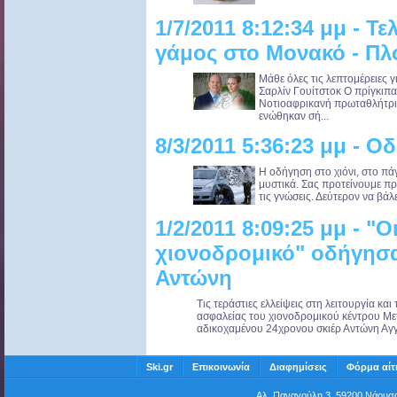
1/7/2011 8:12:34 μμ - Τ
γάμος στο Μονακό - Π
Μάθε όλες τις λεπτομέρειες γ
Σαρλίν Γουίτστοκ Ο πρίγκιπα
Νοτιοαφρικανή πρωταθλήτρι
ενώθηκαν σή...
8/3/2011 5:36:23 μμ - Ο
Η οδήγηση στο χιόνι, στο πάγ
μυστικά. Σας προτείνουμε πρ
τις γνώσεις. Δεύτερον να βάλ
1/2/2011 8:09:25 μμ - "Ο
χιονοδρομικό" οδήγησα
Αντώνη
Τις τεράστιες ελλείψεις στη λειτουργία κα
ασφαλείας του χιονοδρομικού κέντρου Με
αδικοχαμένου 24χρονου σκιέρ Αντώνη Αγγ.
Ski.gr
Επικοινωνία
Διαφημίσεις
Φόρμα αίτ
Αλ. Παναγούλη 3, 59200 Νάου