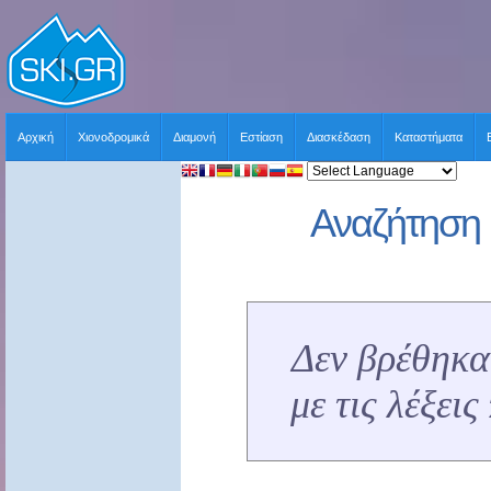
Αρχική
Χιονοδρομικά
Διαμονή
Εστίαση
Διασκέδαση
Καταστήματα
Αναζήτηση 
Δεν βρέθηκα
με τις λέξει