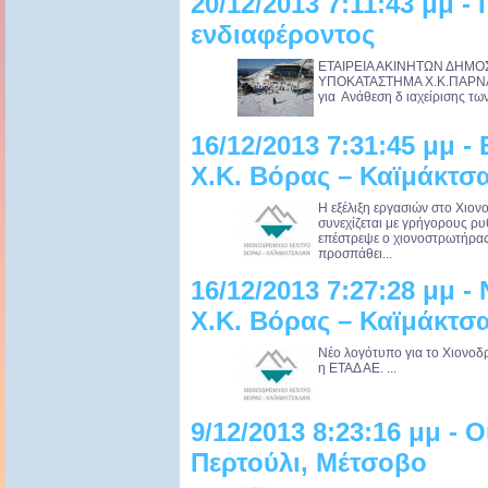
20/12/2013 7:11:43 μμ
ενδιαφέροντος
ΕΤΑΙΡΕΙΑ ΑΚΙΝΗ
ΥΠΟΚΑΤΑΣΤΗΜΑ Χ.Κ.ΠΑΡ
για Ανάθεση δ ιαχείρισης των
16/12/2013 7:31:45 μμ -
Χ.Κ. Βόρας – Καϊμάκτσ
Η εξέλιξη εργασιών στο Χιο
συνεχίζεται με γρήγορους ρ
επέστρεψε ο χιονοστρωτήρας
προσπάθει...
16/12/2013 7:27:28 μμ -
Χ.Κ. Βόρας – Καϊμάκτσ
Νέο λογότυπο για το Χιονοδ
η ΕΤΑΔ ΑΕ. ...
9/12/2013 8:23:16 μμ - Ο
Περτούλι, Μέτσοβο