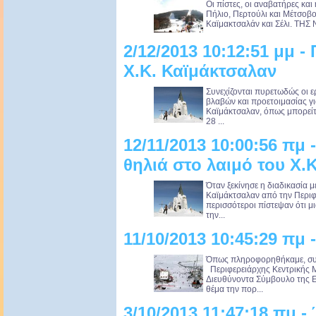
Οι πίστες, οι αναβατήρες και
Πήλιο, Περτούλι και Μέτσοβο.
Καϊμακτσαλάν και Σέλι. ΤΗ
2/12/2013 10:12:51 μμ 
Χ.Κ. Καϊμάκτσαλαν
Συνεχίζονται πυρετωδώς οι 
βλαβών και προετοιμασίας γ
Καϊμάκτσαλαν, όπως μπορείτε
28 ...
12/11/2013 10:00:56 πμ 
θηλιά στο λαιμό του Χ.
Όταν ξεκίνησε η διαδικασία
Καϊμάκτσαλαν από την Περιφ
περισσότεροι πίστεψαν ότι μι
την...
11/10/2013 10:45:29 πμ 
Όπως πληροφορηθήκαμε, συν
Περιφερειάρχης Κεντρικής Μα
Διευθύνοντα Σύμβουλο της Ε
θέμα την πορ...
3/10/2013 11:47:18 πμ -