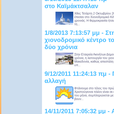
στο Καϊμάκτσαλαν
Χθες Τετάρτη 2 Οκτωβρίου 20
έπεσαν στο Χιονοδρομικό Κέ
χρονιάς. Η θερμοκρασία ήταν
τη...
1/8/2013 7:13:57 μμ - Σ
χιονοδρομικό κέντρο τ
δύο χρόνια
Στην Εταιρεία Ακινήτων Δημοσ
χρόνια, η λειτουργία του χι
Μακεδονία, καθώς απεστάλη
υπ...
9/12/2011 11:24:13 πμ -
αλλαγή
Φτάνουμε στο τέλος του πρώ
Χριστούγεννα πλέον είναι σ
του μήνα, συμπληρώνεται με 
βουν...
14/11/2011 7:05:32 μμ -