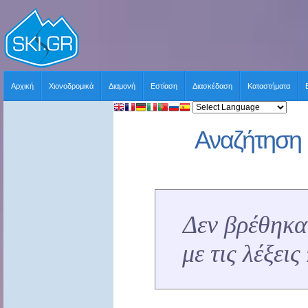
Αρχική
Χιονοδρομικά
Διαμονή
Εστίαση
Διασκέδαση
Καταστήματα
Αναζήτηση 
Δεν βρέθηκα
με τις λέξει