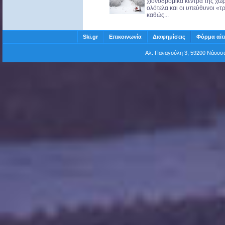
χιονοδρομικά κέντρα της χώρ
ολότελα και οι υπεύθυνοι «τ
καθώς...
Ski.gr
Επικοινωνία
Διαφημίσεις
Φόρμα αίτ
Αλ. Παναγούλη 3, 59200 Νάου