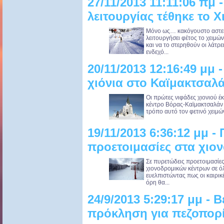
27/11/2013 11:11:06 πμ 
λειτουργίας τέθηκε το 
Μόνο ως… κακόγουστο αστείο
λειτουργήσει φέτος το χειμώ
και να το στερηθούν οι λάτρε
ενδεχό...
20/11/2013 12:16:49 μμ
χιόνια στο Καϊμακτσαλ
Οι πρώτες νιφάδες χιονιού έ
κέντρο Βόρας-Καϊμακτσαλάν 
τρόπο αυτό τον φετινό χειμώνα
19/11/2013 6:36:12 μμ -
προετοιμασίες στα χιο
Σε πυρετώδεις προετοιμασίες
χιονοδρομικών κέντρων σε όλη
ευελπιστώντας πως οι καιρικέ
όρη θα...
24/9/2013 5:29:17 μμ - 
πρόκληση για πεζοπορ