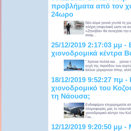
προβλήματα από τον χι
24ωρο
Νέο κύμα χιονιά χτυπά τη χώρ
πλήρη επιφυλακή ώστε να αν
«Ζηνοβία» θα συνεχίσει την ε
αναμ...
25/12/2019 2:17:03 μμ -
χιονοδρομικά κέντρα Β
“ Χρόνια πολλά και… χιόνια 
ευχή της περιόδου των εορτών.
άλλων χειμερινών σπορ, αλλά 
18/12/2019 9:52:27 πμ -
χιονοδρομικό του Κοζο
τη Νάουσα;
Ενδιαφέρον επιχειρηματία απ
πληροφορίες μας το τελευταί
χιονοδρομικό κέντρο του Κοζ
Γευ...
12/12/2019 9:20:50 μμ -