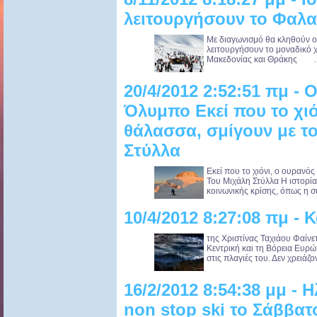
λειτουργήσουν το Φαλ
Με διαγωνισμό θα κληθούν οι
λειτουργήσουν το μοναδικό 
Μακεδονίας και Θράκης ..
20/4/2012 2:52:51 πμ - 
Όλυμπο Εκεί που το χιό
θάλασσα, σμίγουν με τ
Στύλλα
Εκεί που το χιόνι, ο ουρανό
Του Μιχάλη Στύλλα Η ιστορία έ
κοινωνικής κρίσης, όπως η συ
10/4/2012 8:27:08 πμ - Κ
της Χριστίνας Ταχιάου Φαίνετ
Κεντρική και τη Βόρεια Ευρώ
στις πλαγιές του. Δεν χρειάζοντ
16/2/2012 8:54:38 μμ - 
non stop ski το Σάββατ