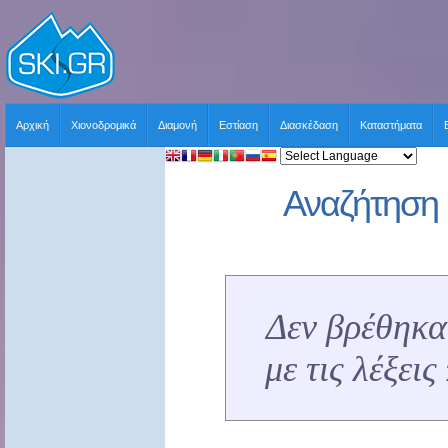
Αρχική
Χιονοδρομικά
Διαμονή
Εστίαση
Διασκέδαση
Καταστήματα
Αναζήτηση 
Δεν βρέθηκα
με τις λέξει