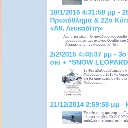
18/1/2016 4:31:58 μμ - 
Πρωτάθλημα & 22ο Κύπε
«Αθ. Λευκαδίτη»
Αγαπητοί φίλοι, Ο χιονοδρομικός ορειβα
προγράμματος των αγώνων Ορειβατικού Σ
- Αναρρίχησης προκηρύσσει: α) Το ...
2/2/2015 4:48:37 μμ - 3
σκι + “SNOW LEOPARD
3ο Φεστιβάλ ορειβατικού σ
Φεβρουαρίου 2015 Καλιακούδ
σκι θα πραγματοποιηθεί στο
Φεβρουαρίο...
21/12/2014 2:59:58 μμ -
Έναρξη της χειμερινής σαιζό
σήμερα και χθες 20-21/12/20
καθόλου σε κάποιες περιπτώσε