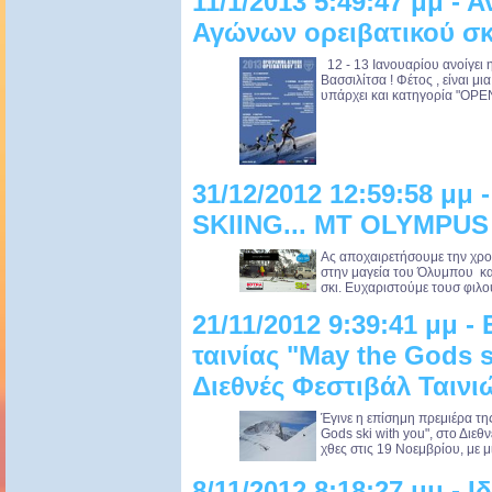
11/1/2013 5:49:47 μμ - 
Αγώνων ορειβατικού σκ
12 - 13 Ιανουαρίου ανοίγει 
Βασσιλίτσα ! Φέτος , είναι μ
υπάρχει και κατηγορία "OPEN"
31/12/2012 12:59:58 
SKIING... MT OLYMPUS
Ας αποχαιρετήσουμε την χρον
στην μαγεία του Όλυμπου κα
σκι. Ευχαριστούμε τουσ φιλο
21/11/2012 9:39:41 μμ 
ταινίας "May the Gods s
Διεθνές Φεστιβάλ Ταιν
Έγινε η επίσημη πρεμιέρα τη
Gods ski with you", στο Διε
χθες στις 19 Νοεμβρίου, με μ
8/11/2012 8:18:27 μμ - Ι