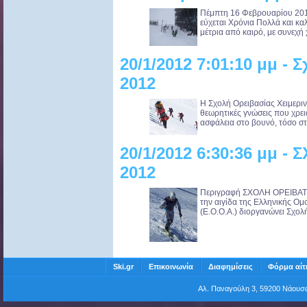
Πέμπτη 16 Φεβρουαρίου 201
εύχεται Χρόνια Πολλά και κα
μέτρια από καιρό, με συνεχή 
20/1/2012 7:01:10 μμ -
2012
Η Σχολή Ορειβασίας Χειμερινο
θεωρητικές γνώσεις που χρειάζ
ασφάλεια στο βουνό, τόσο στο
20/1/2012 6:30:36 μμ 
2012
Περιγραφή ΣΧΟΛΗ ΟΡΕΙΒΑΤΙ
την αιγίδα της Ελληνικής Ο
(Ε.Ο.Ο.Α.) διοργανώνει Σχολή
Ski.gr
Επικοινωνία
Διαφημίσεις
Φόρμα αίτ
Αλ. Παναγούλη 3, 59200 Νάου