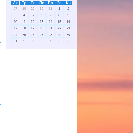
Δε
Τρ
Τε
Πε
Πα
Σα
Κυ
27
28
29
30
31
1
2
3
4
5
6
7
8
9
10
11
12
13
14
15
16
17
18
19
20
21
22
23
24
25
26
27
28
29
30
31
1
2
3
4
5
6
Η
7