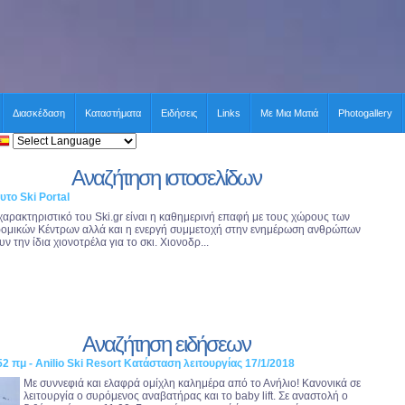
Διασκέδαση
Καταστήματα
Ειδήσεις
Links
Με Μια Ματιά
Photogallery
Αναζήτηση ιστοσελίδων
υτο Ski Portal
χαρακτηριστικό του Ski.gr είναι η καθημερινή επαφή με τους χώρους των
ομικών Κέντρων αλλά και η ενεργή συμμετοχή στην ενημέρωση ανθρώπων
ν την ίδια χιονοτρέλα για το σκι. Χιονοδρ...
Αναζήτηση ειδήσεων
52 πμ - Anilio Ski Resort Κατάσταση λειτουργίας 17/1/2018
Με συννεφιά και ελαφρά ομίχλη καλημέρα από το Ανήλιο! Κανονικά σε
λειτουργία ο συρόμενος αναβατήρας και το baby lift. Σε αναστολή ο