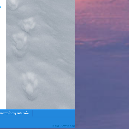
Ο
ποποίηση ευθυνών
TORUS web site