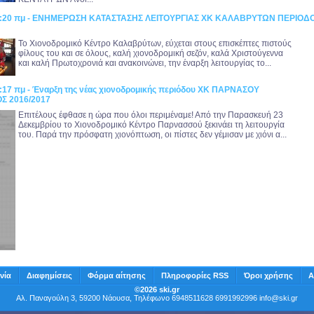
56:20 πμ - ΕΝΗΜΕΡΩΣΗ ΚΑΤΑΣΤΑΣΗΣ ΛΕΙΤΟΥΡΓΙΑΣ ΧΚ ΚΑΛΑΒΡΥΤΩΝ ΠΕΡΙΟΔ
Το Χιονοδρομικό Κέντρο Καλαβρύτων, εύχεται στους επισκέπτες πιστούς
φίλους του και σε όλους, καλή χιονοδρομική σεζόν, καλά Χριστούγεννα
και καλή Πρωτοχρονιά και ανακοινώνει, την έναρξη λειτουργίας το...
7:17 πμ - Έναρξη της νέας χιονοδρομικής περιόδου ΧΚ ΠΑΡΝΑΣΟΥ
Σ 2016/2017
Επιτέλους έφθασε η ώρα που όλοι περιμέναμε! Από την Παρασκευή 23
Δεκεμβρίου το Χιονοδρομικό Κέντρο Παρνασσού ξεκινάει τη λειτουργία
του. Παρά την πρόσφατη χιονόπτωση, οι πίστες δεν γέμισαν με χιόνι α...
νία
Διαφημίσεις
Φόρμα αίτησης
Πληροφορίες RSS
Όροι χρήσης
Α
©2026 ski.gr
Αλ. Παναγούλη 3, 59200 Νάουσα, Τηλέφωνο 6948511628 6991992996
info@ski.gr