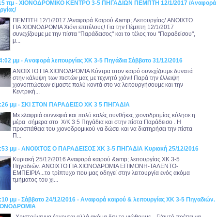
0:15 πμ - ΧΙΟΝΟΔΡΟΜΙΚΟ ΚΕΝΤΡΟ 3-5 ΠΗΓΑΔΙΩΝ ΠΕΜΠΤΗ 12/1/2017 /Αναφορά
ργίας/
ΠΕΜΠΤΗ 12/1/2017 /Αναφορά Καιρού &amp; Λειτουργίας/ ANOIXTO
ΓΙΑ ΧΙΟΝΟΔΡΟΜΙΑ Χιόνι επιτέλους! Για την Πέμπτη 12/1/2017
συνεχίζουμε με την πίστα "Παράδεισος" και το τέλος του "Παραδείσου",
μ...
4:02 μμ - Αναφορά λειτουργίας ΧΚ 3-5 Πηγάδια Σάββατο 31/12/2016
ANOIXTO ΓΙΑ ΧΙΟΝΟΔΡΟΜΙΑ Κόντρα στον καιρό συνεχίζουμε δυνατά
στην κάλυψη των πιστών μας με τεχνητό χιόνι! Παρά την έλλειψη
χιονοπτώσεων είμαστε πολύ κοντά στο να λειτουργήσουμε και την
Κεντρική...
6:26 μμ - ΣΚΙ ΣΤΟΝ ΠΑΡΑΔΕΙΣΟ ΧΚ 3 5 ΠΗΓΑΔΙΑ
Με ελαφριά συννεφιά και πολύ καλές συνθήκες χιονοδρομίας κύλησε η
μέρα σήμερα στο Χ/Κ 3 5 Πηγάδια και στην πίστα Παράδεισο . Η
προσπάθεια του χιονοδρομικού να δώσει και να διατηρήσει την πίστα
Π...
4:53 μμ - ΑΝΟΙΧΤΟΣ Ο ΠΑΡΑΔΕΙΣΟΣ ΧΚ 3-5 ΠΗΓΑΔΙΑ Κυριακή 25/12/2016
Κυριακή 25/12/2016 Αναφορά καιρού &amp; λειτουργίας ΧΚ 3-5
Πηγαδιών. ANOIXTO ΓΙΑ ΧΙΟΝΟΔΡΟΜΙΑ ΕΠΙΜΟΝΗ-ΤΑΛΕΝΤΟ-
ΕΜΠΕΙΡΙΑ...το τρίπτυχο που μας οδηγεί στην λειτουργία ενός ακόμα
τμήματος του χι...
:10 μμ - Σάββατο 24/12/2016 - Αναφορά καιρού & λειτουργίας ΧΚ 3-5 Πηγαδιών.
ΧΙΟΝΟΔΡΟΜΙΑ