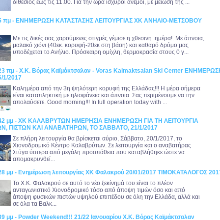
διθέσιος έως τις 11.00. Για την ώρα ισχυροί άνεμοι, με μείωση της ...
:55 πμ - ΕΝΗΜΕΡΩΣΗ ΚΑΤΑΣΤΑΣΗΣ ΛΕΙΤΟΥΡΓΙΑΣ ΧΚ ΑΝΗΛΙΟ-ΜΕΤΣΟΒΟΥ
Με τις δικές σας χαρούμενες στιγμές γέμισε η χθεσινη ημέρα!. Με άπνοια,
μαλακό χιόνι (40εκ. κορυφή-20εκ στη βάση) και καθαρό δρόμο μας
υποδέχεται το Ανήλιο. Πρόσκαιρη ομίχλη, θερμοκρασία στους 0 γ...
:23 πμ - Χ.Κ. Βόρας Καϊμάκτσαλαν - Voras Kaimaktsalan Ski Center ΕΝΗΜΕΡΩΣ
/1/2017
Καλημέρα από την 3η ψηλότερη κορυφή της Ελλάδας!!! Η μέρα σήμερα
είναι καταπληκτική με ηλιοφάνεια και άπνοια. Σας περιμένουμε να την
απολαύσετε. Good morning!!! In full operation today with ...
8:42 μμ - ΧΚ ΚΑΛΑΒΡΥΤΩΝ ΗΜΕΡΗΣΙΑ ΕΝΗΜΕΡΩΣΗ ΓΙΑ ΤΗ ΛΕΙΤΟΥΡΓΙΑ
, ΠΙΣΤΩΝ ΚΑΙ ΑΝΑΒΑΤΗΡΩΝ, ΤΟ ΣΑΒΒΑΤΟ, 21/1/2017
Σε πλήρη λειτουργία θα βρίσκεται αύριο, Σάββατο, 20/1/2017, το
Χιονοδρομικό Κέντρο Καλαβρύτων. Σε λειτουργία και ο αναβατήρας
Στύγα ύστερα από μεγάλη προσπάθεια που καταβλήθηκε ώστε να
απομακρυνθεί...
:28 μμ - Ενημέρωση λειτουργίας ΧΚ Φαλακρού 20/01/2017 ΤΙΜΟΚΑΤΑΛΟΓΟΣ 201
Το Χ.Κ. Φαλακρού σε αυτό το νέο ξεκίνημά του είναι το πλέον
ανταγωνιστικό Χιονοδρομικό τόσο από άποψη τιμών όσο και από
άποψη φυσικών πιστών υψηλού επιπέδου σε όλη την Ελλάδα, αλλά και
σε όλα τα Βαλκ...
39 μμ - Powder Weekend!!! 21/22 Ιανουαρίου Χ.Κ. Βόρας Καϊμάκτσαλαν