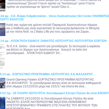
Χριστούγεννα έρχονται αλλά ακόμα δεν το νιώθουμε... Γι'αυτό πρέπει να
¨αναπνεύσουμε" βουνό! Γι'αυτό πρέπει να "πατήσουμε" χιόνι! Γι'αυτό
πρέπει να γιορτάσουμε σε "φόντο" λευκό! Όλοι σ...
9:44 μμ - Χ.Κ. Βόρας Καϊμάκτσαλαν - Voras Kaimaktsalan Ski Center ΕΝΗΜΕΡΩ
 ΠΑΡΤΥ ΕΝΑΡΞΗΣ
Καλή σας ημέρα και χρόνια πολλά! Παραμονή Χριστουγέννων σήμερα
και η διάθεσή μας είναι εορταστική! Σε λειτουργία βρίσκονται το Μετερίζι
με την πίστα Νο8, τα 2 Baby Lifts για τους αρχάριους και Σαραν...
40:14 μμ - ΑΠΟΚΤΗΣΗ ΕΙΔΙΚΟΥ ΣΗΜΑΤΟΣ ΛΕΙΤΟΥΡΓΙΑΣ ΛΕΙΤΟΥΡΓΕΙΑ ΕΟΡΤΩΝ
Το Ε.Χ.Κ. Σελίου είναι κλειστό για χιονοδρομία. Σε λειτουργία η καρέκλα
για βόλτα το 3ήμερο των Χριστουγέννων Ανοιχτό τα σαλέ στο
χιονοδρομικό. ΑΠΟΚΤΗΣΗ ΕΙΔΙΚΟΥ ΣΗ...
:40:13 μμ - ΕΟΡΤΑΣΤΙΚΟ ΠΡΟΓΡΑΜΜΑ ΛΕΙΤΟΥΡΓΙΑΣ Χ.Κ.ΦΑΛΑΚΡΟΥ
Grand Opening Falakro ΕΟΡΤΑΣΤΙΚΟ ΠΡΟΓΡΑΜΜΑ ΛΕΙΤΟΥΡΓΙΑΣ
Χ.Κ.ΦΑΛΑΚΡΟΥ Το χιονοδρομικό κέντρο είναι σε λειτουργία καθημερινά
από σήμερα 21/12/2016 μέχρι και 15/1/17 και έπειτα θα είνα...
20:52 πμ - ΣΕ ΠΛΗΡΗ ΛΕΙΤΟΥΡΓΙΑ Χιονοδρομικό Κέντρο Πηλίου θα είναι ΑΝΟΙΧΤ
Για ΣΑΒΒΑΤΟ 24/12/2016 το Χιονοδρομικό Κέντρο Πηλίου θα είναι
ΑΝΟΙΧΤΟ. ΕΛΑΤΕ ΝΑ ΠΕΡΑΣΟΥΜΕ ΜΑΖΙ ΕΝΑ ΧΙΟΝΙΣΜΕΝΟ
ΧΡΙΣΤΟΥΓΙΕΝΝΑΤΙΚΟ ΤΡΙΗΜΕΡΟ ΣΤΙΣ ΠΛΑΓΙΕΣ ΤΟΥ ΒΟΥΝΟΥ ΤΩΝ
ΚΕΝΤΑΥΡΩΝ Ανοι...