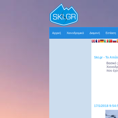
Αρχική
Χιονοδρομικά
Διαμονή
Εστίαση
Ski.gr - Το Απόλ
Βασικό 
Χιονοδρ
που έχου
17/1/2018 9:54: