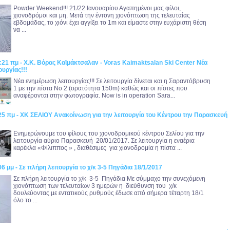
Powder Weekend!!! 21/22 Ιανουαρίου Αγαπημένοι μας φίλοι,
χιονοδρόμοι και μη. Μετά την έντονη χιονόπτωση της τελευταίας
εβδομάδας, το χιόνι έχει αγγίξει το 1m και είμαστε στην ευχάριστη θέση
να ...
:21 πμ - Χ.Κ. Βόρας Καϊμάκτσαλαν - Voras Kaimaktsalan Ski Center Νέα
υργίας!!!
Νέα ενημέρωση λειτουργίας!!! Σε λειτουργία δίνεται και η Σαραντόβρυση
1 με την πίστα Νο 2 (ορατότητα 150m) καθώς και οι πίστες που
αναφέρονται στην φωτογραφία. Now is in operation Sara...
:25 πμ - ΧΚ ΣΕΛΙΟΥ Ανακοίνωση για την λειτουργία του Κέντρου την Παρασκευή
Ενημερώνουμε του φίλους του χιονοδρομικού κέντρου Σελίου για την
λειτουργία αύριο Παρασκευή 20/01/2017. Σε λειτουργία η εναέρια
καρέκλα «Φίλιππος » , διαθέσιμες για χιονοδρομία η πίστα ...
06 μμ - Σε πλήρη λειτουργία το χ/κ 3-5 Πηγάδια 18/1/2017
Σε πλήρη λειτουργία το χ/κ 3-5 Πηγάδια Με σύμμαχο την συνεχόμενη
χιονόπτωση των τελευταίων 3 ημερών η διεύθυνση του χ/κ
δουλεύοντας με εντατικούς ρυθμούς έδωσε από σήμερα τέταρτη 18/1
όλο το ...