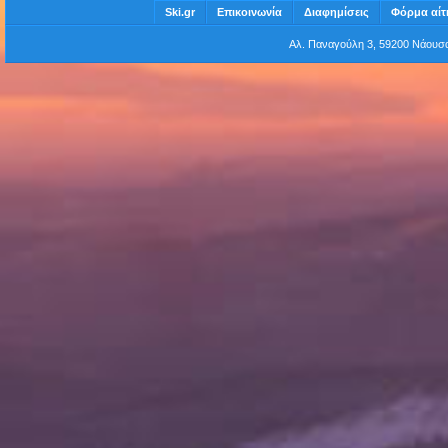
Ski.gr
Επικοινωνία
Διαφημίσεις
Φόρμα αίτ
Αλ. Παναγούλη 3, 59200 Νάου