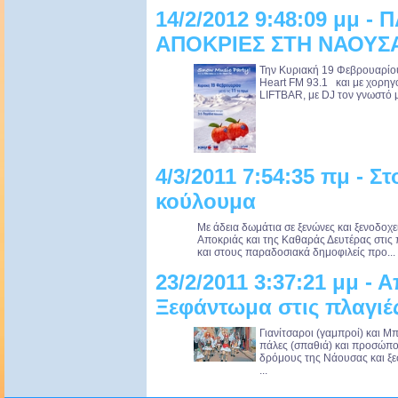
14/2/2012 9:48:09 μμ -
ΑΠΟΚΡΙΕΣ ΣΤΗ ΝΑΟΥΣ
Την Κυριακή 19 Φεβρουαρίου,
Heart FM 93.1 και με χορηγό
LIFTBAR, με DJ τον γνωστό 
4/3/2011 7:54:35 πμ - Σ
κούλουμα
Με άδεια δωμάτια σε ξενώνες και ξενοδοχεί
Αποκριάς και της Καθαράς Δευτέρας στις 
και στους παραδοσιακά δημοφιλείς προ...
23/2/2011 3:37:21 μμ -
Ξεφάντωμα στις πλαγιέ
Γιανίτσαροι (γαμπροί) και Μπ
πάλες (σπαθιά) και προσώπο
δρόμους της Νάουσας και ξεσ
...