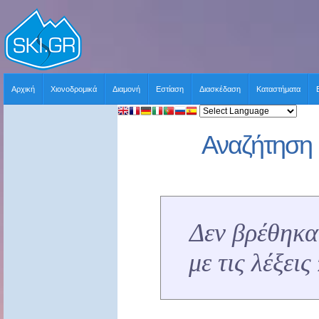
Αρχική
Χιονοδρομικά
Διαμονή
Εστίαση
Διασκέδαση
Καταστήματα
Αναζήτηση 
Δεν βρέθηκα
με τις λέξει