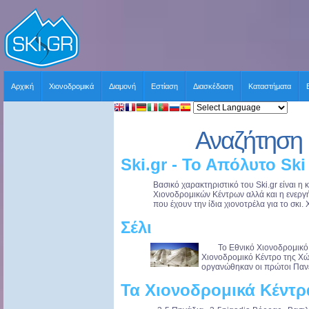
Αρχική
Χιονοδρομικά
Διαμονή
Εστίαση
Διασκέδαση
Καταστήματα
Αναζήτηση 
Ski.gr - Το Απόλυτο Ski
Βασικό χαρακτηριστικό του Ski.gr είναι 
Χιονοδρομικών Κέντρων αλλά και η ενερ
που έχουν την ίδια χιονοτρέλα για το σκι. 
Σέλι
Το Εθνικό Χιονοδρομικό Κέ
Χιονοδρομικό Κέντρο της Χώ
οργανώθηκαν οι πρώτοι Πανελ
Τα Χιονοδρομικά Κέντρ