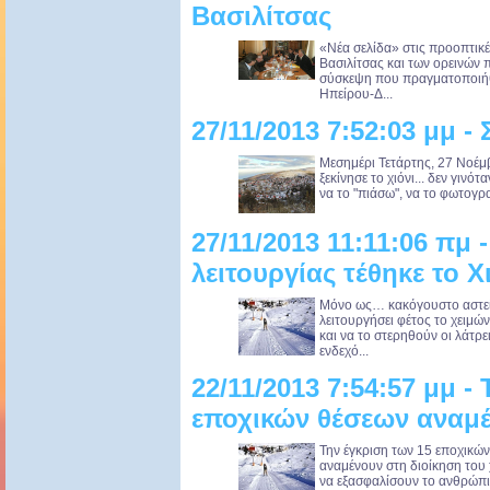
Βασιλίτσας
«Νέα σελίδα» στις προοπτικ
Βασιλίτσας και των ορεινών
σύσκεψη που πραγματοποιήθ
Ηπείρου-Δ...
27/11/2013 7:52:03 μμ - 
Μεσημέρι Τετάρτης, 27 Νοέμ
ξεκίνησε το χιόνι... δεν γινό
να το "πιάσω", να το φωτογρ
27/11/2013 11:11:06 πμ 
λειτουργίας τέθηκε το 
Μόνο ως… κακόγουστο αστείο
λειτουργήσει φέτος το χειμώ
και να το στερηθούν οι λάτρε
ενδεχό...
22/11/2013 7:54:57 μμ -
εποχικών θέσεων αναμέν
Την έγκριση των 15 εποχικώ
αναμένουν στη διοίκηση του
να εξασφαλίσουν το ανθρώπινο