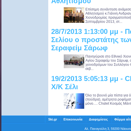
Αθλητισμού
Επίσημη συνάντηση ανάμεσα
Αθλητισμού κ.Γιάννη Ανδριαν
Χιονοδρομίας πραγματοποιήθη
Σεπτεμβρίου 2013, στ...
28/7/2013 1:13:00 μμ - 
Σελίου ο προστάτης τω
Σεραφείμ Σάρωφ
Πανηγύρισε στο Εθνικό Χιονο
Αγίου Σεραφείμ του Σάρωφ, ο
χιονοδρόμων του Συλλόγου 
σεβ...
19/2/2013 5:05:13 μμ -
X/K Σέλι
Όλο το βουνό μία πίστα για ό
(πούδρα), αμέτρητα ροφήματα
μόνο..... Chαlet Κοσμάς Μάν
Ski.gr
Επικοινωνία
Διαφημίσεις
Φόρμα αίτ
Αλ. Παναγούλη 3, 59200 Νάου