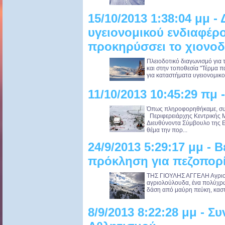
15/10/2013 1:38:04 μμ 
υγειονομικού ενδιαφέρο
προκηρύσσει το χιονοδ
Πλειοδοτικό διαγωνισμό για
και στην τοποθεσία "Τέρμα π
για καταστήματα υγειονομικο
11/10/2013 10:45:29 πμ 
Όπως πληροφορηθήκαμε, συν
Περιφερειάρχης Κεντρικής Μα
Διευθύνοντα Σύμβουλο της Ε
θέμα την πορ...
24/9/2013 5:29:17 μμ - 
πρόκληση για πεζοπορ
ΤΗΣ ΓΙΟΥΛΗΣ ΑΓΓΕΛΗ Αγριοτρ
αγριολούλουδα, ένα πολύχρωμ
δάση από μαύρη πεύκη, κασταν
8/9/2013 8:22:28 μμ - 