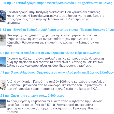
9:00 πμ - Κλειστοί δρόμοι στην Κεντρική Μακεδονία. Που χρειάζονται αλυσίδες
Κλειστοί δρόμοι στην Κεντρική Μακεδονία. Που χρειάζονται αλυσίδες
λόγω παγετού. Η Τροχαία ενημερώνει τους οδηγούς για τα προβλήματα
στους δρόμους της Κεντρικής Μακεδονίας. Ειδικότερα, λόγω
χιονόπτωσ...
1:53 πμ - Ζηνοβία: Σοβαρά προβλήματα από τον χιονιά - Έρχεται δύσκολο 24ωρ
Νέο κύμα χιονιά χτυπά τη χώρα , με την κρατική μηχανή να είναι σε
πλήρη επιφυλακή ώστε να αντιμετωπίσει τυχόν προβλήματα. Η
«Ζηνοβία» θα συνεχίσει την επέλασή της έως και την Τρίτη, όταν και
αναμ...
:03 μμ - Επίγειοι παράδεισοι τα χιονοδρομικά κέντρα Βόρειας Ελλάδας
“ Χρόνια πολλά και… χιόνια πολλά” είναι για κάποιους η ολοκληρωμένη
ευχή της περιόδου των εορτών. Κι αυτοί είναι οι λάτρεις του σκι και των
άλλων χειμερινών σπορ, αλλά και όσοι διατηρούν επιχειρήσεις...
:47 μμ - Άγιος Αθανάσιος: Χριστούγεννα στην «Αράχωβα της Βόρειας Ελλάδας» 
%
Από Φανή Χαρίση Πληρότητα σχεδόν 100% στα καταλύματα του Αγίου
Αθανασίου, μια ανάσα από το χιονοδρομικό κέντρο του Καϊμακτσαλάν. Η
περιοχή, που έχει χαρακτηριστεί ως η «Αράχωβα της Βόρειας Ελλά...
:51 μμ - Ζήστε την εμπειρία στα… 2.500 μέτρα!
Το όρος Βόρας ή Καϊμάκτσαλαν είναι το τρίτο υψηλότερο της Ελλάδας
με υψόμετρο που φτάνει τα 2.524 μ. Στην κορυφή του και πάνω στη
γραμμή των συνόρων, υπάρχει το εκκλησάκι του Προφήτη Ηλία που
αποτελε...