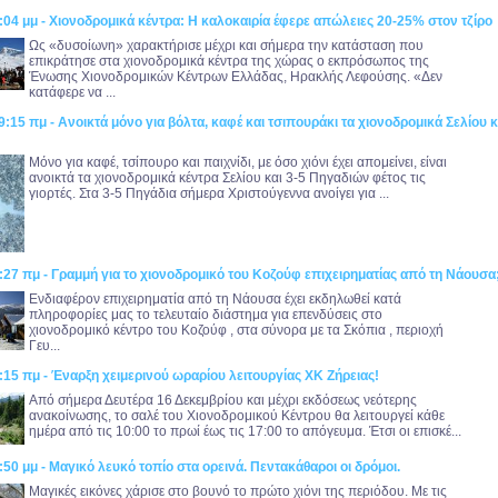
:04 μμ - Χιονοδρομικά κέντρα: Η καλοκαιρία έφερε απώλειες 20-25% στον τζίρο
Ως «δυσοίωνη» χαρακτήρισε μέχρι και σήμερα την κατάσταση που
επικράτησε στα χιονοδρομικά κέντρα της χώρας ο εκπρόσωπος της
Ένωσης Χιονοδρομικών Κέντρων Ελλάδας, Ηρακλής Λεφούσης. «Δεν
κατάφερε να ...
9:15 πμ - Ανοικτά μόνο για βόλτα, καφέ και τσιπουράκι τα χιονοδρομικά Σελίου κ
Μόνο για καφέ, τσίπουρο και παιχνίδι, με όσο χιόνι έχει απομείνει, είναι
ανοικτά τα χιονοδρομικά κέντρα Σελίου και 3-5 Πηγαδιών φέτος τις
γιορτές. Στα 3-5 Πηγάδια σήμερα Χριστούγεννα ανοίγει για ...
:27 πμ - Γραμμή για το χιονοδρομικό του Κοζούφ επιχειρηματίας από τη Νάουσα
Ενδιαφέρον επιχειρηματία από τη Νάουσα έχει εκδηλωθεί κατά
πληροφορίες μας το τελευταίο διάστημα για επενδύσεις στο
χιονοδρομικό κέντρο του Κοζούφ , στα σύνορα με τα Σκόπια , περιοχή
Γευ...
:15 πμ - Έναρξη χειμερινού ωραρίου λειτουργίας ΧΚ Ζήρειας!
Από σήμερα Δευτέρα 16 Δεκεμβρίου και μέχρι εκδόσεως νεότερης
ανακοίνωσης, το σαλέ του Χιονοδρομικού Κέντρου θα λειτουργεί κάθε
ημέρα από τις 10:00 το πρωί έως τις 17:00 το απόγευμα. Έτσι οι επισκέ...
:50 μμ - Μαγικό λευκό τοπίο στα ορεινά. Πεντακάθαροι οι δρόμοι.
Μαγικές εικόνες χάρισε στο βουνό το πρώτο χιόνι της περιόδου. Με τις