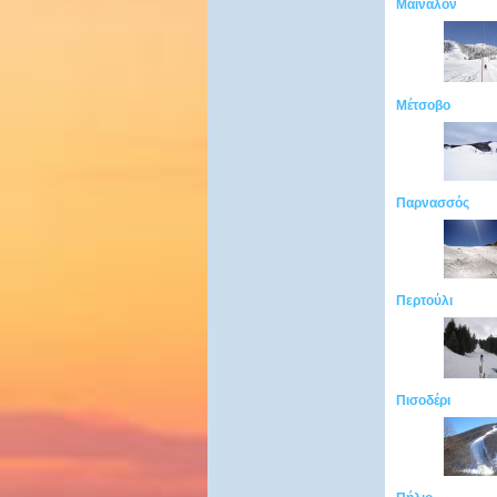
Μαίναλον
Μέτσοβο
Παρνασσός
Περτούλι
Πισοδέρι