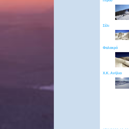
Πήλιο
Σέλι
Φαλακρό
Χ.Κ. Ανήλιο