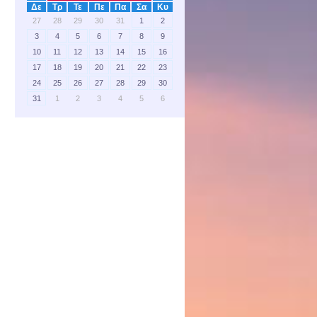
Δε
Τρ
Τε
Πε
Πα
Σα
Κυ
27
28
29
30
31
1
2
3
4
5
6
7
8
9
10
11
12
13
14
15
16
17
18
19
20
21
22
23
24
25
26
27
28
29
30
31
1
2
3
4
5
6