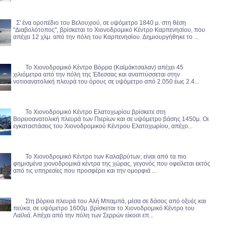
Σ' ένα οροπέδιο του Βελουχιού, σε υψόμετρο 1840 μ. στη θέση
"Διαβολότοπος", βρίσκεται το Χιονοδρομικό Κέντρο Καρπενησίου, που
απέχει 12 χλμ. από την πόλη του Καρπενησίου. Δημιουργήθηκε το ...
Το Χιονοδρομικό Κέντρο Βόρρα (Καϊμάκτσαλαν) απέχει 45
χιλιόμετρα από την πόλη της Έδεσσας και αναπτύσσεται στην
νοτιοανατολική πλευρά του όρους σε υψόμετρο από 2.050 έως 2.4...
Το Χιονοδρομικό Κέντρο Ελατοχωρίου βρίσκετε στη
Βορειοανατολική πλευρά των Πιερίων και σε υψόμετρο βάσης 1450μ. Οι
εγκαταστάσεις του Χιονοδρομικού Κέντρου Ελατοχωρίου, απέχο...
Το Χιονοδρομικό Κέντρο των Καλαβρύτων, είναι από τα πιο
φημισμένα χιονοδρομικά κέντρα της χώρας, γεγονός που οφείλεται εκτός
από τις υπηρεσίες που προσφέρει και την ομορφιά ...
Στη βόρεια πλευρά του Aλή Mπαμπά, μέσα σε δάσος από οξυές και
πεύκα, σε υψόμετρο 1600μ. βρίσκεται το Χιονοδρομικό Κέντρο του
Λαϊλιά. Απέχει από την πόλη των Σερρών είκοσι επ...