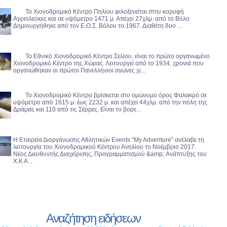
Το Χιονοδρομικό Κέντρο Πηλίου φιλοξενείται στην κορυφή
Αγριολεύκες και σε υψόμετρο 1471 μ. Απέχει 27χλμ. από το Βόλο
Δημιουργήθηκε από τον Ε.Ο.Σ. Βόλου το 1967. Διαθέτη δυο ...
Το Εθνικό Χιονοδρομικό Κέντρο Σελίου, είναι το πρώτο οργανωμένο
Χιονοδρομικό Κέντρο της Χώρας. Λειτουργεί από το 1934, χρονιά που
οργανώθηκαν οι πρώτοι Πανελλήνιοι αγώνες χι...
Το Χιονοδρομικό Κέντρο βρίσκεται στο ομώνυμο όρος Φαλακρό σε
υψόμετρο από 1615 μ. έως 2232 μ. και απέχει 44χλμ. από την πόλη της
Δράμας και 110 από τις Σέρρες. Eίναι το βορε...
Η Εταιρεία Διοργάνωσης Αθλητικών Events “My Adventure” ανέλαβε τη
λειτουργία του Χιονοδρομικού Κέντρου Ανηλίου το Νοέμβριο 2017.
Νέος Διευθυντής Διαχείρισης, Προγραμματισμού &amp; Ανάπτυξης του
Χ.Κ Α...
Αναζήτηση ειδήσεων