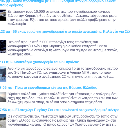
:06 μμ - Λαϊκό προσκύνημα με 10.000 κόσμου στο χιονοδρομικό Σελίου!
στους δρόμους
Ξεπέρασαν τους 10.000 οι επισκέπτες του χιονοδρομικού κέντρου
Σελίου την Κυριακή, θυμίζοντας συνθήκες… Δεκαπενταύγουστου μέσα
στον χειμώνα. Εξ αυτού ωστόσο προέκυψαν πολλά προβλήματα στην
κυκλοφορία ...
:23 μμ - 56 εκατ. ευρώ για χιονοδρομικά στο ταμείο ανάκαμψης. Καλά νέα για Σέλ
!
Περισσότερους από 5.000 υπολογίζει τους επισκέπτες του
χιονοδρομικού Σελίου την Κυριακή η διοικούσα επιτροπή! Με το
χιονοδρομικό να συνεχίζει τη λειτουργία και σήμερα Δευτέρα, με σαφώς
καλύτερες συν...
:33 πμ - Ανοικτά για χιονοδρομία τα 3-5 Πηγάδια!
Ανοικτό για χιονοδρομία θα είναι σήμερα Τρίτη το χιονοδρομικό κέντρο
των 3-5 Πηγαδιών ! Όπως ενημερώνει η Vermio MTR , από το πρωί
λειτουργεί κανονικά ο αναβατήρας Σ2 και η αντίστοιχη πίστα, καθώ...
8:05 πμ - Ποια τα χιονοδρομικά κέντρα της Βόρειας Ελλάδας
“Χρόνια πολλά και... χιόνια πολλά” είναι για κάποιους η ολοκληρωμένη
ευχή της περιόδου των εορτών. Κι αυτοί είναι οι λάτρεις του σκι και των
άλλων χειμερινών σπορ, αλλά και όσοι διατηρούν επιχειρήσει...
7:56 πμ - Ελατοχώρι Πιερίας: Σκι και snowboard στο χιονοδρομικό κέντρο
Ο ι χιονοπτώσεις των τελευταίων ημερών μεταμόρφωσαν το τοπίο στην
ορεινή Ελλάδα, ενισχύοντας τις ελπίδες για «λευκή πρωτοχρονιά» στα
χιονοδρομικά κέντρα. Ο ήπιος καιρός των Χριστουγέννων δεν είχε ε...