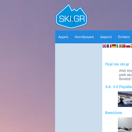
Αρχική
Χιονοδρομικά
Διαμονή
Εστίαση
Περί του ski.gr
Από την
μισό αι
δυνατά 
Χ.Κ. 3-5 Πηγάδι
Βασιλίτσα