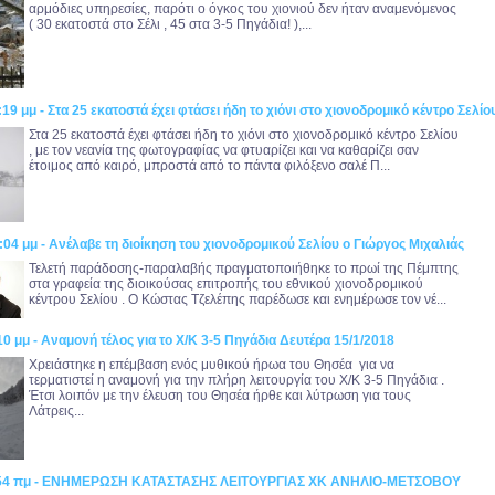
αρμόδιες υπηρεσίες, παρότι ο όγκος του χιονιού δεν ήταν αναμενόμενος
( 30 εκατοστά στο Σέλι , 45 στα 3-5 Πηγάδια! ),...
:19 μμ - Στα 25 εκατοστά έχει φτάσει ήδη το χιόνι στο χιονοδρομικό κέντρο Σελίο
Στα 25 εκατοστά έχει φτάσει ήδη το χιόνι στο χιονοδρομικό κέντρο Σελίου
, με τον νεανία της φωτογραφίας να φτυαρίζει και να καθαρίζει σαν
έτοιμος από καιρό, μπροστά από το πάντα φιλόξενο σαλέ Π...
:04 μμ - Ανέλαβε τη διοίκηση του χιονοδρομικού Σελίου ο Γιώργος Μιχαλιάς
Τελετή παράδοσης-παραλαβής πραγματοποιήθηκε το πρωί της Πέμπτης
στα γραφεία της διοικούσας επιτροπής του εθνικού χιονοδρομικού
κέντρου Σελίου . Ο Κώστας Τζελέπης παρέδωσε και ενημέρωσε τον νέ...
10 μμ - Αναμονή τέλος για το Χ/Κ 3-5 Πηγάδια Δευτέρα 15/1/2018
Χρειάστηκε η επέμβαση ενός μυθικού ήρωα του Θησέα για να
τερματιστεί η αναμονή για την πλήρη λειτουργία του Χ/Κ 3-5 Πηγάδια .
Έτσι λοιπόν με την έλευση του Θησέα ήρθε και λύτρωση για τους
Λάτρεις...
6:54 πμ - ΕΝΗΜΕΡΩΣΗ ΚΑΤΑΣΤΑΣΗΣ ΛΕΙΤΟΥΡΓΙΑΣ ΧΚ ΑΝΗΛΙΟ-ΜΕΤΣΟΒΟΥ