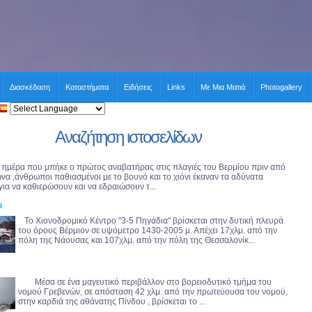
Διασκέδαση
Καταστήματα
Ειδήσεις
Links
Με Μια Ματιά
Photogallery
Αναζήτηση ιστοσελίδων
 ημέρα που μπήκε ο πρώτος αναβατήρας στις πλαγιές του Βερμίου πριν από
ώνα ,άνθρωποι παθιασμένοι με το βουνό και το χιόνι έκαναν τα αδύνατα
για να καθιερώσουν και να εδραιώσουν τ...
α
Το Χιονοδρομικό Κέντρο "3-5 Πηγάδια" βρίσκεται στην δυτική πλευρά
του όρους Βέρμιον σε υψόμετρο 1430-2005 μ. Απέχει 17χλμ. από την
πόλη της Νάουσας και 107χλμ. από την πόλη της Θεσσαλονίκ...
Μέσα σε ένα μαγευτικό περιβάλλον στο βορειοδυτικό τμήμα του
νομού Γρεβενών, σε απόσταση 42 χλμ. από την πρωτεύουσα του νομού,
στην καρδιά της αθάνατης Πίνδου , βρίσκεται το ...