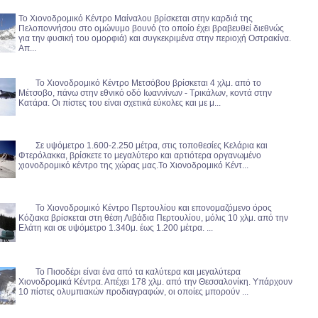
Το Χιονοδρομικό Κέντρο Μαίναλου βρίσκεται στην καρδιά της
Πελοποννήσου στο ομώνυμο βουνό (το οποίο έχει βραβευθεί διεθνώς
για την φυσική του ομορφιά) και συγκεκριμένα στην περιοχή Οστρακίνα.
Απ...
Το Χιονοδρομικό Κέντρο Μετσόβου βρίσκεται 4 χλμ. από το
Μέτσοβο, πάνω στην εθνικό οδό Ιωαννίνων - Τρικάλων, κοντά στην
Κατάρα. Οι πίστες του είναι σχετικά εύκολες και με μ...
Σε υψόμετρο 1.600-2.250 μέτρα, στις τοποθεσίες Κελάρια και
Φτερόλακκα, βρίσκετε το μεγαλύτερο και αρτιότερα οργανωμένο
χιονοδρομικό κέντρο της χώρας μας.Το Χιονοδρομικό Κέντ...
Το Χιονοδρομικό Κέντρο Περτουλίου και επονομαζόμενο όρος
Κόζιακα βρίσκεται στη θέση Λιβάδια Περτουλίου, μόλις 10 χλμ. από την
Ελάτη και σε υψόμετρο 1.340μ. έως 1.200 μέτρα. ...
Το Πισοδέρι είναι ένα από τα καλύτερα και μεγαλύτερα
Χιονοδρομικά Κέντρα. Απέχει 178 χλμ. από την Θεσσαλονίκη. Υπάρχουν
10 πίστες ολυμπιακών προδιαγραφών, οι οποίες μπορούν ...