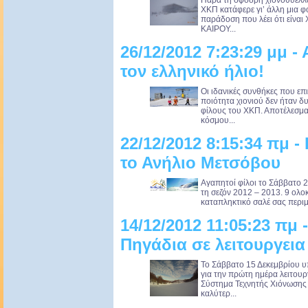
Παρά τη σφοδρή χιονοθύελλα
ΧΚΠ κατάφερε γι’ άλλη μια φο
παράδοση που λέει ότι εί
ΚΑΙΡΟΥ...
26/12/2012 7:23:29 μμ 
τον ελληνικό ήλιο!
Οι ιδανικές συνθήκες που επ
ποιότητα χιονιού δεν ήταν 
φίλους του ΧΚΠ. Αποτέλεσμα
κόσμου...
22/12/2012 8:15:34 πμ -
το Ανήλιο Μετσόβου
Αγαπητοί φίλοι το Σάββατο 22
τη σεζόν 2012 – 2013. 9 ολοκ
καταπληκτικό σαλέ σας περιμέ
14/12/2012 11:05:23 πμ -
Πηγάδια σε λειτουργεια
Το Σάββατο 15 Δεκεμβρίου 
για την πρώτη ημέρα λειτουρ
Σύστημα Τεχνητής Χιόνωσης 
καλύτερ...