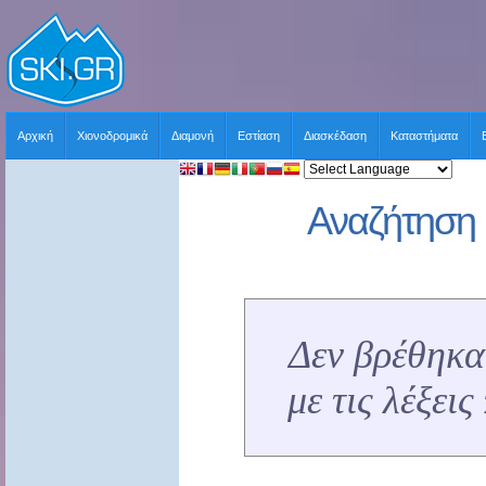
Αρχική
Χιονοδρομικά
Διαμονή
Εστίαση
Διασκέδαση
Καταστήματα
Αναζήτηση 
Δεν βρέθηκα
με τις λέξει