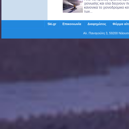
χιονωσης και ολα δειχνουν 
κανονικα το χιονοδρομικο κε
των...
Ski.gr
Επικοινωνία
Διαφημίσεις
Φόρμα αίτ
Αλ. Παναγούλη 3, 59200 Νάου