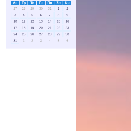
Δε
Τρ
Τε
Πε
Πα
Σα
Κυ
27
28
29
30
31
1
2
3
4
5
6
7
8
9
10
11
12
13
14
15
16
17
18
19
20
21
22
23
24
25
26
27
28
29
30
31
1
2
3
4
5
6