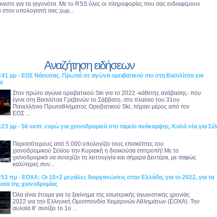
νεστε για τα γεγονότα. Με το RSS όλες οι πληροφορίες που σας ενδιαφέρουν
ι στον υπολογιστή σας χωρ...
Αναζήτηση ειδήσεων
:41 μμ - ΕΟΣ Νάουσας. Πρωτιά σε αγώνα ορειβατικού σκι στη Βασιλίτσα για
α
Στον πρώτο αγώνα ορειβατικού Ski για το 2022 -κάθετης ανάβασης- που
έγινε στη Βασιλίτσα Γρεβενών το Σάββατο, στο πλαίσιο του 31ου
Πανελλήνιο Πρωταθλήματος Ορειβατικού Ski, πήραν μέρος από τον
ΕΟΣ ...
:23 μμ - 56 εκατ. ευρώ για χιονοδρομικά στο ταμείο ανάκαμψης. Καλά νέα για Σέλ
!
Περισσότερους από 5.000 υπολογίζει τους επισκέπτες του
χιονοδρομικού Σελίου την Κυριακή η διοικούσα επιτροπή! Με το
χιονοδρομικό να συνεχίζει τη λειτουργία και σήμερα Δευτέρα, με σαφώς
καλύτερες συν...
:53 πμ - ΕΟΧΑ: Οι 10+2 μεγάλες διοργανώσεις στην Ελλάδα, για το 2022, για τα
ατα της χιονοδρομίας
Όλα είναι έτοιμα για το ξεκίνημα της εσωτερικής αγωνιστικής χρονιάς
2022 για την Ελληνική Ομοσπονδία Χειμερινών Αθλημάτων (ΕΟΧΑ). Την
αυλαία θ’ ανοίξει το 1ο ...