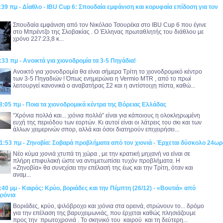
:39 πμ - Δίαθλο - IBU Cup 6: Σπουδαία εμφάνιση και κορυφαία επίδοση για τον
Σπουδαία εμφάνιση από τον Νικόλαο Τσουρέκα στο IBU Cup 6 που έγινε
στο Μπρέντζο της Σλοβακίας . Ο Έλληνας πρωταθλητής του διάθλου με
χρόνο 227:23,8 κ...
:33 πμ - Ανοικτά για χιονοδρομία τα 3-5 Πηγάδια!
Ανοικτό για χιονοδρομία θα είναι σήμερα Τρίτη το χιονοδρομικό κέντρο
των 3-5 Πηγαδιών ! Όπως ενημερώνει η Vermio MTR , από το πρωί
λειτουργεί κανονικά ο αναβατήρας Σ2 και η αντίστοιχη πίστα, καθώ...
8:05 πμ - Ποια τα χιονοδρομικά κέντρα της Βόρειας Ελλάδας
“Χρόνια πολλά και... χιόνια πολλά” είναι για κάποιους η ολοκληρωμένη
ευχή της περιόδου των εορτών. Κι αυτοί είναι οι λάτρεις του σκι και των
άλλων χειμερινών σπορ, αλλά και όσοι διατηρούν επιχειρήσει...
1:53 πμ - Ζηνοβία: Σοβαρά προβλήματα από τον χιονιά - Έρχεται δύσκολο 24ωρ
Νέο κύμα χιονιά χτυπά τη χώρα , με την κρατική μηχανή να είναι σε
πλήρη επιφυλακή ώστε να αντιμετωπίσει τυχόν προβλήματα. Η
«Ζηνοβία» θα συνεχίσει την επέλασή της έως και την Τρίτη, όταν και
αναμ...
:40 μμ - Καιρός: Κρύο, βοριάδες και την Πέμπτη (26/12) - «Βουτιά» από
χιόνια
Βοριάδες, κρύο, ψιλόβροχο και χιόνια στα ορεινά, στρώνουν το... δρόμο
για την επέλαση της βαρυχειμωνιάς, που έρχεται καθώς πλησιάζουμε
προς την πρωτοχρονιά . Το σκηνικό του καιρού και τη δεύτερη...