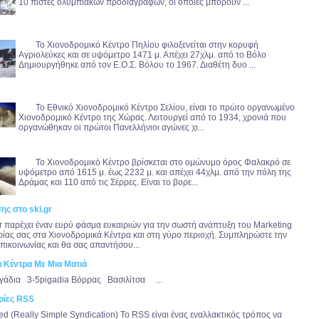
10 πίστες ολυμπιακών προδιαγραφών, οι οποίες μπορούν ...
Το Χιονοδρομικό Κέντρο Πηλίου φιλοξενείται στην κορυφή
Αγριολεύκες και σε υψόμετρο 1471 μ. Απέχει 27χλμ. από το Βόλο
Δημιουργήθηκε από τον Ε.Ο.Σ. Βόλου το 1967. Διαθέτη δυο ...
Το Εθνικό Χιονοδρομικό Κέντρο Σελίου, είναι το πρώτο οργανωμένο
Χιονοδρομικό Κέντρο της Χώρας. Λειτουργεί από το 1934, χρονιά που
οργανώθηκαν οι πρώτοι Πανελλήνιοι αγώνες χι...
Το Χιονοδρομικό Κέντρο βρίσκεται στο ομώνυμο όρος Φαλακρό σε
υψόμετρο από 1615 μ. έως 2232 μ. και απέχει 44χλμ. από την πόλη της
Δράμας και 110 από τις Σέρρες. Eίναι το βορε...
ης στο ski.gr
gr παρέχει έναν ευρύ φάσμα ευκαιριών για την σωστή ανάπτυξη του Marketing
ιρίας σας στα Χιονοδρομικά Κέντρα και στη γύρο περιοχή. Συμπληρώστε την
πικοινωνίας και θα σας απαντήσου...
ά Κέντρα Με Μια Ματιά
γάδια 3-5pigadia Βόρρας Βασιλίτσα ...
ρίες RSS
d (Really Simple Syndication) Το RSS είναι ένας εναλλακτικός τρόπος να