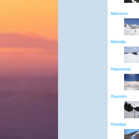
Μαίναλον
Μέτσοβο
Παρνασσός
Περτούλι
Πισοδέρι