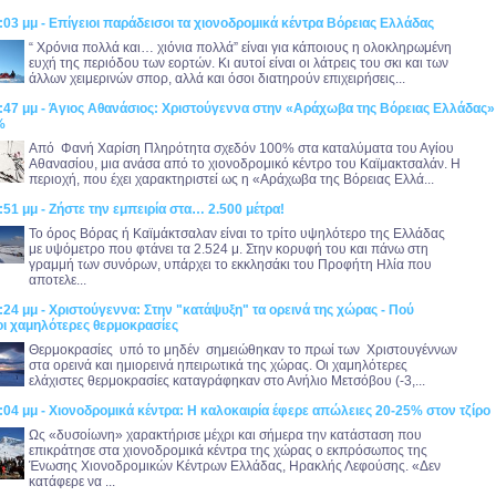
:03 μμ - Επίγειοι παράδεισοι τα χιονοδρομικά κέντρα Βόρειας Ελλάδας
“ Χρόνια πολλά και… χιόνια πολλά” είναι για κάποιους η ολοκληρωμένη
ευχή της περιόδου των εορτών. Κι αυτοί είναι οι λάτρεις του σκι και των
άλλων χειμερινών σπορ, αλλά και όσοι διατηρούν επιχειρήσεις...
:47 μμ - Άγιος Αθανάσιος: Χριστούγεννα στην «Αράχωβα της Βόρειας Ελλάδας» 
%
Από Φανή Χαρίση Πληρότητα σχεδόν 100% στα καταλύματα του Αγίου
Αθανασίου, μια ανάσα από το χιονοδρομικό κέντρο του Καϊμακτσαλάν. Η
περιοχή, που έχει χαρακτηριστεί ως η «Αράχωβα της Βόρειας Ελλά...
:51 μμ - Ζήστε την εμπειρία στα… 2.500 μέτρα!
Το όρος Βόρας ή Καϊμάκτσαλαν είναι το τρίτο υψηλότερο της Ελλάδας
με υψόμετρο που φτάνει τα 2.524 μ. Στην κορυφή του και πάνω στη
γραμμή των συνόρων, υπάρχει το εκκλησάκι του Προφήτη Ηλία που
αποτελε...
:24 μμ - Χριστούγεννα: Στην "κατάψυξη" τα ορεινά της χώρας - Πού
ι χαμηλότερες θερμοκρασίες
Θερμοκρασίες υπό το μηδέν σημειώθηκαν το πρωί των Χριστουγέννων
στα ορεινά και ημιορεινά ηπειρωτικά της χώρας. Οι χαμηλότερες
ελάχιστες θερμοκρασίες καταγράφηκαν στο Ανήλιο Μετσόβου (-3,...
:04 μμ - Χιονοδρομικά κέντρα: Η καλοκαιρία έφερε απώλειες 20-25% στον τζίρο
Ως «δυσοίωνη» χαρακτήρισε μέχρι και σήμερα την κατάσταση που
επικράτησε στα χιονοδρομικά κέντρα της χώρας ο εκπρόσωπος της
Ένωσης Χιονοδρομικών Κέντρων Ελλάδας, Ηρακλής Λεφούσης. «Δεν
κατάφερε να ...