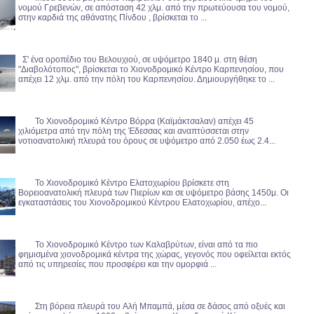
νομού Γρεβενών, σε απόσταση 42 χλμ. από την πρωτεύουσα του νομού,
στην καρδιά της αθάνατης Πίνδου , βρίσκεται το ...
Σ' ένα οροπέδιο του Βελουχιού, σε υψόμετρο 1840 μ. στη θέση
"Διαβολότοπος", βρίσκεται το Χιονοδρομικό Κέντρο Καρπενησίου, που
απέχει 12 χλμ. από την πόλη του Καρπενησίου. Δημιουργήθηκε το ...
Το Χιονοδρομικό Κέντρο Βόρρα (Καϊμάκτσαλαν) απέχει 45
χιλιόμετρα από την πόλη της Έδεσσας και αναπτύσσεται στην
νοτιοανατολική πλευρά του όρους σε υψόμετρο από 2.050 έως 2.4...
Το Χιονοδρομικό Κέντρο Ελατοχωρίου βρίσκετε στη
Βορειοανατολική πλευρά των Πιερίων και σε υψόμετρο βάσης 1450μ. Οι
εγκαταστάσεις του Χιονοδρομικού Κέντρου Ελατοχωρίου, απέχο...
Το Χιονοδρομικό Κέντρο των Καλαβρύτων, είναι από τα πιο
φημισμένα χιονοδρομικά κέντρα της χώρας, γεγονός που οφείλεται εκτός
από τις υπηρεσίες που προσφέρει και την ομορφιά ...
Στη βόρεια πλευρά του Aλή Mπαμπά, μέσα σε δάσος από οξυές και