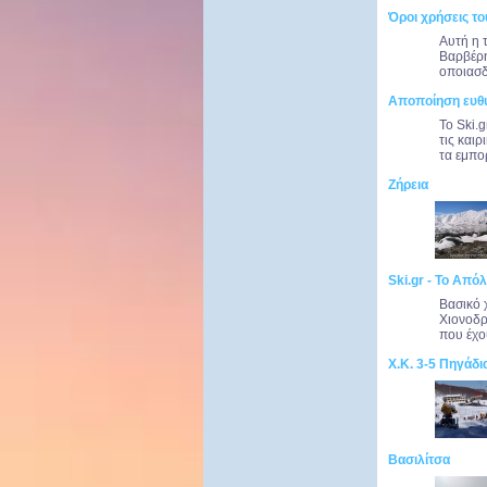
Όροι χρήσεις το
Αυτή η 
Βαρβέρη
οποιασδ
Αποποίηση ευθ
Το Ski.
τις και
τα εμπο
Ζήρεια
Ski.gr - Το Απόλ
Βασικό 
Χιονοδρ
που έχου
Χ.Κ. 3-5 Πηγάδι
Βασιλίτσα