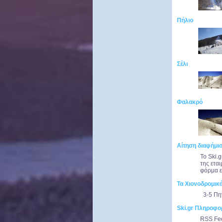
Πήλιο
Σέλι
Φαλακρό
Αίτηση διαφήμισ
Το Ski.
της ετα
φόρμα ε
Τα Χιονοδρομικ
3-5 Πη
Ski.gr Πληροφο
RSS Fee