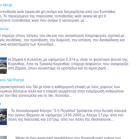
υ ski.gr
τοποθεσία web (www.ski.gr) ανήκει και διαχειρίζεται από τον Ευστάθιο
. Το περιεχόμενο της παρούσας τοποθεσίας web (www.ski.gr) ή
ήποτε τοποθεσίας web που ανήκει ή λειτουργεί, με ...
υνών
gr παρέχει στους λάτρεις του σκι και του snowboard πληροφορίες σχετικά με
ρικές συνθήκες, την πρόσβαση, την διαμονή, την εστίαση, την διασκέδαση και
ρικά καταστήματα των Χιονοδρο...
Η Ζήρεια ή Κυλλήνη, με υψόμετρο 2.374 μ. είναι το ψηλότερο βουνό της
Κορινθίας. Απο τα Τρίκαλα Κορινθίας υπάρχει άσφαλτος που ανηφορίζει
στη Ζήρεια, όπου συναντάμε το οροπέδιο και τη λίμνη Δασί...
υτο Ski Portal
χαρακτηριστικό του Ski.gr είναι η καθημερινή επαφή με τους χώρους των
ομικών Κέντρων αλλά και η ενεργή συμμετοχή στην ενημέρωση ανθρώπων
ν την ίδια χιονοτρέλα για το σκι. Χιονοδρ...
α
Το Χιονοδρομικό Κέντρο "3-5 Πηγάδια" βρίσκεται στην δυτική πλευρά
του όρους Βέρμιον σε υψόμετρο 1430-2005 μ. Απέχει 17χλμ. από την
πόλη της Νάουσας και 107χλμ. από την πόλη της Θεσσαλονίκ...
Μέσα σε ένα μαγευτικό περιβάλλον στο βορειοδυτικό τμήμα του