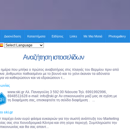
Διασκέδαση
Καταστήματα
Ειδήσεις
Links
Με Μια Ματιά
Photogallery
Αναζήτηση ιστοσελίδων
 ημέρα που μπήκε ο πρώτος αναβατήρας στις πλαγιές του Βερμίου πριν από
ώνα ,άνθρωποι παθιασμένοι με το βουνό και το χιόνι έκαναν τα αδύνατα
για να καθιερώσουν και να εδραιώσουν τ...
νωνίας
www.ski.gr Αλ. Παναγούλη 3 592 00 Νάουσα Τηλ. 6991992996,
6948511628 e-mail:
info@ski.gr
Αν επικοινωνείτε μαζί μας σε σχέση με
τη διαφήμιση σας, επισκεφτείτε τη σελίδα διαφήμιση . ...
ο ski.gr
gr παρέχει έναν ευρύ φάσμα ευκαιριών για την σωστή ανάπτυξη του Marketing
ιρίας σας στα Χιονοδρομικά Κέντρα και στη γύρο περιοχή. Συμπληρώστε την
πικοινωνίας και θα σας απαντ...