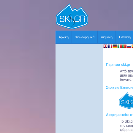
Αρχική
Χιονοδρομικά
Διαμονή
Εστίαση
Περί του ski.gr
Από την
μισό αι
δυνατά 
Στοιχεία Επικοι
Διαφημιστείτε στ
Το Ski.
της ετα
φόρμα ε