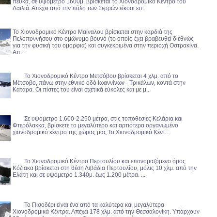
πεύκα, σε υψόμετρο 1600μ. βρίσκεται το Χιονοδρομικό Κέντρο του
Λαϊλιά. Απέχει από την πόλη των Σερρών είκοσι επ...
Το Χιονοδρομικό Κέντρο Μαίναλου βρίσκεται στην καρδιά της
Πελοποννήσου στο ομώνυμο βουνό (το οποίο έχει βραβευθεί διεθνώς
για την φυσική του ομορφιά) και συγκεκριμένα στην περιοχή Οστρακίνα.
Απ...
Το Χιονοδρομικό Κέντρο Μετσόβου βρίσκεται 4 χλμ. από το
Μέτσοβο, πάνω στην εθνικό οδό Ιωαννίνων - Τρικάλων, κοντά στην
Κατάρα. Οι πίστες του είναι σχετικά εύκολες και με μ...
Σε υψόμετρο 1.600-2.250 μέτρα, στις τοποθεσίες Κελάρια και
Φτερόλακκα, βρίσκετε το μεγαλύτερο και αρτιότερα οργανωμένο
χιονοδρομικό κέντρο της χώρας μας.Το Χιονοδρομικό Κέντ...
Το Χιονοδρομικό Κέντρο Περτουλίου και επονομαζόμενο όρος
Κόζιακα βρίσκεται στη θέση Λιβάδια Περτουλίου, μόλις 10 χλμ. από την
Ελάτη και σε υψόμετρο 1.340μ. έως 1.200 μέτρα. ...
Το Πισοδέρι είναι ένα από τα καλύτερα και μεγαλύτερα
Χιονοδρομικά Κέντρα. Απέχει 178 χλμ. από την Θεσσαλονίκη. Υπάρχουν