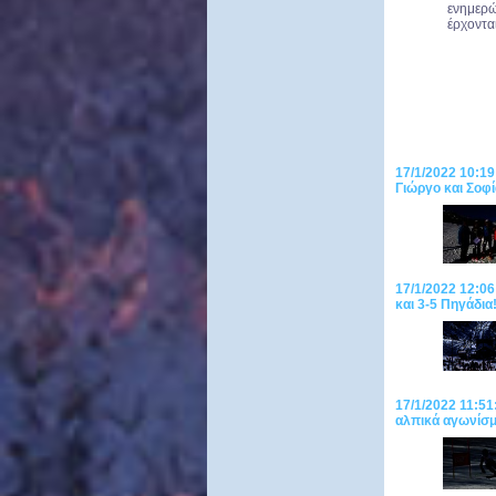
ενημερώ
έρχοντα
17/1/2022 10:19
Γιώργο και Σοφί
17/1/2022 12:06
και 3-5 Πηγάδια
17/1/2022 11:51
αλπικά αγωνίσμ