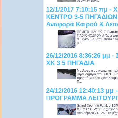
σε όλα τα Βαλκ...
12/1/2017 7:10:15 πμ 
ΚΕΝΤΡΟ 3-5 ΠΗΓΑΔΙΩΝ 
Αναφορά Καιρού & Λειτ
ΠΕΜΠΤΗ 12/1/2017 /Αναφορ
ΓΙΑ ΧΙΟΝΟΔΡΟΜΙΑ Χιόνι επιτ
συνεχίζουμε με την πίστα "Πα
μ...
26/12/2016 8:36:26 μμ 
ΧΚ 3 5 ΠΗΓΑΔΙΑ
Με ελαφριά συννεφιά και πο
μέρα σήμερα στο Χ/Κ 3 5 Πη
προσπάθεια του χιονοδρομικο
Π...
24/12/2016 12:40:13 μμ
ΠΡΟΓΡΑΜΜΑ ΛΕΙΤΟΥΡΓ
Grand Opening Falakro Ε
Χ.Κ.ΦΑΛΑΚΡΟΥ Το χιονοδρομι
από σήμερα 21/12/2016 μέχρι 