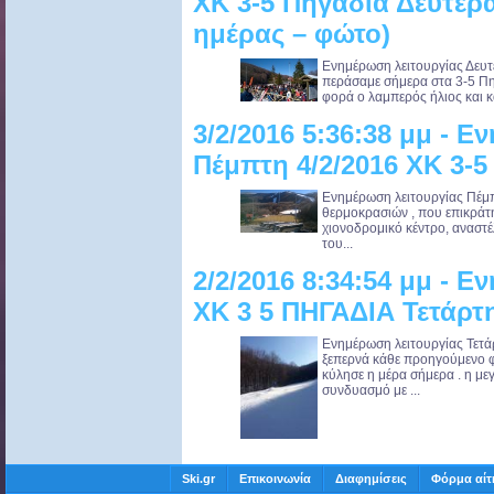
ΧΚ 3-5 Πηγαδια Δευτέρ
ημέρας – φώτο)
Ενημέρωση λειτουργίας Δευτ
περάσαμε σήμερα στα 3-5 Πηγ
φορά ο λαμπερός ήλιος και και
3/2/2016 5:36:38 μμ - 
Πέμπτη 4/2/2016 ΧΚ 3-
Ενημέρωση λειτουργίας Πέμπ
θερμοκρασιών , που επικράτησ
χιονοδρομικό κέντρο, αναστέ
του...
2/2/2016 8:34:54 μμ - 
ΧΚ 3 5 ΠΗΓΑΔΙΑ Τετάρτη
Ενημέρωση λειτουργίας Τετά
ξεπερνά κάθε προηγούμενο φ
κύλησε η μέρα σήμερα . η με
συνδυασμό με ...
Ski.gr
Επικοινωνία
Διαφημίσεις
Φόρμα αίτ