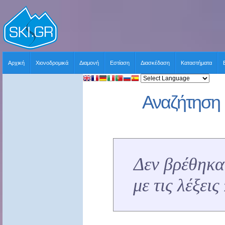
Αρχική
Χιονοδρομικά
Διαμονή
Εστίαση
Διασκέδαση
Καταστήματα
Αναζήτηση 
Δεν βρέθηκα
με τις λέξει