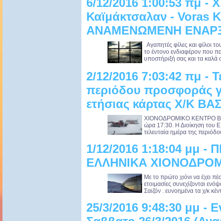
6/12/2016 1:00:53 πμ - 
Καϊμάκτσαλαν - Voras K
ΑΝΑΜΕΝΩΜΕΝΗ ΕΝΑΡΞ
Αγαπητές φίλες και φίλοι το
το έντονο ενδιαφέρον που πα
υποστήριξή σας και τα καλά σ
2/12/2016 7:03:42 πμ - 
περιόδου προσφοράς γι
ετήσιας κάρτας Χ/Κ ΒΑ
ΧΙΟΝΟΔΡΟΜΙΚΟ ΚΕΝΤΡΟ ΒΑΣ
ώρα 17:30. Η Διοίκηση του Ε.
τελευταία ημέρα της περιόδο
1/12/2016 1:18:04 μμ -
ΕΛΛΗΝΙΚΑ ΧΙΟΝΟΔΡΟ
Με το πρώτο χιόνι να έχει πέ
ετοιμασίες συνεχίζονται ενόψ
Σαιζόν . ευνοημένα τα χ/κ κέ
25/3/2016 9:48:30 μμ -