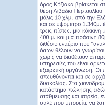
όρος Κόζιακα βρίσκεται σ
θέση Λιβάδια Περτουλίου,
μόλις 10 χλμ. από την Ελ
και σε υψόμετρο 1.340μ. έ
τρεις πίστες, μία κόκκινη
400 μ. και μία πράσινη 8
διθέσιο εναέριο που "ανα
όσων θέλουν να γνωρίσου
χωρίς να διαθέτουν απαρα
υπηρεσίες του είναι αρκε
εξαιρετική οργάνωση. Οι π
απευθύνονται και σε αρχά
δυσκολίας. Στο χιονοδρομι
κατάστημα πώλησης ειδώ
στάθμευσης και ιατρείο, 
σαλέ που μπορείτε να ξαπ