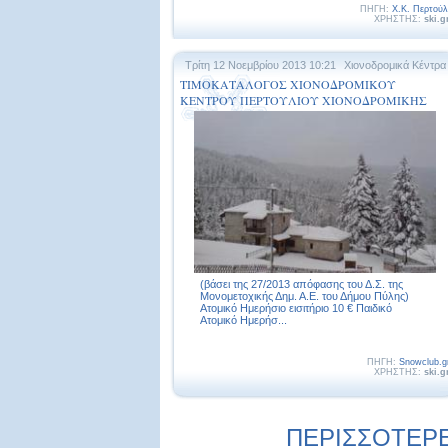
ΠΗΓΗ:
Χ.Κ. Περτούλ
ΧΡΗΣΤΗΣ:
ski.g
Τρίτη 12 Νοεμβρίου 2013 10:21
Χιονοδρομικά Κέντρα
ΤΙΜΟΚΑΤΑΛΟΓΟΣ ΧΙΟΝΟΔΡΟΜΙΚΟΥ
ΚΕΝΤΡΟΥ ΠΕΡΤΟΥΛΙΟΥ ΧΙΟΝΟΔΡΟΜΙΚΗΣ
ΠΕΡΙΟΔΟΥ 2013 – 2014
(βάσει της 27/2013 απόφασης του Δ.Σ. της
Μονομετοχικής Δημ. Α.Ε. του Δήμου Πύλης)
Ατομικό Ημερήσιο εισιτήριο 10 € Παιδικό
Ατομικό Ημερήσ...
ΠΗΓΗ:
Snowclub.g
ΧΡΗΣΤΗΣ:
ski.g
ΠΕΡΙΣΣΟΤΕΡΕΣ