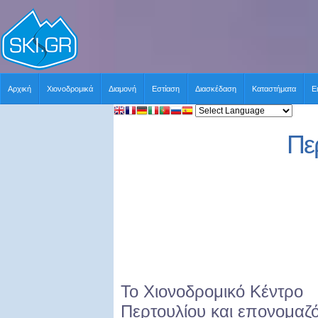
Αρχική
Χιονοδρομικά
Διαμονή
Εστίαση
Διασκέδαση
Καταστήματα
Ε
Πε
Το Χιονοδρομικό Κέντρο
Περτουλίου και επονομαζ