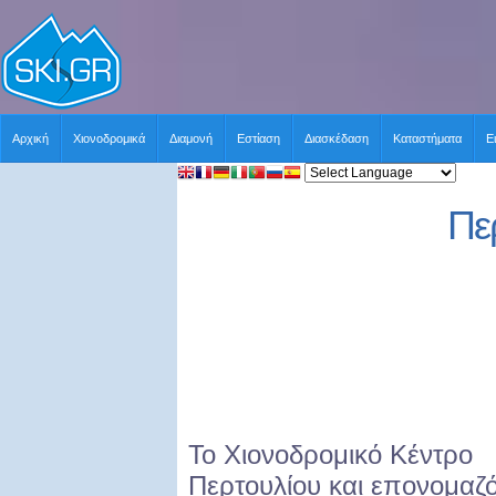
Αρχική
Χιονοδρομικά
Διαμονή
Εστίαση
Διασκέδαση
Καταστήματα
Ε
Πε
Το Χιονοδρομικό Κέντρο
Περτουλίου και επονομαζ