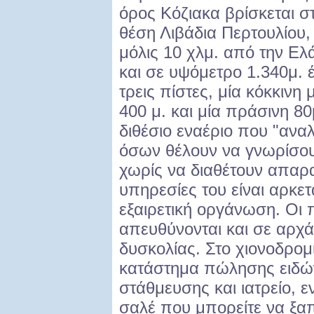
όρος Κόζιακα βρίσκεται σ
θέση Λιβάδια Περτουλίου,
μόλις 10 χλμ. από την Ελ
και σε υψόμετρο 1.340μ. έ
τρεις πίστες, μία κόκκινη
400 μ. και μία πράσινη 8
διθέσιο εναέριο που "ανα
όσων θέλουν να γνωρίσου
χωρίς να διαθέτουν απαρα
υπηρεσίες του είναι αρκε
εξαιρετική οργάνωση. Οι π
απευθύνονται και σε αρχά
δυσκολίας. Στο χιονοδρομι
κατάστημα πώλησης ειδώ
στάθμευσης και ιατρείο, 
σαλέ που μπορείτε να ξαπ