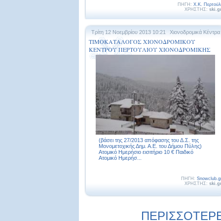
ΠΗΓΗ:
Χ.Κ. Περτούλ
ΧΡΗΣΤΗΣ:
ski.g
Τρίτη 12 Νοεμβρίου 2013 10:21
Χιονοδρομικά Κέντρα
ΤΙΜΟΚΑΤΑΛΟΓΟΣ ΧΙΟΝΟΔΡΟΜΙΚΟΥ
ΚΕΝΤΡΟΥ ΠΕΡΤΟΥΛΙΟΥ ΧΙΟΝΟΔΡΟΜΙΚΗΣ
ΠΕΡΙΟΔΟΥ 2013 – 2014
(βάσει της 27/2013 απόφασης του Δ.Σ. της
Μονομετοχικής Δημ. Α.Ε. του Δήμου Πύλης)
Ατομικό Ημερήσιο εισιτήριο 10 € Παιδικό
Ατομικό Ημερήσ...
ΠΗΓΗ:
Snowclub.g
ΧΡΗΣΤΗΣ:
ski.g
ΠΕΡΙΣΣΟΤΕΡΕΣ