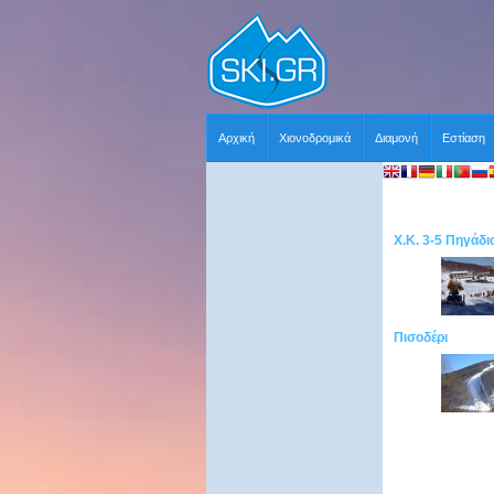
Αρχική
Χιονοδρομικά
Διαμονή
Εστίαση
Χ.Κ. 3-5 Πηγάδι
Πισοδέρι