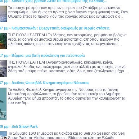
6 μμ - Χιόνισε χθες βράδυ! Δείτε σε ποιο μέρος της Ελλάδας...
Το τσουχτερό κρύο των πρώτων ημερών του Οκτώβρη μας έκανε να
παραμιλάμε... Και όμως τα πρώτα χιόνια έκαναν την εμφάνισή τους, Στον
Όλυμπο έπεσε το πρώτο χιόνι της χρονιάς όπως μας ενημέρωσε ο δ...
47 μμ - Καϊμακτσαλάν: Ευεργετικές διαδρομές με θερμές στάσεις
ΤΗΣ ΓΙΟΥΛΗΣ ΑΓΓΕΛΗ Το έδαφος, σαν νερόμυλος, ρουφάει τα βρόχινα
νερά, τα οδηγεί σε μυστικά θερμά μονοπάτια, απ' όπου εκρέουν πιο
πλούσια, αιώνες τώρα, στην επιφάνεια αχνίζοντας κι ευεργετώντας....
17 μμ - Βέρμιο: μια βατή πρόκληση για πεζοπορία
ΤΗΣ ΓΙΟΥΛΗΣ ΑΓΓΕΛΗ Αγριοτριανταφυλλιές, κυκλάμινα, κρίνα,
αγριολούλουδα, ένα πολύχρωμο χαλί που αλλάζει με τις εποχές, πυκνά
δάση από μαύρη πεύκη, καστανιές, οξιές, δρυς που ξετυλίγονται μέχρι ...
:57 μμ - Διεθνές Φεστιβάλ Κινηματογράφου Νάουσας
Το Διεθνές Φεστιβάλ Κινηματογράφου της Νάουσας τιμά το Γιάννη
Μπουτάρη προβάλλοντας το βραβευμένο ντοκιμαντέρ του Δημήτρη
Αθυρίδη "Ένα βήμα μπροστά", το οποίο αφηγείται την καθημερινότητα
του νυν δη...
36 μμ - Seli Snow Park
Το Σάββατο 16/3 ξημέρωσε με λιακάδα και το Seli Jib Session στο Seli
Snow Park της Alpika πήρε μπρος ! Riders από όλη την Ελλάδα