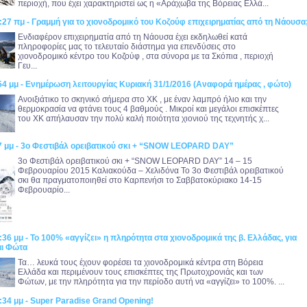
περιοχή, που έχει χαρακτηριστεί ως η «Αράχωβα της Βόρειας Ελλά...
:27 πμ - Γραμμή για το χιονοδρομικό του Κοζούφ επιχειρηματίας από τη Νάουσα
Ενδιαφέρον επιχειρηματία από τη Νάουσα έχει εκδηλωθεί κατά
πληροφορίες μας το τελευταίο διάστημα για επενδύσεις στο
χιονοδρομικό κέντρο του Κοζούφ , στα σύνορα με τα Σκόπια , περιοχή
Γευ...
54 μμ - Ενημέρωση λειτουργίας Κυριακή 31/1/2016 (Αναφορά ημέρας , φώτο)
Ανοιξιάτικο το σκηνικό σήμερα στο ΧΚ , με έναν λαμπρό ήλιο και την
θερμοκρασία να φτάνει τους 4 βαθμούς . Μικροί και μεγάλοι επισκέπτες
του ΧΚ απήλαυσαν την πολύ καλή ποιότητα χιονιού της τεχνητής χ...
37 μμ - 3ο Φεστιβάλ ορειβατικού σκι + “SNOW LEOPARD DAY”
3ο Φεστιβάλ ορειβατικού σκι + “SNOW LEOPARD DAY” 14 – 15
Φεβρουαρίου 2015 Καλιακούδα – Χελιδόνα Το 3ο Φεστιβάλ ορειβατικού
σκι θα πραγματοποιηθεί στο Καρπενήσι το Σαββατοκύριακο 14-15
Φεβρουαρίο...
:36 μμ - Το 100% «αγγίζει» η πληρότητα στα χιονοδρομικά της β. Ελλάδας, για
αι Φώτα
Τα… λευκά τους έχουν φορέσει τα χιονοδρομικά κέντρα στη Βόρεια
Ελλάδα και περιμένουν τους επισκέπτες της Πρωτοχρονιάς και των
Φώτων, με την πληρότητα για την περίοδο αυτή να «αγγίζει» το 100%. ...
:34 μμ - Super Paradise Grand Opening!