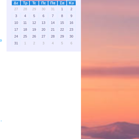
Δε
Τρ
Τε
Πε
Πα
Σα
Κυ
27
28
29
30
31
1
2
3
4
5
6
7
8
9
10
11
12
13
14
15
16
17
18
19
20
21
22
23
24
25
26
27
28
29
30
ο
31
1
2
3
4
5
6
-