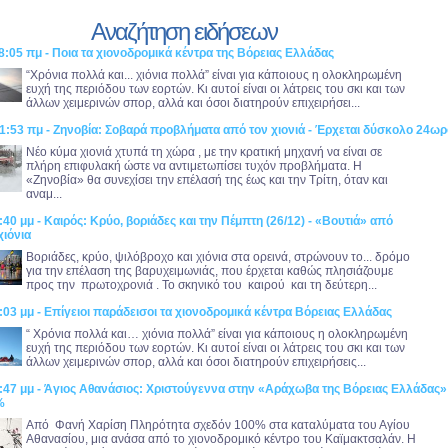
Αναζήτηση ειδήσεων
8:05 πμ - Ποια τα χιονοδρομικά κέντρα της Βόρειας Ελλάδας
“Χρόνια πολλά και... χιόνια πολλά” είναι για κάποιους η ολοκληρωμένη
ευχή της περιόδου των εορτών. Κι αυτοί είναι οι λάτρεις του σκι και των
άλλων χειμερινών σπορ, αλλά και όσοι διατηρούν επιχειρήσει...
1:53 πμ - Ζηνοβία: Σοβαρά προβλήματα από τον χιονιά - Έρχεται δύσκολο 24ωρ
Νέο κύμα χιονιά χτυπά τη χώρα , με την κρατική μηχανή να είναι σε
πλήρη επιφυλακή ώστε να αντιμετωπίσει τυχόν προβλήματα. Η
«Ζηνοβία» θα συνεχίσει την επέλασή της έως και την Τρίτη, όταν και
αναμ...
:40 μμ - Καιρός: Κρύο, βοριάδες και την Πέμπτη (26/12) - «Βουτιά» από
χιόνια
Βοριάδες, κρύο, ψιλόβροχο και χιόνια στα ορεινά, στρώνουν το... δρόμο
για την επέλαση της βαρυχειμωνιάς, που έρχεται καθώς πλησιάζουμε
προς την πρωτοχρονιά . Το σκηνικό του καιρού και τη δεύτερη...
:03 μμ - Επίγειοι παράδεισοι τα χιονοδρομικά κέντρα Βόρειας Ελλάδας
“ Χρόνια πολλά και… χιόνια πολλά” είναι για κάποιους η ολοκληρωμένη
ευχή της περιόδου των εορτών. Κι αυτοί είναι οι λάτρεις του σκι και των
άλλων χειμερινών σπορ, αλλά και όσοι διατηρούν επιχειρήσεις...
:47 μμ - Άγιος Αθανάσιος: Χριστούγεννα στην «Αράχωβα της Βόρειας Ελλάδας» 
%
Από Φανή Χαρίση Πληρότητα σχεδόν 100% στα καταλύματα του Αγίου
Αθανασίου, μια ανάσα από το χιονοδρομικό κέντρο του Καϊμακτσαλάν. Η