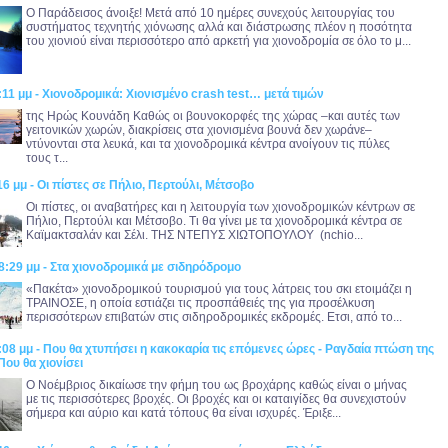
Ο Παράδεισος άνοιξε! Μετά από 10 ημέρες συνεχούς λειτουργίας του
συστήματος τεχνητής χιόνωσης αλλά και διάστρωσης πλέον η ποσότητα
του χιονιού είναι περισσότερο από αρκετή για χιονοδρομία σε όλο το μ...
:11 μμ - Χιονοδρομικά: Χιονισμένο crash test… μετά τιμών
της Ηρώς Κουνάδη Καθώς οι βουνοκορφές της χώρας –και αυτές των
γειτονικών χωρών, διακρίσεις στα χιονισμένα βουνά δεν χωράνε–
ντύνονται στα λευκά, και τα χιονοδρομικά κέντρα ανοίγουν τις πύλες
τους τ...
16 μμ - Οι πίστες σε Πήλιο, Περτούλι, Μέτσοβο
Οι πίστες, οι αναβατήρες και η λειτουργία των χιονοδρομικών κέντρων σε
Πήλιο, Περτούλι και Μέτσοβο. Τι θα γίνει με τα χιονοδρομικά κέντρα σε
Καϊμακτσαλάν και Σέλι. ΤΗΣ ΝΤΕΠΥΣ ΧΙΩΤΟΠΟΥΛΟΥ (nchio...
8:29 μμ - Στα χιονοδρομικά με σιδηρόδρομο
«Πακέτα» χιονοδρομικού τουρισμού για τους λάτρεις του σκι ετοιμάζει η
ΤΡΑΙΝΟΣΕ, η οποία εστιάζει τις προσπάθειές της για προσέλκυση
περισσότερων επιβατών στις σιδηροδρομικές εκδρομές. Ετσι, από το...
:08 μμ - Που θα χτυπήσει η κακοκαρία τις επόμενες ώρες - Ραγδαία πτώση της
Που θα χιονίσει
Ο Νοέμβριος δικαίωσε την φήμη του ως βροχάρης καθώς είναι ο μήνας
με τις περισσότερες βροχές. Οι βροχές και οι καταιγίδες θα συνεχιστούν
σήμερα και αύριο και κατά τόπους θα είναι ισχυρές. Έριξε...