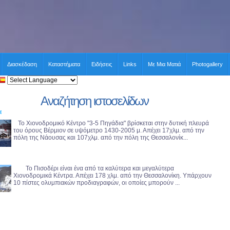
Διασκέδαση
Καταστήματα
Ειδήσεις
Links
Με Μια Ματιά
Photogallery
Αναζήτηση ιστοσελίδων
α
Το Χιονοδρομικό Κέντρο "3-5 Πηγάδια" βρίσκεται στην δυτική πλευρά
του όρους Βέρμιον σε υψόμετρο 1430-2005 μ. Απέχει 17χλμ. από την
πόλη της Νάουσας και 107χλμ. από την πόλη της Θεσσαλονίκ...
Το Πισοδέρι είναι ένα από τα καλύτερα και μεγαλύτερα
Χιονοδρομικά Κέντρα. Απέχει 178 χλμ. από την Θεσσαλονίκη. Υπάρχουν
10 πίστες ολυμπιακών προδιαγραφών, οι οποίες μπορούν ...