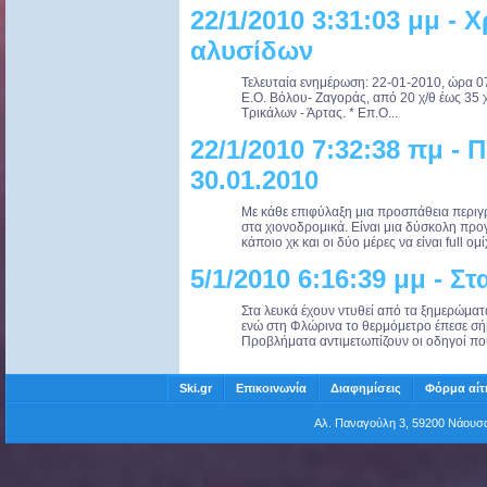
22/1/2010 3:31:03 μμ -
αλυσίδων
Τελευταία ενημέρωση: 22-01-2010, ώρα 0
Ε.Ο. Βόλου- Ζαγοράς, από 20 χ/θ έως 35 
Τρικάλων - Άρτας. * Επ.Ο...
22/1/2010 7:32:38 πμ -
30.01.2010
Mε κάθε επιφύλαξη μια προσπάθεια περι
στα χιονοδρομικά. Είναι μια δύσκολη προ
κάποιο χκ και οι δύο μέρες να είναι full ομί
5/1/2010 6:16:39 μμ - Σ
Στα λευκά έχουν ντυθεί από τα ξημερώματ
ενώ στη Φλώρινα το θερμόμετρο έπεσε σή
Προβλήματα αντιμετωπίζουν οι οδηγοί που 
Ski.gr
Επικοινωνία
Διαφημίσεις
Φόρμα αίτ
Αλ. Παναγούλη 3, 59200 Νάου