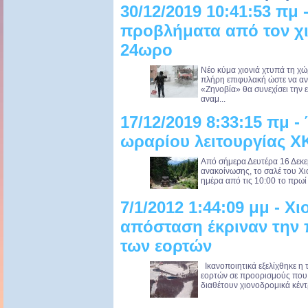
30/12/2019 10:41:53 πμ
προβλήματα από τον χι
24ωρο
Νέο κύμα χιονιά χτυπά τη χώρ
πλήρη επιφυλακή ώστε να αν
«Ζηνοβία» θα συνεχίσει την ε
αναμ...
17/12/2019 8:33:15 πμ -
ωραρίου λειτουργίας Χ
Από σήμερα Δευτέρα 16 Δεκε
ανακοίνωσης, το σαλέ του Χι
ημέρα από τις 10:00 το πρωί 
7/1/2012 1:44:09 μμ - Χ
απόσταση έκριναν την 
των εορτών
Ικανοποιητικά εξελίχθηκε η τ
εορτών σε προορισμούς που 
διαθέτουν χιονοδρομικά κέντ