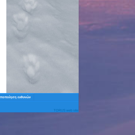
ποποίηση ευθυνών
TORUS web site