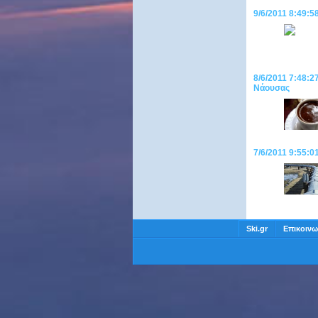
9/6/2011 8:49:5
8/6/2011 7:48:2
Νάουσας
7/6/2011 9:55:0
Ski.gr
Επικοινω