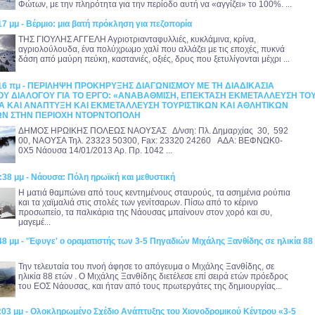
Φώτων, με την πληρότητα για την περίοδο αυτή να «αγγίζει» το 100%. ...
17 μμ - Βέρμιο: μια βατή πρόκληση για πεζοπορία
ΤΗΣ ΓΙΟΥΛΗΣ ΑΓΓΕΛΗ Αγριοτριανταφυλλιές, κυκλάμινα, κρίνα,
αγριολούλουδα, ένα πολύχρωμο χαλί που αλλάζει με τις εποχές, πυκνά
δάση από μαύρη πεύκη, καστανιές, οξιές, δρυς που ξετυλίγονται μέχρι ...
2:16 πμ - ΠΕΡΙΛΗΨΗ ΠΡΟΚΗΡΥΞΗΣ ΔΙΑΓΩΝΙΣΜΟΥ ΜΕ ΤΗ ΔΙΑΔΙΚΑΣΙΑ
ΟΥ ΔΙΑΛΟΓΟΥ ΓΙΑ ΤΟ ΕΡΓΟ: «ΑΝΑΒΑΘΜΙΣΗ, ΕΠΕΚΤΑΣΗ ΕΚΜΕΤΑΛΛΕΥΣΗ ΤΟ
ΔΙΑ ΚΑΙ ΑΝΑΠΤΥΞΗ ΚΑΙ ΕΚΜΕΤΑΛΛΕΥΣΗ ΤΟΥΡΙΣΤΙΚΩΝ ΚΑΙ ΑΘΛΗΤΙΚΩΝ
ΩΝ ΣΤΗΝ ΠΕΡΙΟΧΗ ΝΤΟΡΝΤΟΠΟΛΗ
ΔΗΜΟΣ ΗΡΩΙΚΗΣ ΠΟΛΕΩΣ ΝΑΟΥΣΑΣ Δ/νση: Πλ. Δημαρχίας 30, 592
00, ΝΑΟΥΣΑ Τηλ. 23323 50300, Fax: 23320 24260 ΑΔΑ: ΒΕΦΝΩΚ0-
0Χ5 Νάουσα 14/01/2013 Αρ. Πρ. 1042 ...
:38 μμ - Νάουσα: Πόλη ηρωϊκή και μεθυστική
Η ματιά θαμπώνει από τους κεντημένους σταυρούς, τα ασημένια ρούπια
και τα χαϊμαλιά στις στολές των γενίτσαρων. Πίσω από το κέρινο
προσωπείο, τα παλικάρια της Νάουσας μπαίνουν στον χορό και συ,
μαγεμέ...
48 μμ - 'Έφυγε' ο οραματιστής των 3-5 Πηγαδιών Μιχάλης Ξανθίδης σε ηλικία 88
Την τελευταία του πνοή άφησε το απόγευμα ο Μιχάλης Ξανθίδης, σε
ηλικία 88 ετών . Ο Μιχάλης Ξανθίδης διετέλεσε επί σειρά ετών πρόεδρος
του ΕΟΣ Νάουσας, και ήταν από τους πρωτεργάτες της δημιουργίας...
3:03 μμ - Ολοκληρωμένο Σχέδιο Ανάπτυξης του Χιονοδρομικού Κέντρου «3-5