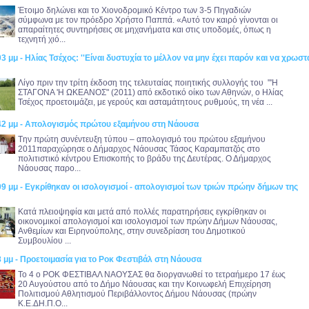
Έτοιμο δηλώνει και το Χιονοδρομικό Κέντρο των 3-5 Πηγαδιών
σύμφωνα με τον πρόεδρο Χρήστο Παππά. «Αυτό τον καιρό γίνονται οι
απαραίτητες συντηρήσεις σε μηχανήματα και στις υποδομές, όπως η
τεχνητή χιό...
03 μμ - Ηλίας Τσέχος: ''Είναι δυστυχία το μέλλον να μην έχει παρόν και να χρωστ
Λίγο πριν την τρίτη έκδοση της τελευταίας ποιητικής συλλογής του "'Η
ΣΤΑΓΟΝΑ 'Η ΩΚΕΑΝΟΣ" (2011) από εκδοτικό οίκο των Αθηνών, ο Ηλίας
Τσέχος προετοιμάζει, με γερούς και ασταμάτητους ρυθμούς, τη νέα ...
:42 μμ - Απολογισμός πρώτου εξαμήνου στη Νάουσα
Tην πρώτη συνέντευξη τύπου – απολογισμό του πρώτου εξαμήνου
2011παραχώρησε ο Δήμαρχος Νάουσας Τάσος Καραμπατζός στο
πολιτιστικό κέντρου Επισκοπής το βράδυ της Δευτέρας. Ο Δήμαρχος
Νάουσας παρο...
09 μμ - Εγκρίθηκαν οι ισολογισμοί - απολογισμοί των τριών πρώην δήμων της
Kατά πλειοψηφία και μετά από πολλές παρατηρήσεις εγκρίθηκαν οι
οικονομικοί απολογισμοί και ισολογισμοί των πρώην Δήμων Νάουσας,
Ανθεμίων και Ειρηνούπολης, στην συνεδρίαση του Δημοτικού
Συμβουλίου ...
8 μμ - Προετοιμασία για το Ροκ Φεστιβάλ στη Νάουσα
Το 4 ο ΡΟΚ ΦΕΣΤΙΒΑΛ ΝΑΟΥΣΑΣ θα διοργανωθεί το τετραήμερο 17 έως
20 Αυγούστου από το Δήμο Νάουσας και την Κοινωφελή Επιχείρηση
Πολιτισμού Αθλητισμού Περιβάλλοντος Δήμου Νάουσας (πρώην
Κ.Ε.ΔΗ.Π.Ο...