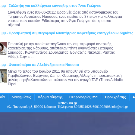
8 μμ - Σύλληψη για καλλιέργεια κάνναβης στον Άγιο Γεώργιο
Συνελήφθη χθες (08-06-2011) βραδινές ώρες από αστυνομικούς του
Τμήματος Ασφαλείας Νάουσας, ένας ημεδαπός 37 ετών για καλλιέργεια
ναρκωτικών ουσιών. Ειδικότερα, στον Άγιο Γεώργιο, ύστερα από
αξιοποί...
7 μμ - Προσβλητική συμπεριφορά ιδιοκτήτριας καφετέριας καταγγέλουν δημότες
Eπιστολή με την οποία καταγγέλουν την συμπεριφορά κεντρικής
καφετέριας της Νάουσας, απέστειλαν πέντε αναγνώστες (Σταύρος
Σαμαράς , Κωνσταντίνος Σουρλάμτας, Βογιατζής Νικόλας, Ράπτης
Αδάμ). Στην επι...
1 μμ - Φυσικό αέριο σε Αλεξάνδρεια και Νάουσα
Mέχρι το τέλος του Ιουλίου 2011 θα υποβληθεί στο υπουργείο
Περιβάλλοντος Ενέργειας &amp; Κλιματικής Αλλαγής η προκαταρκτική
μελέτη περιβαλλοντικών επιπτώσεων για τον αγωγό TAP (Trans Adriatic
Pipel...
νία
Διαφημίσεις
Φόρμα αίτησης
Πληροφορίες RSS
Όροι χρήσης
Α
©2026 ski.gr
Αλ. Παναγούλη 3, 59200 Νάουσα, Τηλέφωνο 6948511628 6991992996
info@ski.gr