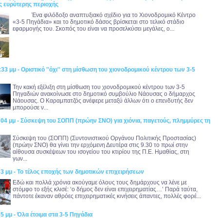
ς ευρύτερης περιοχής
Ένα φιλόδοξο αναπτυξιακό σχέδιο για το Χιονοδρομικό Κέντρο
«3-5 Πηγάδια» και το δημοτικό δάσος βρίσκεται στο τελικό στάδιο
εφαρμογής του. Σκοπός του είναι να προσελκύσει μεγάλες, ο...
:33 μμ - Οριστικό ''όχι'' στη μίσθωση του χιονοδρομικού κέντρου των 3-5
Την κακή εξέλιξη στη μίσθωση του χιονοδρομικού κέντρου των 3-5
Πηγαδιών ανακοίνωσε στο δημοτικό συμβούλιο Νάουσας ο δήμαρχος
Νάουσας. Ο Καραμπατζός ανέφερε μεταξύ άλλων ότι ο επενδυτής δεν
μπορούσε ν...
:04 μμ - Σύσκεψη του ΣΟΠΠ (πρώην ΣΝΟ) για χιόνια, παγετούς, πλημμύρες τη
Σύσκεψη του (ΣΟΠΠ) (Συντονιστικού Οργάνου Πολιτικής Προστασίας)
(πρώην ΣΝΟ) θα γίνει την ερχόμενη Δευτέρα στις 9.30 το πρωί στην
αίθουσα συσκέψεων του ισογείου του κτιρίου της Π.Ε. Ημαθίας, στη
γων...
53 μμ - Το τέλος εποχής των δημοτικών επιχειρήσεων
Εδώ και πολλά χρόνια ακούγαμε όλους τους δημάρχους να λένε με
στόμφο το εξής κλισέ: ‘ο δήμος δεν είναι επιχειρηματίας…’ Παρά ταύτα,
πάντοτε έκαναν αθρόες επιχειρηματικές κινήσεις άπαντες, πολλές φορέ...
35 μμ - Όλα έτοιμα στα 3-5 Πηγάδια