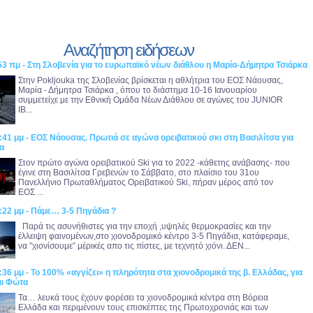
Αναζήτηση ειδήσεων
53 πμ - Στη Σλοβενία για το ευρωπαϊκό νέων διάθλου η Μαρία-Δήμητρα Τσιάρκα
Στην Pokljouka της Σλοβενίας βρίσκεται η αθλήτρια του ΕΟΣ Νάουσας,
Μαρία - Δήμητρα Τσιάρκα , όπου το διάστημα 10-16 Ιανουαρίου
συμμετείχε με την Εθνική Ομάδα Νέων Διάθλου σε αγώνες του JUNIOR
IB...
:41 μμ - ΕΟΣ Νάουσας. Πρωτιά σε αγώνα ορειβατικού σκι στη Βασιλίτσα για
α
Στον πρώτο αγώνα ορειβατικού Ski για το 2022 -κάθετης ανάβασης- που
έγινε στη Βασιλίτσα Γρεβενών το Σάββατο, στο πλαίσιο του 31ου
Πανελλήνιο Πρωταθλήματος Ορειβατικού Ski, πήραν μέρος από τον
ΕΟΣ ...
:22 μμ - Πάμε… 3-5 Πηγάδια ?
Παρά τις ασυνήθιστες για την εποχή ,υψηλές θερμοκρασίες και την
έλλειψη φαινομένων,στο χιονοδρομικό κέντρο 3-5 Πηγάδια, κατάφεραμε,
να ”χιονίσουμε” μέρικές απο τις πίστες, με τεχνητό χιόνι. ΔΕΝ...
:36 μμ - Το 100% «αγγίζει» η πληρότητα στα χιονοδρομικά της β. Ελλάδας, για
αι Φώτα
Τα… λευκά τους έχουν φορέσει τα χιονοδρομικά κέντρα στη Βόρεια
Ελλάδα και περιμένουν τους επισκέπτες της Πρωτοχρονιάς και των