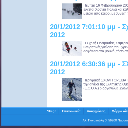
Πέμπτη 16 Φεβρουαρίου 201
εύχεται Χρόνια Πολλά και κα
μέτρια από καιρό, με συνεχή 
20/1/2012 7:01:10 μμ -
2012
Η Σχολή Ορειβασίας Χειμερινο
θεωρητικές γνώσεις που χρειάζ
ασφάλεια στο βουνό, τόσο στο
20/1/2012 6:30:36 μμ 
2012
Περιγραφή ΣΧΟΛΗ ΟΡΕΙΒΑΤΙ
την αιγίδα της Ελληνικής Ο
(Ε.Ο.Ο.Α.) διοργανώνει Σχολή
Ski.gr
Επικοινωνία
Διαφημίσεις
Φόρμα αίτ
Αλ. Παναγούλη 3, 59200 Νάου