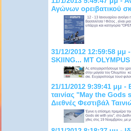
11/1/2013 5:49:47 μμ - 
Αγώνων ορειβατικού σκ
12 - 13 Ιανουαρίου ανοίγει 
Βασσιλίτσα ! Φέτος , είναι μ
υπάρχει και κατηγορία "OPEN"
31/12/2012 12:59:58 
SKIING... MT OLYMPUS
Ας αποχαιρετήσουμε την χρον
στην μαγεία του Όλυμπου κα
σκι. Ευχαριστούμε τουσ φιλο
21/11/2012 9:39:41 μμ 
ταινίας "May the Gods s
Διεθνές Φεστιβάλ Ταιν
Έγινε η επίσημη πρεμιέρα τη
Gods ski with you", στο Διε
χθες στις 19 Νοεμβρίου, με μ
8/11/2012 8:18:27 μμ - Ι