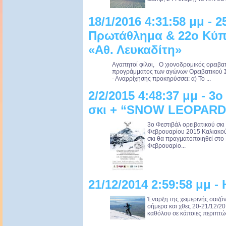
18/1/2016 4:31:58 μμ - 
Πρωτάθλημα & 22ο Κύπε
«Αθ. Λευκαδίτη»
Αγαπητοί φίλοι, Ο χιονοδρομικός ορειβα
προγράμματος των αγώνων Ορειβατικού Σ
- Αναρρίχησης προκηρύσσει: α) Το ...
2/2/2015 4:48:37 μμ - 3
σκι + “SNOW LEOPARD
3ο Φεστιβάλ ορειβατικού σ
Φεβρουαρίου 2015 Καλιακούδ
σκι θα πραγματοποιηθεί στο
Φεβρουαρίο...
21/12/2014 2:59:58 μμ -
Έναρξη της χειμερινής σαιζό
σήμερα και χθες 20-21/12/20
καθόλου σε κάποιες περιπτώσε