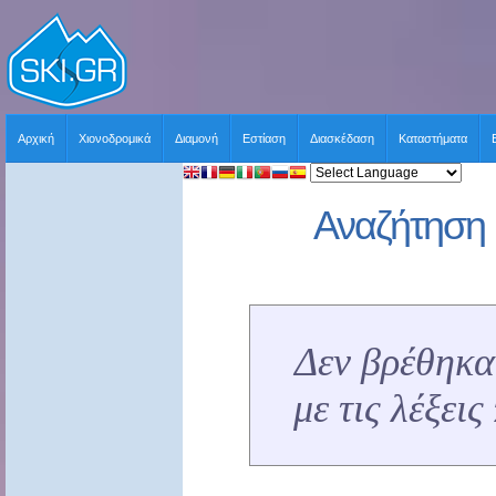
Αρχική
Χιονοδρομικά
Διαμονή
Εστίαση
Διασκέδαση
Καταστήματα
Αναζήτηση 
Δεν βρέθηκα
με τις λέξει