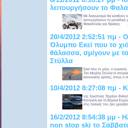
λειτουργήσουν το Φαλ
Με διαγωνισμό θα κληθούν οι
λειτουργήσουν το μοναδικό 
Μακεδονίας και Θράκης ..
20/4/2012 2:52:51 πμ - 
Όλυμπο Εκεί που το χιό
θάλασσα, σμίγουν με τ
Στύλλα
Εκεί που το χιόνι, ο ουρανό
Του Μιχάλη Στύλλα Η ιστορία έ
κοινωνικής κρίσης, όπως η συ
10/4/2012 8:27:08 πμ - Κ
της Χριστίνας Ταχιάου Φαίνετ
Κεντρική και τη Βόρεια Ευρώ
στις πλαγιές του. Δεν χρειάζοντ
16/2/2012 8:54:38 μμ - 
non stop ski το Σάββατ