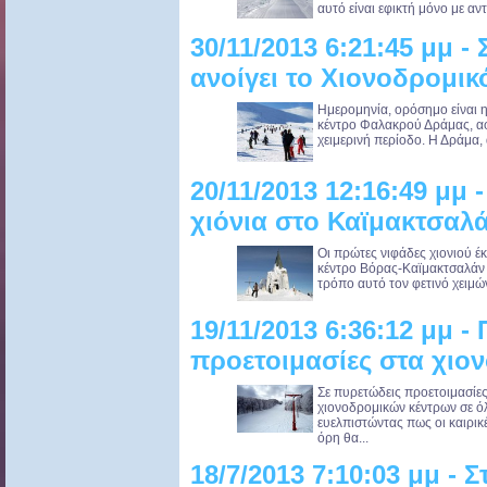
αυτό είναι εφικτή μόνο με αντ
30/11/2013 6:21:45 μμ -
ανοίγει το Χιονοδρομι
Ημερομηνία, ορόσημο είναι 
κέντρο Φαλακρού Δράμας, αφού
χειμερινή περίοδο. Η Δράμα, 
20/11/2013 12:16:49 μμ
χιόνια στο Καϊμακτσαλ
Οι πρώτες νιφάδες χιονιού έ
κέντρο Βόρας-Καϊμακτσαλάν 
τρόπο αυτό τον φετινό χειμώνα
19/11/2013 6:36:12 μμ -
προετοιμασίες στα χιο
Σε πυρετώδεις προετοιμασίες
χιονοδρομικών κέντρων σε όλη
ευελπιστώντας πως οι καιρικέ
όρη θα...
18/7/2013 7:10:03 μμ - 