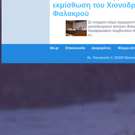
εκμίσθωση του Χιονοδ
Φαλακρού
Σε τεταμένο κλίμα πραγματο
χιονοδρομικού κέντρου Φαλ
περιφερειακού συμβουλίου Α
το...
Ski.gr
Επικοινωνία
Διαφημίσεις
Φόρμα αίτ
Αλ. Παναγούλη 3, 59200 Νάου