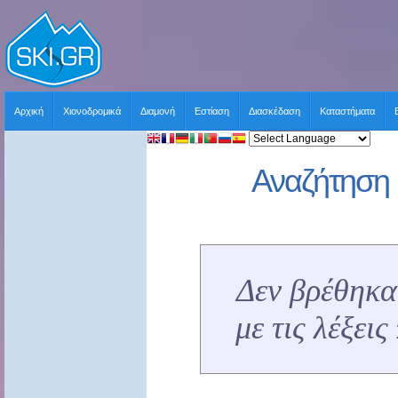
Αρχική
Χιονοδρομικά
Διαμονή
Εστίαση
Διασκέδαση
Καταστήματα
Αναζήτηση 
Δεν βρέθηκα
με τις λέξει