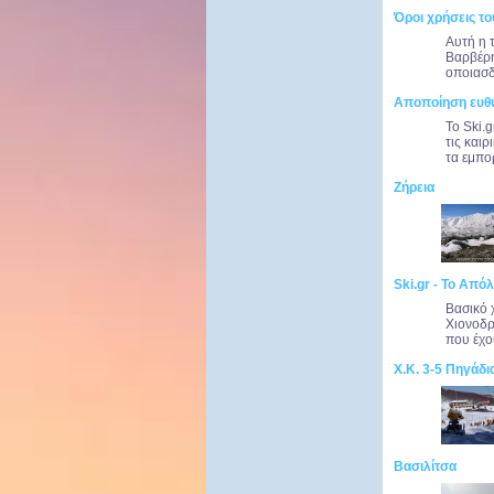
Όροι χρήσεις το
Αυτή η 
Βαρβέρη
οποιασδ
Αποποίηση ευθ
Το Ski.
τις και
τα εμπο
Ζήρεια
Ski.gr - Το Απόλ
Βασικό 
Χιονοδρ
που έχου
Χ.Κ. 3-5 Πηγάδι
Βασιλίτσα