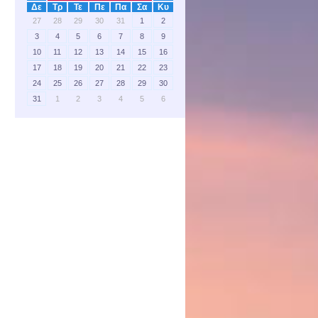
Δε
Τρ
Τε
Πε
Πα
Σα
Κυ
27
28
29
30
31
1
2
3
4
5
6
7
8
9
10
11
12
13
14
15
16
17
18
19
20
21
22
23
24
25
26
27
28
29
30
31
1
2
3
4
5
6