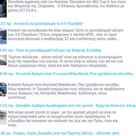
Σπουδαία εμφάνιση από τον Νικόλαο Τσουρέκα στο IBU Cup 6 που έγινε
στο Μπρέντζο της Σλοβακίας . Ο Έλληνας πρωταθλητής του διάθλου με
χρόνο 227:23,8 κ...
:33 πμ - Ανοικτά για χιονοδρομία τα 3-5 Πηγάδια!
Ανοικτό για χιονοδρομία θα είναι σήμερα Τρίτη το χιονοδρομικό κέντρο
των 3-5 Πηγαδιών ! Όπως ενημερώνει η Vermio MTR , από το πρωί
λειτουργεί κανονικά ο αναβατήρας Σ2 και η αντίστοιχη πίστα, καθώ...
8:05 πμ - Ποια τα χιονοδρομικά κέντρα της Βόρειας Ελλάδας
“Χρόνια πολλά και... χιόνια πολλά” είναι για κάποιους η ολοκληρωμένη
ευχή της περιόδου των εορτών. Κι αυτοί είναι οι λάτρεις του σκι και των
άλλων χειμερινών σπορ, αλλά και όσοι διατηρούν επιχειρήσει...
9:00 πμ - Κλειστοί δρόμοι στην Κεντρική Μακεδονία. Που χρειάζονται αλυσίδες
Κλειστοί δρόμοι στην Κεντρική Μακεδονία. Που χρειάζονται αλυσίδες
λόγω παγετού. Η Τροχαία ενημερώνει τους οδηγούς για τα προβλήματα
στους δρόμους της Κεντρικής Μακεδονίας. Ειδικότερα, λόγω
χιονόπτωσ...
1:53 πμ - Ζηνοβία: Σοβαρά προβλήματα από τον χιονιά - Έρχεται δύσκολο 24ωρ
Νέο κύμα χιονιά χτυπά τη χώρα , με την κρατική μηχανή να είναι σε
πλήρη επιφυλακή ώστε να αντιμετωπίσει τυχόν προβλήματα. Η
«Ζηνοβία» θα συνεχίσει την επέλασή της έως και την Τρίτη, όταν και
αναμ...
:40 μμ - Καιρός: Κρύο, βοριάδες και την Πέμπτη (26/12) - «Βουτιά» από