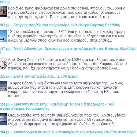
χιόνια
Βοριάδες, κρύο, ψιλόβροχο και χιόνια στα ορεινά, στρώνουν το... δρόμο
για την επέλαση της βαρυχειμωνιάς, που έρχεται καθώς πλησιάζουμε
προς την πρωτοχρονιά . Το σκηνικό του καιρού και τη δεύτερη...
:03 μμ - Επίγειοι παράδεισοι τα χιονοδρομικά κέντρα Βόρειας Ελλάδας
“ Χρόνια πολλά και… χιόνια πολλά” είναι για κάποιους η ολοκληρωμένη
ευχή της περιόδου των εορτών. Κι αυτοί είναι οι λάτρεις του σκι και των
άλλων χειμερινών σπορ, αλλά και όσοι διατηρούν επιχειρήσεις...
:47 μμ - Άγιος Αθανάσιος: Χριστούγεννα στην «Αράχωβα της Βόρειας Ελλάδας» 
%
Από Φανή Χαρίση Πληρότητα σχεδόν 100% στα καταλύματα του Αγίου
Αθανασίου, μια ανάσα από το χιονοδρομικό κέντρο του Καϊμακτσαλάν. Η
περιοχή, που έχει χαρακτηριστεί ως η «Αράχωβα της Βόρειας Ελλά...
:51 μμ - Ζήστε την εμπειρία στα… 2.500 μέτρα!
Το όρος Βόρας ή Καϊμάκτσαλαν είναι το τρίτο υψηλότερο της Ελλάδας
με υψόμετρο που φτάνει τα 2.524 μ. Στην κορυφή του και πάνω στη
γραμμή των συνόρων, υπάρχει το εκκλησάκι του Προφήτη Ηλία που
αποτελε...
:24 μμ - Χριστούγεννα: Στην "κατάψυξη" τα ορεινά της χώρας - Πού
ι χαμηλότερες θερμοκρασίες
Θερμοκρασίες υπό το μηδέν σημειώθηκαν το πρωί των Χριστουγέννων
στα ορεινά και ημιορεινά ηπειρωτικά της χώρας. Οι χαμηλότερες
ελάχιστες θερμοκρασίες καταγράφηκαν στο Ανήλιο Μετσόβου (-3,...
:04 μμ - Χιονοδρομικά κέντρα: Η καλοκαιρία έφερε απώλειες 20-25% στον τζίρο