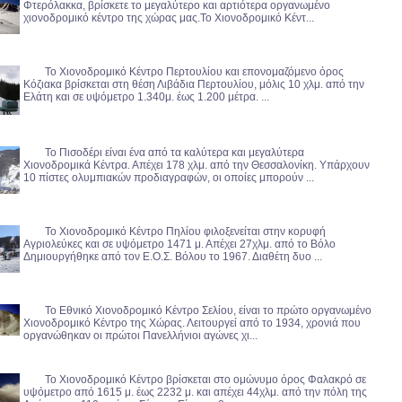
Φτερόλακκα, βρίσκετε το μεγαλύτερο και αρτιότερα οργανωμένο
χιονοδρομικό κέντρο της χώρας μας.Το Χιονοδρομικό Κέντ...
Το Χιονοδρομικό Κέντρο Περτουλίου και επονομαζόμενο όρος
Κόζιακα βρίσκεται στη θέση Λιβάδια Περτουλίου, μόλις 10 χλμ. από την
Ελάτη και σε υψόμετρο 1.340μ. έως 1.200 μέτρα. ...
Το Πισοδέρι είναι ένα από τα καλύτερα και μεγαλύτερα
Χιονοδρομικά Κέντρα. Απέχει 178 χλμ. από την Θεσσαλονίκη. Υπάρχουν
10 πίστες ολυμπιακών προδιαγραφών, οι οποίες μπορούν ...
Το Χιονοδρομικό Κέντρο Πηλίου φιλοξενείται στην κορυφή
Αγριολεύκες και σε υψόμετρο 1471 μ. Απέχει 27χλμ. από το Βόλο
Δημιουργήθηκε από τον Ε.Ο.Σ. Βόλου το 1967. Διαθέτη δυο ...
Το Εθνικό Χιονοδρομικό Κέντρο Σελίου, είναι το πρώτο οργανωμένο
Χιονοδρομικό Κέντρο της Χώρας. Λειτουργεί από το 1934, χρονιά που
οργανώθηκαν οι πρώτοι Πανελλήνιοι αγώνες χι...
Το Χιονοδρομικό Κέντρο βρίσκεται στο ομώνυμο όρος Φαλακρό σε
υψόμετρο από 1615 μ. έως 2232 μ. και απέχει 44χλμ. από την πόλη της