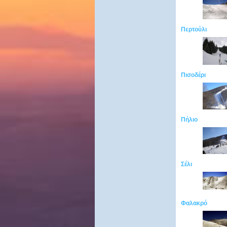
Περτούλι
Πισοδέρι
Πήλιο
Σέλι
Φαλακρό