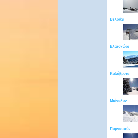
Βελούχι
Ελατοχώρι
Καλάβρυτα
Μαίναλον
Παρνασσός