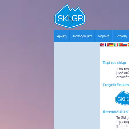
Αρχική
Χιονοδρομικά
Διαμονή
Εστίαση
Περί του ski.gr
Από την
μισό αι
δυνατά 
Στοιχεία Επικοι
Διαφημιστείτε στ
Το Ski.
της ετα
φόρμα ε