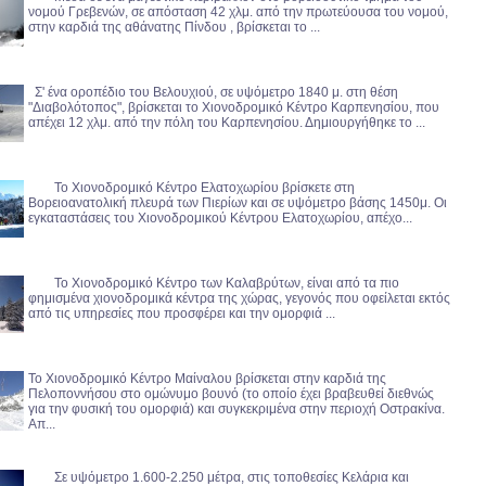
νομού Γρεβενών, σε απόσταση 42 χλμ. από την πρωτεύουσα του νομού,
στην καρδιά της αθάνατης Πίνδου , βρίσκεται το ...
Σ' ένα οροπέδιο του Βελουχιού, σε υψόμετρο 1840 μ. στη θέση
"Διαβολότοπος", βρίσκεται το Χιονοδρομικό Κέντρο Καρπενησίου, που
απέχει 12 χλμ. από την πόλη του Καρπενησίου. Δημιουργήθηκε το ...
Το Χιονοδρομικό Κέντρο Ελατοχωρίου βρίσκετε στη
Βορειοανατολική πλευρά των Πιερίων και σε υψόμετρο βάσης 1450μ. Οι
εγκαταστάσεις του Χιονοδρομικού Κέντρου Ελατοχωρίου, απέχο...
Το Χιονοδρομικό Κέντρο των Καλαβρύτων, είναι από τα πιο
φημισμένα χιονοδρομικά κέντρα της χώρας, γεγονός που οφείλεται εκτός
από τις υπηρεσίες που προσφέρει και την ομορφιά ...
Το Χιονοδρομικό Κέντρο Μαίναλου βρίσκεται στην καρδιά της
Πελοποννήσου στο ομώνυμο βουνό (το οποίο έχει βραβευθεί διεθνώς
για την φυσική του ομορφιά) και συγκεκριμένα στην περιοχή Οστρακίνα.
Απ...
Σε υψόμετρο 1.600-2.250 μέτρα, στις τοποθεσίες Κελάρια και