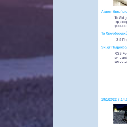
Αίτηση διαφήμισ
Το Ski.
της ετα
φόρμα ε
Τα Χιονοδρομικ
3-5 Πη
Ski.gr Πληροφο
RSS Fee
ενημερώ
έρχοντα
19/1/2022 7:14: