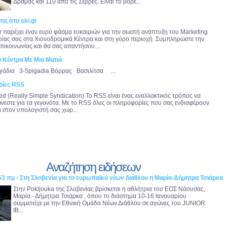
Δράμας και 110 από τις Σέρρες. Eίναι το βορε...
ης στο ski.gr
gr παρέχει έναν ευρύ φάσμα ευκαιριών για την σωστή ανάπτυξη του Marketing
ιρίας σας στα Χιονοδρομικά Κέντρα και στη γύρο περιοχή. Συμπληρώστε την
πικοινωνίας και θα σας απαντήσου...
ά Κέντρα Με Μια Ματιά
γάδια 3-5pigadia Βόρρας Βασιλίτσα ...
ρίες RSS
d (Really Simple Syndication) Το RSS είναι ένας εναλλακτικός τρόπος να
νεστε για τα γεγονότα. Με το RSS όλες οι πληροφορίες που σας ενδιαφέρουν
ι στον υπολογιστή σας χωρ...
Αναζήτηση ειδήσεων
53 πμ - Στη Σλοβενία για το ευρωπαϊκό νέων διάθλου η Μαρία-Δήμητρα Τσιάρκα
Στην Pokljouka της Σλοβενίας βρίσκεται η αθλήτρια του ΕΟΣ Νάουσας,
Μαρία - Δήμητρα Τσιάρκα , όπου το διάστημα 10-16 Ιανουαρίου
συμμετείχε με την Εθνική Ομάδα Νέων Διάθλου σε αγώνες του JUNIOR
IB...