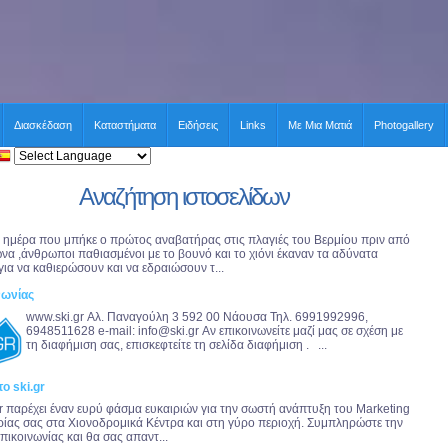
Διασκέδαση
Καταστήματα
Ειδήσεις
Links
Με Μια Ματιά
Photogallery
Αναζήτηση ιστοσελίδων
 ημέρα που μπήκε ο πρώτος αναβατήρας στις πλαγιές του Βερμίου πριν από
ώνα ,άνθρωποι παθιασμένοι με το βουνό και το χιόνι έκαναν τα αδύνατα
για να καθιερώσουν και να εδραιώσουν τ...
νωνίας
www.ski.gr Αλ. Παναγούλη 3 592 00 Νάουσα Τηλ. 6991992996,
6948511628 e-mail:
info@ski.gr
Αν επικοινωνείτε μαζί μας σε σχέση με
τη διαφήμιση σας, επισκεφτείτε τη σελίδα διαφήμιση . ...
ο ski.gr
gr παρέχει έναν ευρύ φάσμα ευκαιριών για την σωστή ανάπτυξη του Marketing
ιρίας σας στα Χιονοδρομικά Κέντρα και στη γύρο περιοχή. Συμπληρώστε την
πικοινωνίας και θα σας απαντ...