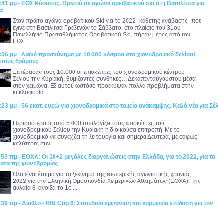
:41 μμ - ΕΟΣ Νάουσας. Πρωτιά σε αγώνα ορειβατικού σκι στη Βασιλίτσα για
α
Στον πρώτο αγώνα ορειβατικού Ski για το 2022 -κάθετης ανάβασης- που
έγινε στη Βασιλίτσα Γρεβενών το Σάββατο, στο πλαίσιο του 31ου
Πανελλήνιο Πρωταθλήματος Ορειβατικού Ski, πήραν μέρος από τον
ΕΟΣ ...
:06 μμ - Λαϊκό προσκύνημα με 10.000 κόσμου στο χιονοδρομικό Σελίου!
στους δρόμους
Ξεπέρασαν τους 10.000 οι επισκέπτες του χιονοδρομικού κέντρου
Σελίου την Κυριακή, θυμίζοντας συνθήκες… Δεκαπενταύγουστου μέσα
στον χειμώνα. Εξ αυτού ωστόσο προέκυψαν πολλά προβλήματα στην
κυκλοφορία ...
:23 μμ - 56 εκατ. ευρώ για χιονοδρομικά στο ταμείο ανάκαμψης. Καλά νέα για Σέλ
!
Περισσότερους από 5.000 υπολογίζει τους επισκέπτες του
χιονοδρομικού Σελίου την Κυριακή η διοικούσα επιτροπή! Με το
χιονοδρομικό να συνεχίζει τη λειτουργία και σήμερα Δευτέρα, με σαφώς
καλύτερες συν...
:53 πμ - ΕΟΧΑ: Οι 10+2 μεγάλες διοργανώσεις στην Ελλάδα, για το 2022, για τα
ατα της χιονοδρομίας
Όλα είναι έτοιμα για το ξεκίνημα της εσωτερικής αγωνιστικής χρονιάς
2022 για την Ελληνική Ομοσπονδία Χειμερινών Αθλημάτων (ΕΟΧΑ). Την
αυλαία θ’ ανοίξει το 1ο ...
:39 πμ - Δίαθλο - IBU Cup 6: Σπουδαία εμφάνιση και κορυφαία επίδοση για τον