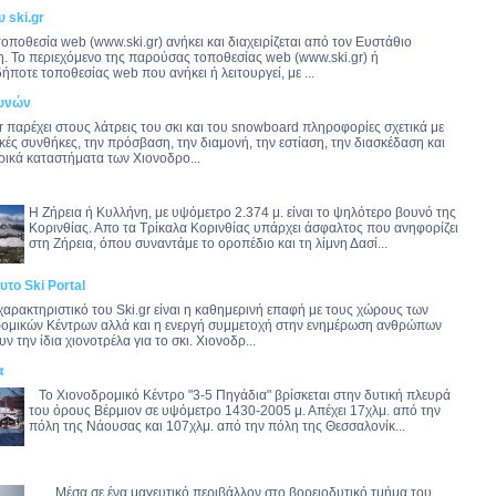
υ ski.gr
τοποθεσία web (www.ski.gr) ανήκει και διαχειρίζεται από τον Ευστάθιο
. Το περιεχόμενο της παρούσας τοποθεσίας web (www.ski.gr) ή
ήποτε τοποθεσίας web που ανήκει ή λειτουργεί, με ...
υνών
gr παρέχει στους λάτρεις του σκι και του snowboard πληροφορίες σχετικά με
ρικές συνθήκες, την πρόσβαση, την διαμονή, την εστίαση, την διασκέδαση και
ρικά καταστήματα των Χιονοδρο...
Η Ζήρεια ή Κυλλήνη, με υψόμετρο 2.374 μ. είναι το ψηλότερο βουνό της
Κορινθίας. Απο τα Τρίκαλα Κορινθίας υπάρχει άσφαλτος που ανηφορίζει
στη Ζήρεια, όπου συναντάμε το οροπέδιο και τη λίμνη Δασί...
υτο Ski Portal
χαρακτηριστικό του Ski.gr είναι η καθημερινή επαφή με τους χώρους των
ομικών Κέντρων αλλά και η ενεργή συμμετοχή στην ενημέρωση ανθρώπων
ν την ίδια χιονοτρέλα για το σκι. Χιονοδρ...
α
Το Χιονοδρομικό Κέντρο "3-5 Πηγάδια" βρίσκεται στην δυτική πλευρά
του όρους Βέρμιον σε υψόμετρο 1430-2005 μ. Απέχει 17χλμ. από την
πόλη της Νάουσας και 107χλμ. από την πόλη της Θεσσαλονίκ...
Μέσα σε ένα μαγευτικό περιβάλλον στο βορειοδυτικό τμήμα του